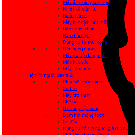
Máy ánh sáng sinh học
Nhiệt kế điện tử
Buồng đệm
Máy hút dịch, hút mũi
Bồn ngâm chân
Bàn chải điện
Dụng cụ tai mũi họng
Đèn hồng ngoại
Máy đo độ đông máu
Máy hút sữa
Máy tăm nước
Tiện ích người cao tuổi
Phục hồi chức năng
Xe Lăn
Máy trợ thính
Ghế bô
Đai lưng cột sống
Đệm hơi chống loét
Xe đẩy
Dụng cụ hỗ trợ người già đi WC