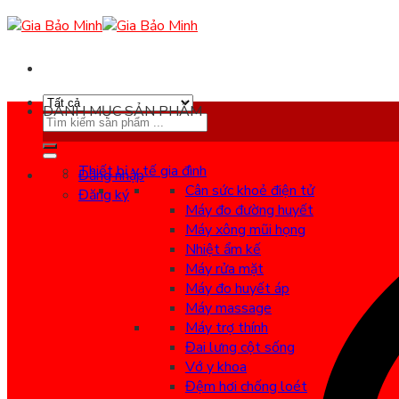
Skip
to
content
DANH MỤC SẢN PHẨM
Search
for:
Thiết bị y tế gia đình
Đăng nhập
Cân sức khoẻ điện tử
Đăng ký
Máy đo đường huyết
Máy xông mũi họng
Nhiệt ẩm kế
Máy rửa mặt
Máy đo huyết áp
Máy massage
Máy trợ thính
Đai lưng cột sống
Vớ y khoa
Đệm hơi chống loét