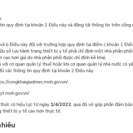
:
n quy định tại khoản 1 Điều này và đăng tải thông tin trên cổng
a và b Điều này đối với trường hợp quy định tại điểm c khoản 1 Đi
u số lưu hành trang thiết bị y tế phải chỉ định một nhà phân phối 
 cao hơn giá do nhà phân phối được chỉ định kê khai;
giá với cơ quan quản lý thuế hoặc khi cơ quan quản lý nhà nước có yê
ủ các thông tin quy định tại khoản 2 Điều này.
ps://congkhaigiadmec.moh.gov.vn/
byt.moh.gov.vn/
h thức có hiệu lực từ ngày
1/4/2022
, qua đó sẽ góp phần đảm bảo 
 thiết bị y tế cao hơn thực tế.
nhiêu