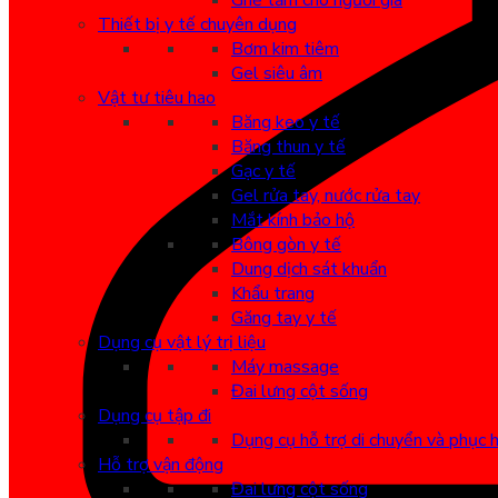
Ghế tắm cho người già
Thiết bị y tế chuyên dụng
Bơm kim tiêm
Gel siêu âm
Vật tư tiêu hao
Băng keo y tế
Băng thun y tế
Gạc y tế
Gel rửa tay, nước rửa tay
Mắt kính bảo hộ
Bông gòn y tế
Dung dịch sát khuẩn
Khẩu trang
Găng tay y tế
Dụng cụ vật lý trị liệu
Máy massage
Đai lưng cột sống
Dụng cụ tập đi
Dụng cụ hỗ trợ di chuyển và phục 
Hỗ trợ vận động
Đai lưng cột sống