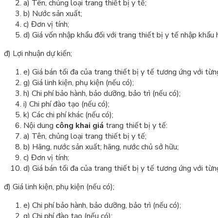
a) Tên, chủng loại trang thiết bị y tế;
b) Nước sản xuất;
c
) Đơn vị tính;
d) Giá vốn nhập khẩu đối với trang thiết bị y tế nhập khẩu h
đ) Lợi nhuận dự kiến;
e) Giá bán tối đa của trang thiết bị y tế tương ứng với từng
g) Giá linh kiện, phụ kiện (nếu có);
h) Chi phí bảo hành, bảo dưỡng, bảo trì (nếu có);
i) Chi phí đào tạo (nếu có);
k) Các chi phí khác (nếu có);
Nội dung
công khai giá
trang thiết bị y tế:
a) Tên, chủng loại trang thiết bị y tế;
b) Hãng, nước sản xuất; hãng, nước chủ sở hữu;
c) Đơn vị tính;
d) Giá bán tối đa của trang thiết bị y tế tương ứng với từng
đ) Giá linh kiện, phụ kiện (nếu có);
e) Chi phí bảo hành, bảo dưỡng, bảo trì (nếu có);
g) Chi phí đào tạo (nếu có);