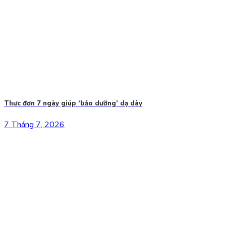
Thực đơn 7 ngày giúp ‘bảo dưỡng’ dạ dày
7 Tháng 7, 2026