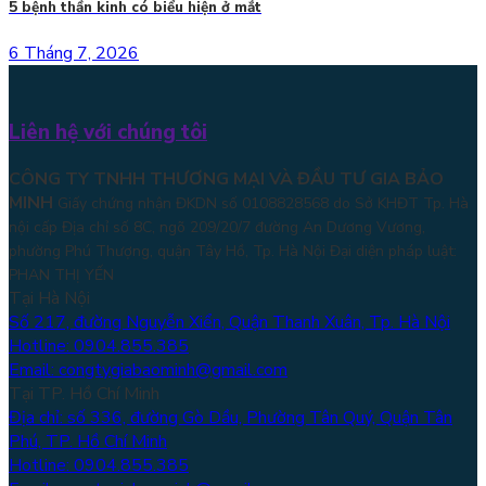
5 bệnh thần kinh có biểu hiện ở mắt
6 Tháng 7, 2026
Liên hệ với chúng tôi
CÔNG TY TNHH THƯƠNG MẠI VÀ ĐẦU TƯ GIA BẢO
MINH
Giấy chứng nhận ĐKDN số 0108828568 do Sở KHĐT Tp. Hà
nội cấp Địa chỉ số 8C, ngõ 209/20/7 đường An Dương Vương,
phường Phú Thượng, quận Tây Hồ, Tp. Hà Nội
Đại diện pháp luật:
PHAN THỊ YẾN
Tại Hà Nội
Số 217, đường Nguyễn Xiển, Quận Thanh Xuân, Tp. Hà Nội
Hotline: 0904.855.385
Email: congtygiabaominh@gmail.com
Tại TP. Hồ Chí Minh
Địa chỉ: số 336, đường Gò Dầu, Phường Tân Quý, Quận Tân
Phú, TP. Hồ Chí Minh
Hotline: 0904.855.385