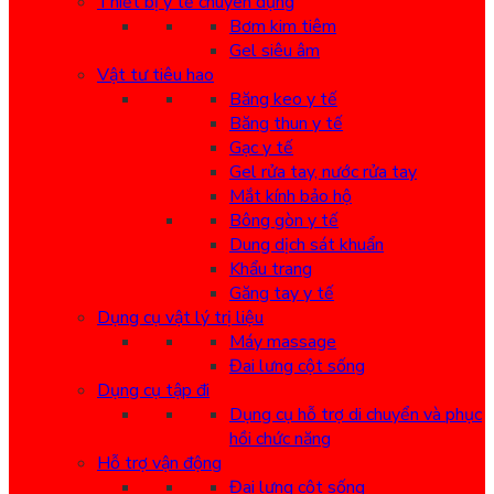
Thiết bị y tế chuyên dụng
Bơm kim tiêm
Gel siêu âm
Vật tư tiêu hao
Băng keo y tế
Băng thun y tế
Gạc y tế
Gel rửa tay, nước rửa tay
Mắt kính bảo hộ
Bông gòn y tế
Dung dịch sát khuẩn
Khẩu trang
Găng tay y tế
Dụng cụ vật lý trị liệu
Máy massage
Đai lưng cột sống
Dụng cụ tập đi
Dụng cụ hỗ trợ di chuyển và phục
hồi chức năng
Hỗ trợ vận động
Đai lưng cột sống