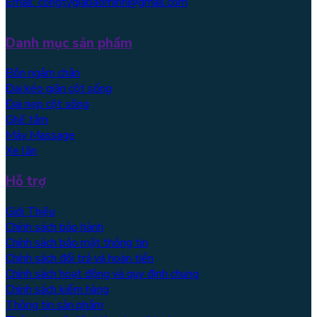
Email: congtygiabaominh@gmail.com
Danh mục sản phẩm
Bồn ngâm chân
Đai kéo giãn cột sống
Đai nẹp cột sống
Ghế tắm
Máy Massage
Xe lăn
Hỗ trợ
Giới Thiệu
Chính sách bảo hành
Chính sách bảo mật thông tin
Chính sách đổi trả và hoàn tiền
Chính sách hoạt động và quy định chung
Chính sách kiểm hàng
Thông tin sản phẩm