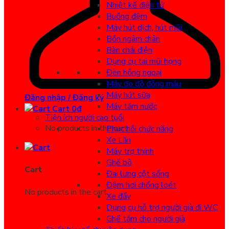
Nhiệt kế điện tử
Buồng đệm
Máy hút dịch, hút mũi
Bồn ngâm chân
Bàn chải điện
Dụng cụ tai mũi họng
Đèn hồng ngoại
Máy đo độ đông máu
Máy hút sữa
Đăng nhập / Đăng ký
Máy tăm nước
Cart
0
đ
Tiện ích người cao tuổi
No products in the cart.
Phục hồi chức năng
Xe Lăn
Máy trợ thính
Ghế bô
Cart
Đai lưng cột sống
Đệm hơi chống loét
No products in the cart.
Xe đẩy
Dụng cụ hỗ trợ người già đi WC
Ghế tắm cho người già