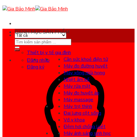
Skip
to
content
DANH MỤC SẢN PHẨM
Search
for:
Thiết bị y tế gia đình
Cân sức khoẻ điện tử
Đăng nhập
Máy đo đường huyết
Đăng ký
Máy xông mũi họng
Nhiệt ẩm kế
Máy rửa mặt
Máy đo huyết áp
Máy massage
Máy trợ thính
Đai lưng cột sống
Vớ y khoa
Đệm hơi chống loét
Máy ánh sáng sinh học