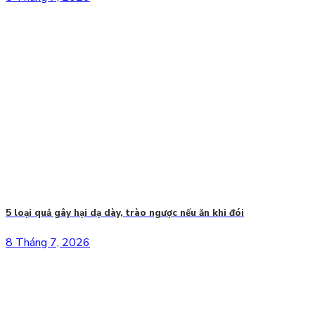
5 loại quả gây hại dạ dày, trào ngược nếu ăn khi đói
8 Tháng 7, 2026