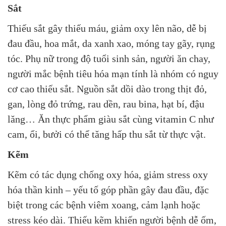
Sắt
Thiếu sắt gây thiếu máu, giảm oxy lên não, dễ bị
đau đầu, hoa mắt, da xanh xao, móng tay gãy, rụng
tóc. Phụ nữ trong độ tuổi sinh sản, người ăn chay,
người mắc bệnh tiêu hóa mạn tính là nhóm có nguy
cơ cao thiếu sắt. Nguồn sắt dồi dào trong thịt đỏ,
gan, lòng đỏ trứng, rau dền, rau bina, hạt bí, đậu
lăng… Ăn thực phẩm giàu sắt cùng vitamin C như
cam, ổi, bưởi có thể tăng hấp thu sắt từ thực vật.
Kẽm
Kẽm có tác dụng chống oxy hóa, giảm stress oxy
hóa thần kinh – yếu tố góp phần gây đau đầu, đặc
biệt trong các bệnh viêm xoang, cảm lạnh hoặc
stress kéo dài. Thiếu kẽm khiến người bệnh dễ ốm,