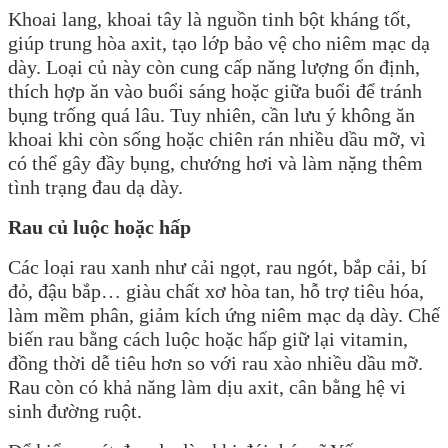
Khoai lang, khoai tây là nguồn tinh bột kháng tốt,
giúp trung hòa axit, tạo lớp bảo vệ cho niêm mạc dạ
dày. Loại củ này còn cung cấp năng lượng ổn định,
thích hợp ăn vào buổi sáng hoặc giữa buổi để tránh
bụng trống quá lâu. Tuy nhiên, cần lưu ý không ăn
khoai khi còn sống hoặc chiên rán nhiều dầu mỡ, vì
có thể gây đầy bụng, chướng hơi và làm nặng thêm
tình trạng đau dạ dày.
Rau củ luộc hoặc hấp
Các loại rau xanh như cải ngọt, rau ngót, bắp cải, bí
đỏ, đậu bắp… giàu chất xơ hòa tan, hỗ trợ tiêu hóa,
làm mềm phân, giảm kích ứng niêm mạc dạ dày. Chế
biến rau bằng cách luộc hoặc hấp giữ lại vitamin,
đồng thời dễ tiêu hơn so với rau xào nhiều dầu mỡ.
Rau còn có khả năng làm dịu axit, cân bằng hệ vi
sinh đường ruột.