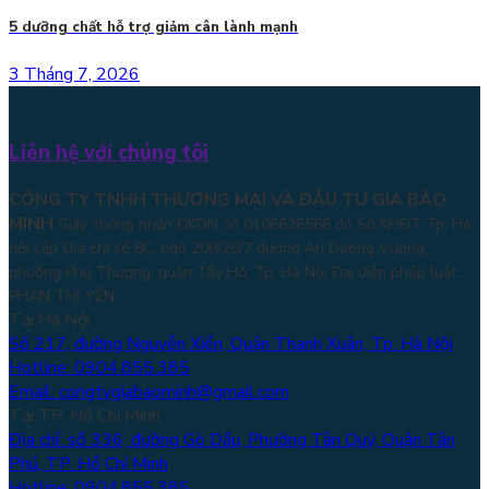
5 dưỡng chất hỗ trợ giảm cân lành mạnh
3 Tháng 7, 2026
Liên hệ với chúng tôi
CÔNG TY TNHH THƯƠNG MẠI VÀ ĐẦU TƯ GIA BẢO
MINH
Giấy chứng nhận ĐKDN số 0108828568 do Sở KHĐT Tp. Hà
nội cấp Địa chỉ số 8C, ngõ 209/20/7 đường An Dương Vương,
phường Phú Thượng, quận Tây Hồ, Tp. Hà Nội
Đại diện pháp luật:
PHAN THỊ YẾN
Tại Hà Nội
Số 217, đường Nguyễn Xiển, Quận Thanh Xuân, Tp. Hà Nội
Hotline: 0904.855.385
Email: congtygiabaominh@gmail.com
Tại TP. Hồ Chí Minh
Địa chỉ: số 336, đường Gò Dầu, Phường Tân Quý, Quận Tân
Phú, TP. Hồ Chí Minh
Hotline: 0904.855.385