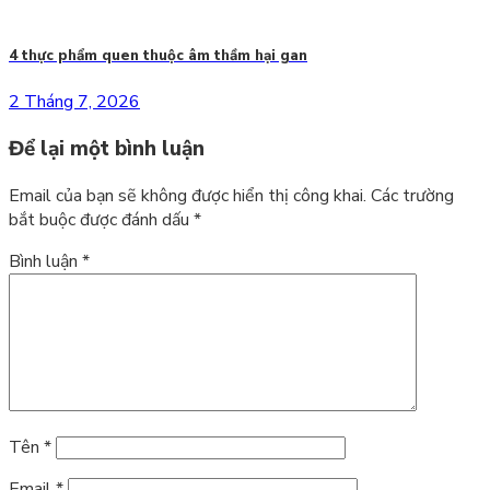
4 thực phẩm quen thuộc âm thầm hại gan
2 Tháng 7, 2026
Để lại một bình luận
Email của bạn sẽ không được hiển thị công khai.
Các trường
bắt buộc được đánh dấu
*
Bình luận
*
Tên
*
Email
*