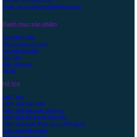
Email: congtygiabaominh@gmail.com
Danh mục sản phẩm
Bồn ngâm chân
Đai kéo giãn cột sống
Đai nẹp cột sống
Ghế tắm
Máy Massage
Xe lăn
Hỗ trợ
Giới Thiệu
Chính sách bảo hành
Chính sách bảo mật thông tin
Chính sách đổi trả và hoàn tiền
Chính sách hoạt động và quy định chung
Chính sách kiểm hàng