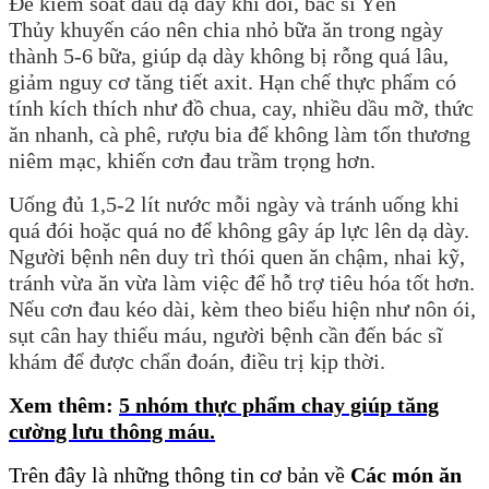
Để kiểm soát đau dạ dày khi đói, bác sĩ Yến
Thủy khuyến cáo nên chia nhỏ bữa ăn trong ngày
thành 5-6 bữa, giúp dạ dày không bị rỗng quá lâu,
giảm nguy cơ tăng tiết axit. Hạn chế thực phẩm có
tính kích thích như đồ chua, cay, nhiều dầu mỡ, thức
ăn nhanh, cà phê, rượu bia để không làm tổn thương
niêm mạc, khiến cơn đau trầm trọng hơn.
Uống đủ 1,5-2 lít nước mỗi ngày và tránh uống khi
quá đói hoặc quá no để không gây áp lực lên dạ dày.
Người bệnh nên duy trì thói quen ăn chậm, nhai kỹ,
tránh vừa ăn vừa làm việc để hỗ trợ tiêu hóa tốt hơn.
Nếu cơn đau kéo dài, kèm theo biểu hiện như nôn ói,
sụt cân hay thiếu máu, người bệnh cần đến bác sĩ
khám để được chẩn đoán, điều trị kịp thời.
Xem thêm:
5 nhóm thực phẩm chay giúp tăng
cường lưu thông máu.
Trên
đây là những thông tin cơ bản về
Các món ăn