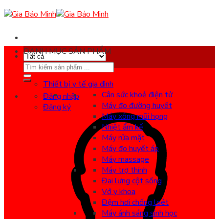
Skip
to
content
DANH MỤC SẢN PHẨM
Search
for:
Thiết bị y tế gia đình
Cân sức khoẻ điện tử
Đăng nhập
Máy đo đường huyết
Đăng ký
Máy xông mũi họng
Nhiệt ẩm kế
Máy rửa mặt
Máy đo huyết áp
Máy massage
Máy trợ thính
Đai lưng cột sống
Vớ y khoa
Đệm hơi chống loét
Máy ánh sáng sinh học