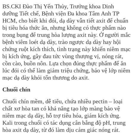
BS.CKI Đào Thị Yến Thủy, Trưởng khoa Dinh
dưỡng Tiết chế, Bệnh viện Đa khoa Tâm Anh TP
HCM, cho biết khi đói, dạ dày vẫn tiết axit để chuẩn
bị tiêu hóa thức ăn, nhưng không có thực phẩm nào
trong bụng để trung hòa lượng axit này. Ở người mắc
bệnh viêm loét dạ dày, trào ngược dạ dày hay hội
chứng ruột kích thích, tình trạng này khiến niêm mạc
bị kích ứng, gây đau tức vùng thượng vị, nóng rát,
cồn cào, buồn nôn. Lựa chọn đúng thực phẩm để ăn
lúc đói có thể làm giảm triệu chứng, bảo vệ lớp niêm
mạc dạ dày khỏi tổn thương do axit.
Chuối chín
Chuối chín mềm, dễ tiêu, chứa nhiều pectin – loại
chất xơ hòa tan có khả năng tạo lớp màng bảo vệ
niêm mạc dạ dày, hỗ trợ tiêu hóa, giảm kích ứng.
Kali trong chuối có tác dụng cân bằng độ pH, trung
hòa axit dạ dày, từ đó làm dịu cảm giác nóng rát.