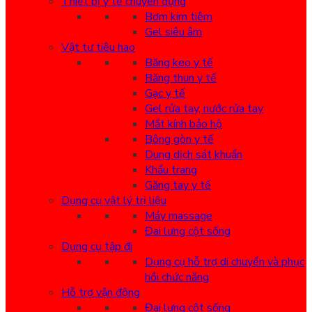
Thiết bị y tế chuyên dụng
Bơm kim tiêm
Gel siêu âm
Vật tư tiêu hao
Băng keo y tế
Băng thun y tế
Gạc y tế
Gel rửa tay, nước rửa tay
Mắt kính bảo hộ
Bông gòn y tế
Dung dịch sát khuẩn
Khẩu trang
Găng tay y tế
Dụng cụ vật lý trị liệu
Máy massage
Đai lưng cột sống
Dụng cụ tập đi
Dụng cụ hỗ trợ di chuyển và phục
hồi chức năng
Hỗ trợ vận động
Đai lưng cột sống