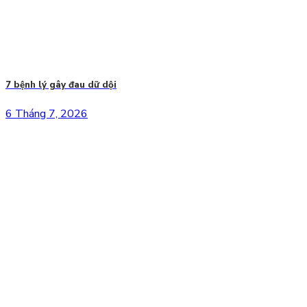
7 bệnh lý gây đau dữ dội
6 Tháng 7, 2026