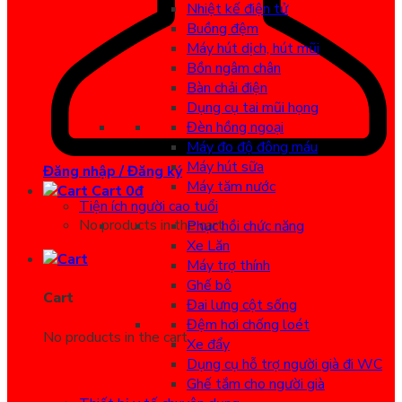
Nhiệt kế điện tử
Buồng đệm
Máy hút dịch, hút mũi
Bồn ngâm chân
Bàn chải điện
Dụng cụ tai mũi họng
Đèn hồng ngoại
Máy đo độ đông máu
Máy hút sữa
Đăng nhập / Đăng ký
Máy tăm nước
Cart
0
đ
Tiện ích người cao tuổi
No products in the cart.
Phục hồi chức năng
Xe Lăn
Máy trợ thính
Ghế bô
Cart
Đai lưng cột sống
Đệm hơi chống loét
No products in the cart.
Xe đẩy
Dụng cụ hỗ trợ người già đi WC
Ghế tắm cho người già