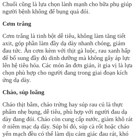
Chuối cũng là lựa chọn lành mạnh cho bữa phụ giúp
người bệnh không để bụng quá đói.
Cơm trắng
Cơm trắng là tinh bột dễ tiêu, không làm tăng tiết
axit, góp phần làm đầy dạ dày nhanh chóng, giảm
đau tức. Ăn cơm kèm với thịt gà luộc, rau xanh hấp
để bổ sung đầy đủ dinh dưỡng mà không gây áp lực
lên hệ tiêu hóa. Các món ăn đơn giản, ít gia vị là lựa
chọn phù hợp cho người đang trong giai đoạn kích
ứng dạ dày.
Cháo, súp loãng
Cháo thịt bằm, cháo trứng hay súp rau củ là thực
phẩm nhẹ bụng, dễ tiêu, phù hợp với người đau dạ
dày đang đói. Cháo còn cung cấp nước, giảm khô rát
ở niêm mạc dạ dày. Súp bí đỏ, súp cà rốt hoặc cháo
yến mạch đều có thể làm dịu cảm giác đau rát, khó