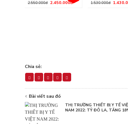
2.450.000
đ
1.430.
2.550.000
đ
1.530.000
đ
Chia sẻ:
Bài viết sau đó
THỊ TRƯỜNG THIẾT BỊ Y TẾ VI
NAM 2022: TỶ ĐÔ LA, TĂNG 1