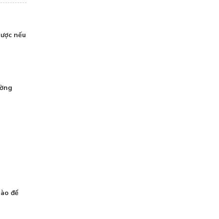
gược nếu
ường
nào để