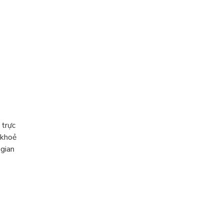
 trực
 khoẻ
 gian