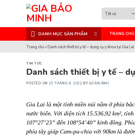
Skip
to
content
DANH MỤC SẢN PHẨM
TRANG CHỦ
Trang chủ
»
Danh sách thiết bị y tế – dụng cụ y khoa tại Gia Lai
TIN TỨC
Danh sách thiết bị y tế – dụ
POSTED ON
15 THÁNG 6, 2022
BY
ĐOÀN ÁNH
Gia Lai là một tỉnh miền núi nằm ở phía bắ
nước biển. Với diện tích 15.536,92 km², tỉnh
107°27’23” đến 108°54’40” kinh đông. Phía
phía tây giáp Cam-pu-chia với 90km là đườn