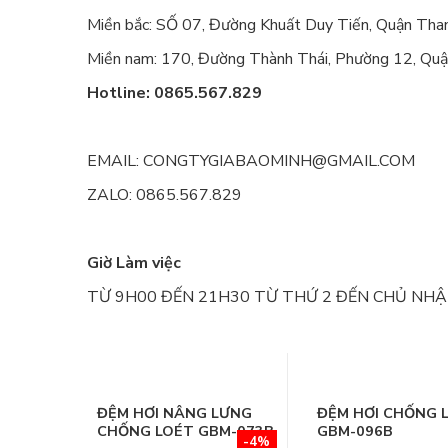
Miền bắc: SỐ 07, Đường Khuất Duy Tiến, Quận Thanh 
Miền nam: 170, Đường Thành Thái, Phường 12, Qu
Hotline: 0865.567.829
EMAIL: CONGTYGIABAOMINH@GMAIL.COM
ZALO: 0865.567.829
Giờ Làm việc
TỪ 9H00 ĐẾN 21H30 TỪ THỨ 2 ĐẾN CHỦ NH
ĐỆM HƠI NÂNG LƯNG
ĐỆM HƠI CHỐNG 
CHỐNG LOÉT GBM-073B
GBM-096B
-4%