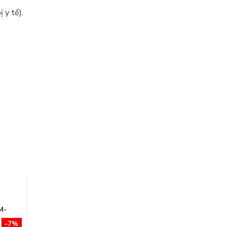
 y tế).
M-
-7%