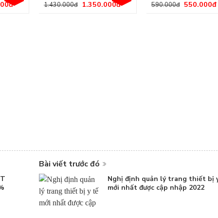
000
đ
1.350.000
đ
550.000
đ
1.430.000
đ
590.000
đ
Bài viết trước đó
ỆT
Nghị định quản lý trang thiết bị 
8%
mới nhất được cập nhập 2022