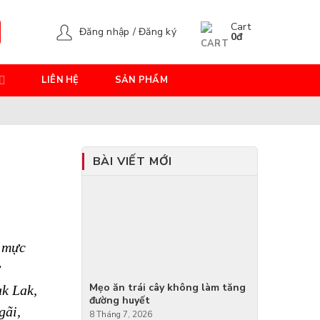
Cart
Đăng nhập / Đăng ký
0
đ
LIÊN HỆ
SẢN PHẨM
BÀI VIẾT MỚI
i mực
Mẹo ăn trái cây không làm tăng
ak Lak,
đường huyết
gãi,
8 Tháng 7, 2026