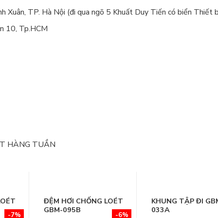
Xuân, TP. Hà Nội (đi qua ngõ 5 Khuất Duy Tiến có biển Thiết bị
ận 10, Tp.HCM
ẬT HÀNG TUẦN
LOÉT
ĐỆM HƠI CHỐNG LOÉT
KHUNG TẬP ĐI GB
GBM-095B
033A
-7%
-6%