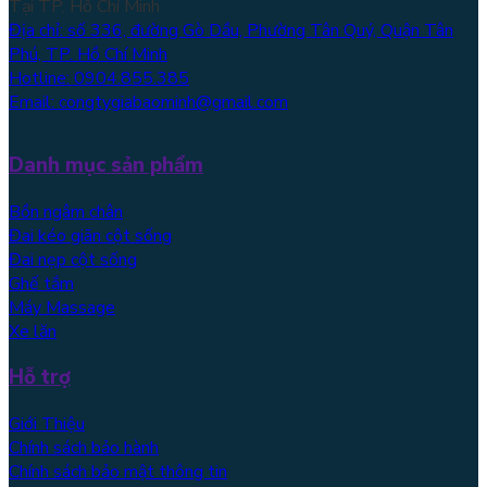
Tại TP. Hồ Chí Minh
Địa chỉ: số 336, đường Gò Dầu, Phường Tân Quý, Quận Tân
Phú, TP. Hồ Chí Minh
Hotline: 0904.855.385
Email: congtygiabaominh@gmail.com
Danh mục sản phẩm
Bồn ngâm chân
Đai kéo giãn cột sống
Đai nẹp cột sống
Ghế tắm
Máy Massage
Xe lăn
Hỗ trợ
Giới Thiệu
Chính sách bảo hành
Chính sách bảo mật thông tin