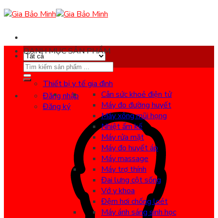
Skip
to
content
DANH MỤC SẢN PHẨM
Search
for:
Thiết bị y tế gia đình
Cân sức khoẻ điện tử
Đăng nhập
Máy đo đường huyết
Đăng ký
Máy xông mũi họng
Nhiệt ẩm kế
Máy rửa mặt
Máy đo huyết áp
Máy massage
Máy trợ thính
Đai lưng cột sống
Vớ y khoa
Đệm hơi chống loét
Máy ánh sáng sinh học