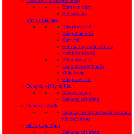
Thiết bị y tế chuyên dụng
Bơm kim tiêm
Gel siêu âm
Vật tư tiêu hao
Băng keo y tế
Băng thun y tế
Gạc y tế
Gel rửa tay, nước rửa tay
Mắt kính bảo hộ
Bông gòn y tế
Dung dịch sát khuẩn
Khẩu trang
Găng tay y tế
Dụng cụ vật lý trị liệu
Máy massage
Đai lưng cột sống
Dụng cụ tập đi
Dụng cụ hỗ trợ di chuyển và phục
hồi chức năng
Hỗ trợ vận động
Đai lưng cột sống