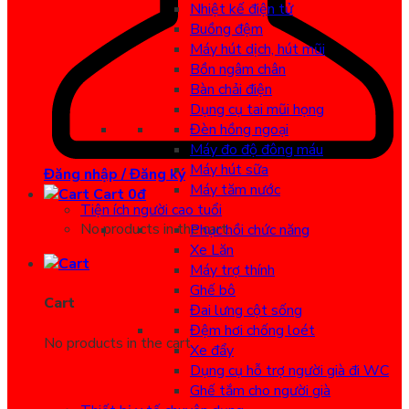
Nhiệt kế điện tử
Buồng đệm
Máy hút dịch, hút mũi
Bồn ngâm chân
Bàn chải điện
Dụng cụ tai mũi họng
Đèn hồng ngoại
Máy đo độ đông máu
Máy hút sữa
Đăng nhập / Đăng ký
Máy tăm nước
Cart
0
đ
Tiện ích người cao tuổi
No products in the cart.
Phục hồi chức năng
Xe Lăn
Máy trợ thính
Ghế bô
Cart
Đai lưng cột sống
Đệm hơi chống loét
No products in the cart.
Xe đẩy
Dụng cụ hỗ trợ người già đi WC
Ghế tắm cho người già