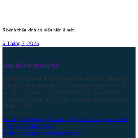
5 bệnh thần kinh có biểu hiện ở mắt
6 Tháng 7, 2026
Liên hệ với chúng tôi
CÔNG TY TNHH THƯƠNG MẠI VÀ ĐẦU TƯ GIA BẢO
MINH
Giấy chứng nhận ĐKDN số 0108828568 do Sở KHĐT Tp. Hà
nội cấp Địa chỉ số 8C, ngõ 209/20/7 đường An Dương Vương,
phường Phú Thượng, quận Tây Hồ, Tp. Hà Nội
Đại diện pháp luật:
PHAN THỊ YẾN
Tại Hà Nội
Số 217, đường Nguyễn Xiển, Quận Thanh Xuân, Tp. Hà Nội
Hotline: 0904.855.385
Email: congtygiabaominh@gmail.com