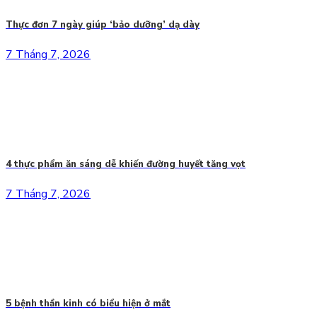
Thực đơn 7 ngày giúp ‘bảo dưỡng’ dạ dày
7 Tháng 7, 2026
4 thực phẩm ăn sáng dễ khiến đường huyết tăng vọt
7 Tháng 7, 2026
5 bệnh thần kinh có biểu hiện ở mắt