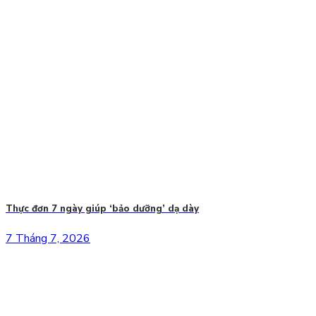
Thực đơn 7 ngày giúp ‘bảo dưỡng’ dạ dày
7 Tháng 7, 2026