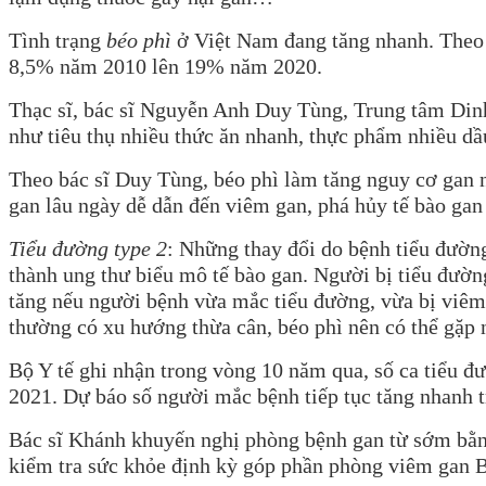
Tình trạng
béo phì
ở Việt Nam đang tăng nhanh. Theo kế
8,5% năm 2010 lên 19% năm 2020.
Thạc sĩ, bác sĩ Nguyễn Anh Duy Tùng, Trung tâm Dinh
như tiêu thụ nhiều thức ăn nhanh, thực phẩm nhiều dầ
Theo bác sĩ Duy Tùng, béo phì làm tăng nguy cơ gan
gan lâu ngày dễ dẫn đến viêm gan, phá hủy tế bào gan
Tiểu đường type 2
: Những thay đổi do bệnh tiểu đường
thành ung thư biểu mô tế bào gan. Người bị tiểu đườ
tăng nếu người bệnh vừa mắc tiểu đường, vừa bị viêm
thường có xu hướng thừa cân, béo phì nên có thể gặp
Bộ Y tế ghi nhận trong vòng 10 năm qua, số ca tiểu 
2021. Dự báo số người mắc bệnh tiếp tục tăng nhanh 
Bác sĩ Khánh khuyến nghị phòng bệnh gan từ sớm bằng
kiểm tra sức khỏe định kỳ góp phần phòng viêm gan B