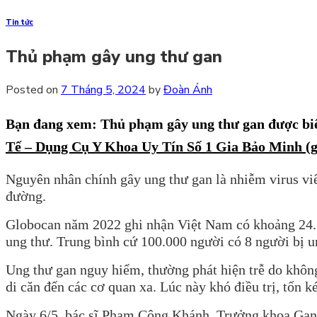
Tin tức
Thủ phạm gây ung thư gan
Posted on
7 Tháng 5, 2024
by
Đoàn Ánh
Bạn đang xem: Thủ phạm gây ung thư gan
được bi
Tế – Dụng Cụ Y Khoa Uy Tín Số 1 Gia Bảo Minh (
Nguyên nhân chính gây ung thư gan là nhiễm virus viê
đường.
Globocan năm 2022 ghi nhận Việt Nam có khoảng 24.50
ung thư. Trung bình cứ 100.000 người có 8 người bị u
Ung thư gan nguy hiểm, thường phát hiện trễ do không 
di căn đến các cơ quan xa. Lúc này khó điều trị, tốn 
Ngày 6/5, bác sĩ Phạm Công Khánh, Trưởng khoa Gan 