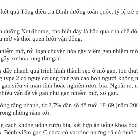
t quả Tổng điều tra Dinh dưỡng toàn quốc, tỷ lệ trẻ em
 dưỡng Nutrihome, cho biết đây là hậu quả của chế độ
u mỡ và thói quen lười vận động.
 nhiễm mỡ, rối loạn chuyển hóa gây viêm gan nhiễm m
 gây xơ hóa, ung thư gan.
 đẩy nhanh quá trình hình thành sẹo ở mô gan, tổn thươ
ng type 2 có nguy cơ ung thư gan cao hơn người không
 gan siêu vi mạn tính hoặc nghiện rượu bia. Ngoài ra,
 nhiều vấn đề về gan như gan nhiễm mỡ, xơ gan.
đường tăng nhanh, từ 2,7% dân số độ tuổi 18-69 (năm 
trong những năm tới.
 cách không uống rượu bia, kết hợp ăn uống khoa học,
. Bệnh viêm gan C chưa có vaccine nhưng đã có thuốc đ