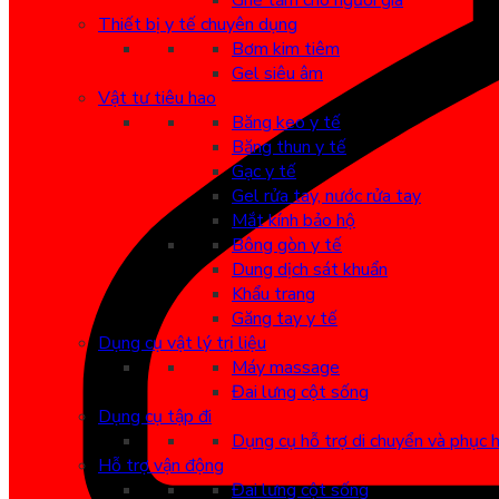
Ghế tắm cho người già
Thiết bị y tế chuyên dụng
Bơm kim tiêm
Gel siêu âm
Vật tư tiêu hao
Băng keo y tế
Băng thun y tế
Gạc y tế
Gel rửa tay, nước rửa tay
Mắt kính bảo hộ
Bông gòn y tế
Dung dịch sát khuẩn
Khẩu trang
Găng tay y tế
Dụng cụ vật lý trị liệu
Máy massage
Đai lưng cột sống
Dụng cụ tập đi
Dụng cụ hỗ trợ di chuyển và phục 
Hỗ trợ vận động
Đai lưng cột sống