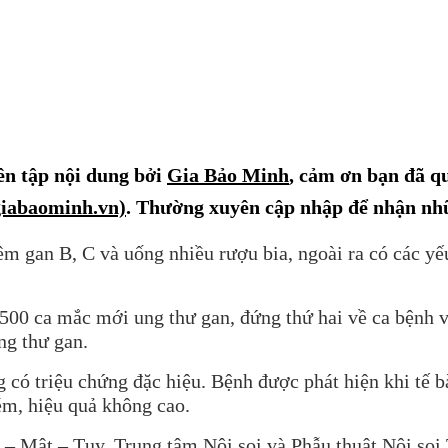
ên tập nội dung bởi
Gia Bảo Minh
,
cảm ơn bạn đã q
giabaominh.vn)
.
Thường xuyên cập nhập để nhận nhữ
m gan B, C và uống nhiều rượu bia, ngoài ra có các yếu
0 ca mắc mới ung thư gan, đứng thứ hai về ca bệnh và 
ng thư gan.
có triệu chứng đặc hiệu. Bệnh được phát hiện khi tế bà
kém, hiệu quả không cao.
– Mật – Tụy, Trung tâm Nội soi và Phẫu thuật Nội soi