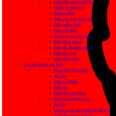
Máy ánh sáng sinh học
Nhiệt kế điện tử
Buồng đệm
Máy hút dịch, hút mũi
Bồn ngâm chân
Bàn chải điện
Dụng cụ tai mũi họng
Đèn hồng ngoại
Máy đo độ đông máu
Máy hút sữa
Máy tăm nước
Tiện ích người cao tuổi
Phục hồi chức năng
Xe Lăn
Máy trợ thính
Ghế bô
Đai lưng cột sống
Đệm hơi chống loét
Xe đẩy
Dụng cụ hỗ trợ người già đi WC