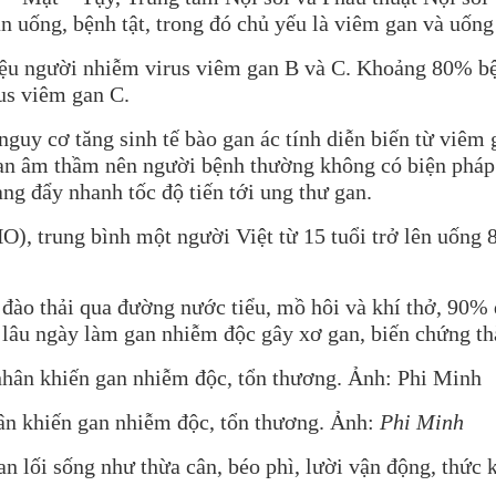
n uống, bệnh tật, trong đó chủ yếu là viêm gan và uống
iệu người nhiễm virus viêm gan B và C. Khoảng 80% bện
us viêm gan C.
nguy cơ tăng sinh tế bào gan ác tính diễn biến từ viêm 
gan âm thầm nên người bệnh thường không có biện pháp 
g đẩy nhanh tốc độ tiến tới ung thư gan.
O), trung bình một người Việt từ 15 tuổi trở lên uống 
đào thải qua đường nước tiểu, mồ hôi và khí thở, 90% 
c, lâu ngày làm gan nhiễm độc gây xơ gan, biến chứng t
ân khiến gan nhiễm độc, tổn thương. Ảnh:
Phi Minh
n lối sống như thừa cân, béo phì, lười vận động, thức 