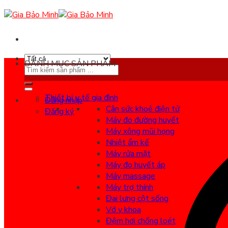
Skip
to
content
DANH MỤC SẢN PHẨM
Search
for:
Thiết bị y tế gia đình
Đăng nhập
Cân sức khoẻ điện tử
Đăng ký
Máy đo đường huyết
Máy xông mũi họng
Nhiệt ẩm kế
Máy rửa mặt
Máy đo huyết áp
Máy massage
Máy trợ thính
Đai lưng cột sống
Vớ y khoa
Đệm hơi chống loét