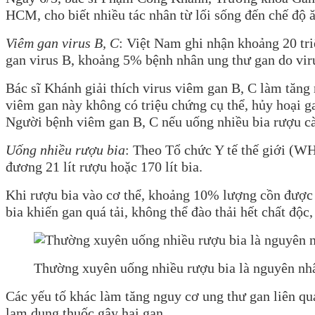
HCM, cho biết nhiều tác nhân từ lối sống đến chế độ ă
Viêm gan virus B, C
: Việt Nam ghi nhận khoảng 20 tr
gan virus B, khoảng 5% bệnh nhân ung thư gan do vir
Bác sĩ Khánh giải thích virus viêm gan B, C làm tăng 
viêm gan này không có triệu chứng cụ thể, hủy hoại 
Người bệnh viêm gan B, C nếu uống nhiều bia rượu càn
Uống nhiều rượu bia
: Theo Tổ chức Y tế thế giới (WH
đương 21 lít rượu hoặc 170 lít bia.
Khi rượu bia vào cơ thể, khoảng 10% lượng cồn được 
bia khiến gan quá tải, không thể đào thải hết chất độ
Thường xuyên uống nhiều rượu bia là nguyên nh
Các yếu tố khác làm tăng nguy cơ ung thư gan liên qua
lạm dụng thuốc gây hại gan…