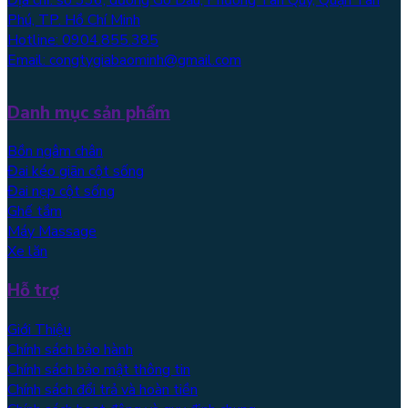
Phú, TP. Hồ Chí Minh
Hotline: 0904.855.385
Email: congtygiabaominh@gmail.com
Danh mục sản phẩm
Bồn ngâm chân
Đai kéo giãn cột sống
Đai nẹp cột sống
Ghế tắm
Máy Massage
Xe lăn
Hỗ trợ
Giới Thiệu
Chính sách bảo hành
Chính sách bảo mật thông tin
Chính sách đổi trả và hoàn tiền