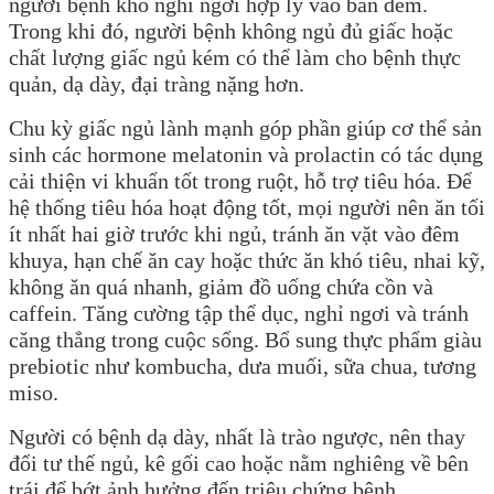
người bệnh khó nghỉ ngơi hợp lý vào ban đêm.
Trong khi đó, người bệnh không ngủ đủ giấc hoặc
chất lượng giấc ngủ kém có thể làm cho bệnh thực
quản, dạ dày, đại tràng nặng hơn.
Chu kỳ giấc ngủ lành mạnh góp phần giúp cơ thể sản
sinh các hormone melatonin và prolactin có tác dụng
cải thiện vi khuẩn tốt trong ruột, hỗ trợ tiêu hóa. Để
hệ thống tiêu hóa hoạt động tốt, mọi người nên ăn tối
ít nhất hai giờ trước khi ngủ, tránh ăn vặt vào đêm
khuya, hạn chế ăn cay hoặc thức ăn khó tiêu, nhai kỹ,
không ăn quá nhanh, giảm đồ uống chứa cồn và
caffein. Tăng cường tập thể dục, nghỉ ngơi và tránh
căng thẳng trong cuộc sống. Bổ sung thực phẩm giàu
prebiotic như kombucha, dưa muối, sữa chua, tương
miso.
Người có bệnh dạ dày, nhất là trào ngược, nên thay
đổi tư thế ngủ, kê gối cao hoặc nằm nghiêng về bên
trái để bớt ảnh hưởng đến triệu chứng bệnh.