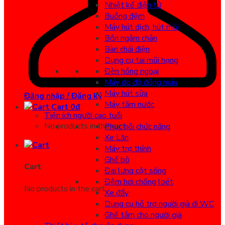
Nhiệt kế điện tử
Buồng đệm
Máy hút dịch, hút mũi
Bồn ngâm chân
Bàn chải điện
Dụng cụ tai mũi họng
Đèn hồng ngoại
Máy đo độ đông máu
Máy hút sữa
Đăng nhập / Đăng ký
Máy tăm nước
Cart
0
đ
Tiện ích người cao tuổi
No products in the cart.
Phục hồi chức năng
Xe Lăn
Máy trợ thính
Ghế bô
Cart
Đai lưng cột sống
Đệm hơi chống loét
No products in the cart.
Xe đẩy
Dụng cụ hỗ trợ người già đi WC
Ghế tắm cho người già