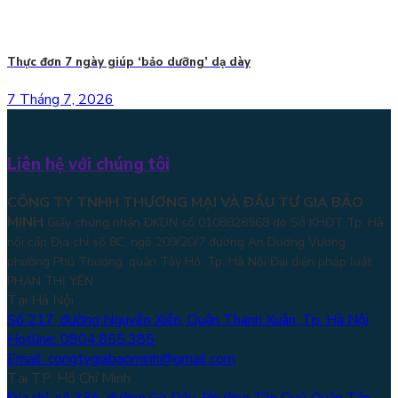
Thực đơn 7 ngày giúp ‘bảo dưỡng’ dạ dày
7 Tháng 7, 2026
Liên hệ với chúng tôi
CÔNG TY TNHH THƯƠNG MẠI VÀ ĐẦU TƯ GIA BẢO
MINH
Giấy chứng nhận ĐKDN số 0108828568 do Sở KHĐT Tp. Hà
nội cấp Địa chỉ số 8C, ngõ 209/20/7 đường An Dương Vương,
phường Phú Thượng, quận Tây Hồ, Tp. Hà Nội
Đại diện pháp luật:
PHAN THỊ YẾN
Tại Hà Nội
Số 217, đường Nguyễn Xiển, Quận Thanh Xuân, Tp. Hà Nội
Hotline: 0904.855.385
Email: congtygiabaominh@gmail.com
Tại TP. Hồ Chí Minh
Địa chỉ: số 336, đường Gò Dầu, Phường Tân Quý, Quận Tân