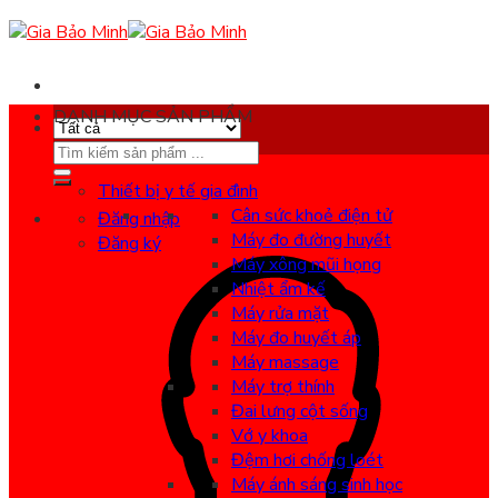
Skip
to
content
DANH MỤC SẢN PHẨM
Search
for:
Thiết bị y tế gia đình
Cân sức khoẻ điện tử
Đăng nhập
Máy đo đường huyết
Đăng ký
Máy xông mũi họng
Nhiệt ẩm kế
Máy rửa mặt
Máy đo huyết áp
Máy massage
Máy trợ thính
Đai lưng cột sống
Vớ y khoa
Đệm hơi chống loét
Máy ánh sáng sinh học