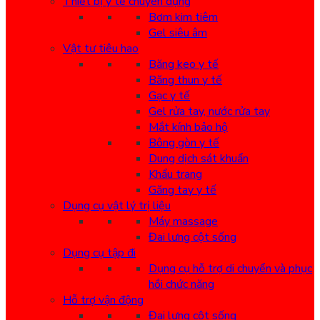
Thiết bị y tế chuyên dụng
Bơm kim tiêm
Gel siêu âm
Vật tư tiêu hao
Băng keo y tế
Băng thun y tế
Gạc y tế
Gel rửa tay, nước rửa tay
Mắt kính bảo hộ
Bông gòn y tế
Dung dịch sát khuẩn
Khẩu trang
Găng tay y tế
Dụng cụ vật lý trị liệu
Máy massage
Đai lưng cột sống
Dụng cụ tập đi
Dụng cụ hỗ trợ di chuyển và phục
hồi chức năng
Hỗ trợ vận động
Đai lưng cột sống