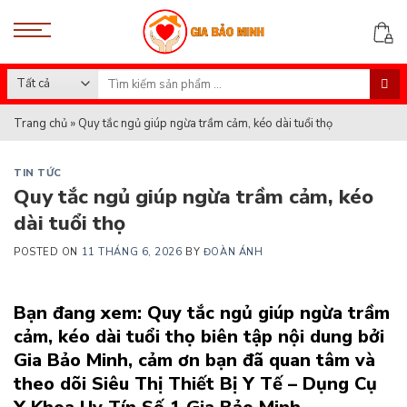
Skip
to
content
Search
for:
Trang chủ
»
Quy tắc ngủ giúp ngừa trầm cảm, kéo dài tuổi thọ
TIN TỨC
Quy tắc ngủ giúp ngừa trầm cảm, kéo
dài tuổi thọ
POSTED ON
11 THÁNG 6, 2026
BY
ĐOÀN ÁNH
Bạn đang xem: Quy tắc ngủ giúp ngừa trầm
cảm, kéo dài tuổi thọ
biên tập nội dung bởi
Gia Bảo Minh
,
cảm ơn bạn đã quan tâm và
theo dõi
Siêu Thị Thiết Bị Y Tế – Dụng Cụ