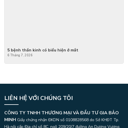
5 bệnh thần kinh có biểu hiện ở mắt
6 Tháng 7, 2026
LIÊN HỆ VỚI CHÚNG TÔI
CÔNG TY TNHH THƯƠNG MẠI VÀ ĐẦU TƯ GIA BẢO
MINH
Giấy chứng nhận ĐKDN số 0108828568 do Sở KHĐT Tp.
Hà nội cấp Địa chỉ số 8C, ngõ 209/20/7 đường An Dương Vương,