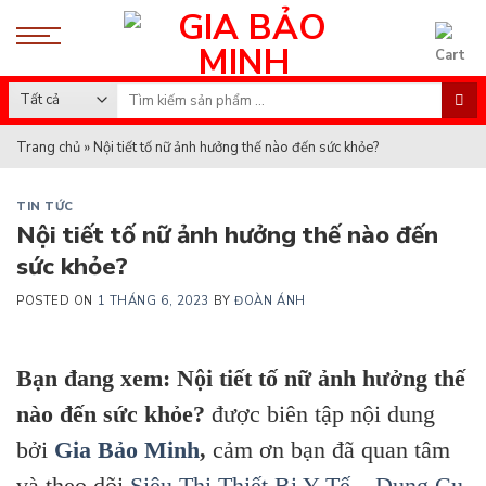
Skip
to
content
Search
for:
Trang chủ
»
Nội tiết tố nữ ảnh hưởng thế nào đến sức khỏe?
TIN TỨC
Nội tiết tố nữ ảnh hưởng thế nào đến
sức khỏe?
POSTED ON
1 THÁNG 6, 2023
BY
ĐOÀN ÁNH
Bạn đang xem: Nội tiết tố nữ ảnh hưởng thế
nào đến sức khỏe?
được biên tập nội dung
bởi
Gia Bảo Minh
,
cảm ơn bạn đã quan tâm
và theo dõi
Siêu Thị Thiết Bị Y Tế – Dụng Cụ