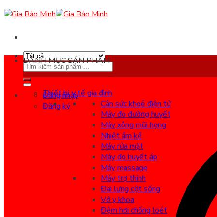
Skip
to
content
DANH MỤC SẢN PHẨM
Search
for:
Thiết bị y tế gia đình
Đăng nhập
Cân sức khoẻ điện tử
Đăng ký
Máy đo đường huyết
Máy xông mũi họng
Nhiệt ẩm kế
Máy rửa mặt
Máy đo huyết áp
Máy massage
Máy trợ thính
Đai lưng cột sống
Vớ y khoa
Đệm hơi chống loét