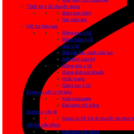
Ghế tắm cho người già
Thiết bị y tế chuyên dụng
Bơm kim tiêm
Gel siêu âm
Vật tư tiêu hao
Băng keo y tế
Băng thun y tế
Gạc y tế
Gel rửa tay, nước rửa tay
Mắt kính bảo hộ
Bông gòn y tế
Dung dịch sát khuẩn
Khẩu trang
Găng tay y tế
Dụng cụ vật lý trị liệu
Máy massage
Đai lưng cột sống
Dụng cụ tập đi
Dụng cụ hỗ trợ di chuyển và phục 
Hỗ trợ vận động
Đai lưng cột sống