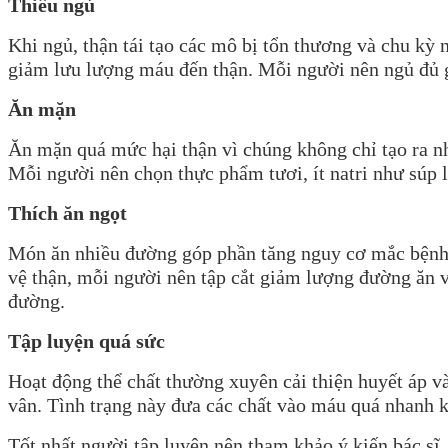
Thiếu ngủ
Khi ngủ, thận tái tạo các mô bị tổn thương và chu kỳ
giảm lưu lượng máu đến thận. Mỗi người nên ngủ đủ giấ
Ăn mặn
Ăn mặn quá mức hại thận vì chúng không chỉ tạo ra nh
Mỗi người nên chọn thực phẩm tươi, ít natri như súp lơ
Thích ăn ngọt
Món ăn nhiều đường góp phần tăng nguy cơ mắc bệnh c
vệ thận, mỗi người nên tập cắt giảm lượng đường ăn v
đường.
Tập luyện quá sức
Hoạt động thể chất thường xuyên cải thiện huyết áp và 
vân. Tình trạng này đưa các chất vào máu quá nhanh k
Tốt nhất người tập luyện nên tham khảo ý kiến bác sĩ