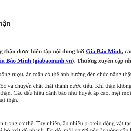
hận
ng thận
được biên tập nội dung bởi
Gia Bảo Minh
,
cả
Gia Bảo Minh (giabaominh.vn)
.
Thường xuyên cập nh
uống rượu, ăn mặn có thể ảnh hưởng đến chức năng thận
ộc và chuyển chất thải thành nước tiểu. Khi thận không
uy thận. Các dấu hiệu cảnh báo như huyết áp cao, mệt mỏ
ại thận.
n trong cơ thể. Tuy nhiên, ăn nhiều protein động vật tạ
ại bỏ axit đủ nhanh. Do đó, mỗi người nên ăn uống cân 