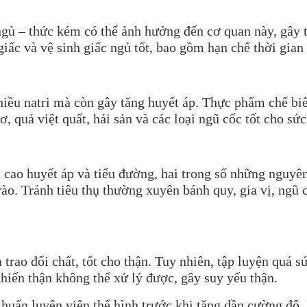
 ngủ – thức kém có thể ảnh hưởng đến cơ quan này, gây 
c và vệ sinh giấc ngủ tốt, bao gồm hạn chế thời gian s
iều natri mà còn gây tăng huyết áp. Thực phẩm chế biế
, quả việt quất, hải sản và các loại ngũ cốc tốt cho sức
ao huyết áp và tiểu đường, hai trong số những nguyên
ào. Tránh tiêu thụ thường xuyên bánh quy, gia vị, ngũ 
trao đổi chất, tốt cho thận. Tuy nhiên, tập luyện quá sứ
hiến thận không thể xử lý được, gây suy yếu thận.
, huấn luyện viên thể hình trước khi tăng dần cường độ