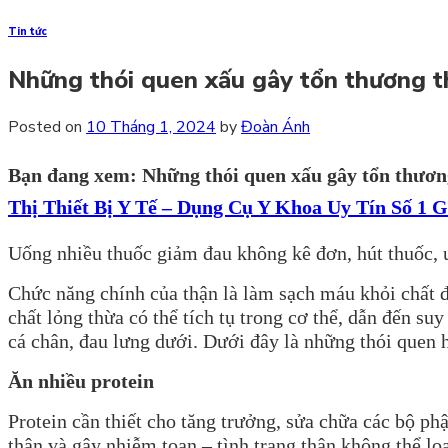
Tin tức
Những thói quen xấu gây tổn thương t
Posted on
10 Tháng 1, 2024
by
Đoàn Ánh
Bạn đang xem: Những thói quen xấu gây tổn thươ
Thị Thiết Bị Y Tế – Dụng Cụ Y Khoa Uy Tín Số 1 
Uống nhiều thuốc giảm đau không kê đơn, hút thuốc, 
Chức năng chính của thận là làm sạch máu khỏi chất đ
chất lỏng thừa có thể tích tụ trong cơ thể, dẫn đến s
cá chân, đau lưng dưới. Dưới đây là những thói quen h
Ăn nhiều protein
Protein cần thiết cho tăng trưởng, sửa chữa các bộ phậ
thận và gây nhiễm toan – tình trạng thận không thể lo