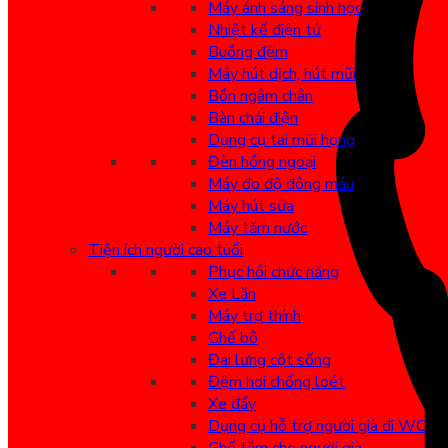
Máy ánh sáng sinh học
Nhiệt kế điện tử
Buồng đệm
Máy hút dịch, hút mũi
Bồn ngâm chân
Bàn chải điện
Dụng cụ tai mũi họng
Đèn hồng ngoại
Máy đo độ đông máu
Máy hút sữa
Máy tăm nước
Tiện ích người cao tuổi
Phục hồi chức năng
Xe Lăn
Máy trợ thính
Ghế bô
Đai lưng cột sống
Đệm hơi chống loét
Xe đẩy
Dụng cụ hỗ trợ người già đi WC