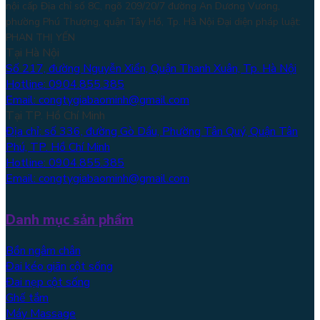
nội cấp Địa chỉ số 8C, ngõ 209/20/7 đường An Dương Vương,
phường Phú Thượng, quận Tây Hồ, Tp. Hà Nội
Đại diện pháp luật:
PHAN THỊ YẾN
Tại Hà Nội
Số 217, đường Nguyễn Xiển, Quận Thanh Xuân, Tp. Hà Nội
Hotline: 0904.855.385
Email: congtygiabaominh@gmail.com
Tại TP. Hồ Chí Minh
Địa chỉ: số 336, đường Gò Dầu, Phường Tân Quý, Quận Tân
Phú, TP. Hồ Chí Minh
Hotline: 0904.855.385
Email: congtygiabaominh@gmail.com
Danh mục sản phẩm
Bồn ngâm chân
Đai kéo giãn cột sống
Đai nẹp cột sống
Ghế tắm
Máy Massage