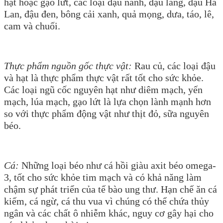
hạt hoặc gạo lứt, các loại đậu nành, đậu lăng, đậu Hà
Lan, đậu đen, bông cải xanh, quả mọng, dưa, táo, lê,
cam và chuối.
Thực phẩm nguồn gốc thực vật:
Rau củ, các loại đậu
và hạt là thực phẩm thực vật rất tốt cho sức khỏe.
Các loại ngũ cốc nguyên hạt như diêm mạch, yến
mạch, lúa mạch, gạo lứt là lựa chọn lành mạnh hơn
so với thực phẩm động vật như thịt đỏ, sữa nguyên
béo.
Cá:
Những loại béo như cá hồi giàu axit béo omega-
3, tốt cho sức khỏe tim mạch và có khả năng làm
chậm sự phát triển của tế bào ung thư. Hạn chế ăn cá
kiếm, cá ngừ, cá thu vua vì chúng có thể chứa thủy
ngân và các chất ô nhiễm khác, nguy cơ gây hại cho