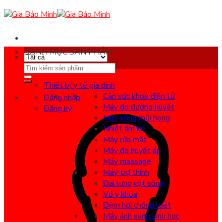
Skip
to
content
DANH MỤC SẢN PHẨM
Search
for:
Thiết bị y tế gia đình
Cân sức khoẻ điện tử
Đăng nhập
Máy đo đường huyết
Đăng ký
Máy xông mũi họng
Nhiệt ẩm kế
Máy rửa mặt
Máy đo huyết áp
Máy massage
Máy trợ thính
Đai lưng cột sống
Vớ y khoa
Đệm hơi chống loét
Máy ánh sáng sinh học