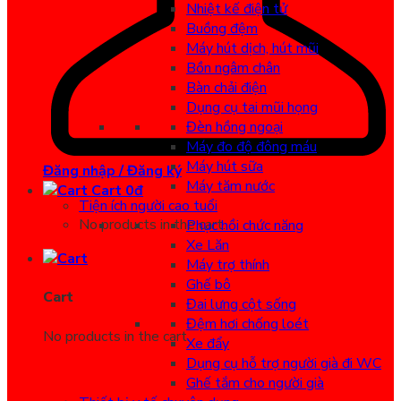
Nhiệt kế điện tử
Buồng đệm
Máy hút dịch, hút mũi
Bồn ngâm chân
Bàn chải điện
Dụng cụ tai mũi họng
Đèn hồng ngoại
Máy đo độ đông máu
Máy hút sữa
Đăng nhập / Đăng ký
Máy tăm nước
Cart
0
đ
Tiện ích người cao tuổi
No products in the cart.
Phục hồi chức năng
Xe Lăn
Máy trợ thính
Ghế bô
Cart
Đai lưng cột sống
Đệm hơi chống loét
No products in the cart.
Xe đẩy
Dụng cụ hỗ trợ người già đi WC
Ghế tắm cho người già