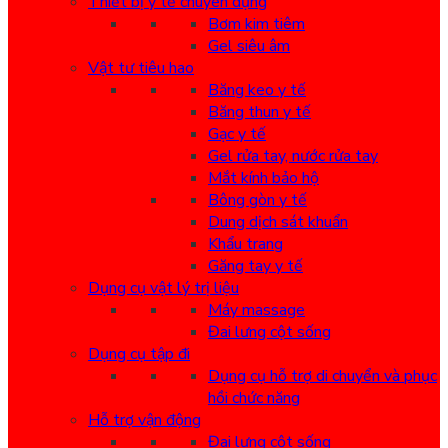
Thiết bị y tế chuyên dụng
Bơm kim tiêm
Gel siêu âm
Vật tư tiêu hao
Băng keo y tế
Băng thun y tế
Gạc y tế
Gel rửa tay, nước rửa tay
Mắt kính bảo hộ
Bông gòn y tế
Dung dịch sát khuẩn
Khẩu trang
Găng tay y tế
Dụng cụ vật lý trị liệu
Máy massage
Đai lưng cột sống
Dụng cụ tập đi
Dụng cụ hỗ trợ di chuyển và phục
hồi chức năng
Hỗ trợ vận động
Đai lưng cột sống