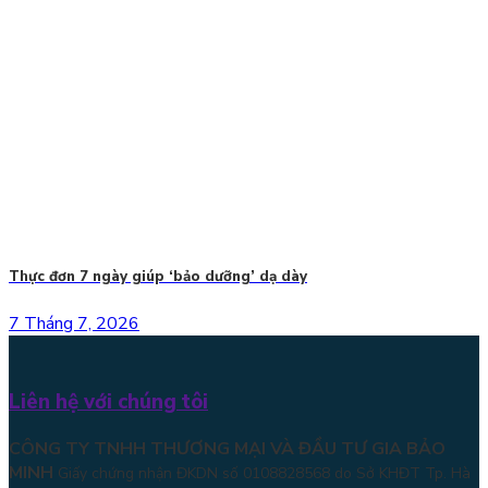
Thực đơn 7 ngày giúp ‘bảo dưỡng’ dạ dày
7 Tháng 7, 2026
Liên hệ với chúng tôi
CÔNG TY TNHH THƯƠNG MẠI VÀ ĐẦU TƯ GIA BẢO
MINH
Giấy chứng nhận ĐKDN số 0108828568 do Sở KHĐT Tp. Hà