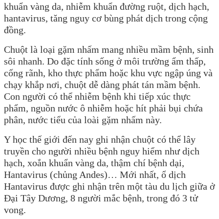
khuẩn vàng da, nhiễm khuẩn đường ruột, dịch hạch,
hantavirus, tăng nguy cơ bùng phát dịch trong cộng
đồng.
Chuột là loại gặm nhấm mang nhiều mầm bệnh, sinh
sôi nhanh. Do đặc tính sống ở môi trường ẩm thấp,
cống rãnh, kho thực phẩm hoặc khu vực ngập úng và
chạy khắp nơi, chuột dễ dàng phát tán mầm bệnh.
Con người có thể nhiễm bệnh khi tiếp xúc thực
phẩm, nguồn nước ô nhiễm hoặc hít phải bụi chứa
phân, nước tiểu của loài gặm nhấm này.
Y học thế giới đến nay ghi nhận chuột có thể lây
truyền cho người nhiều bệnh nguy hiểm như dịch
hạch, xoắn khuẩn vàng da, thậm chí bệnh dại,
Hantavirus (chủng Andes)… Mới nhất, ổ dịch
Hantavirus được ghi nhận trên một tàu du lịch giữa ở
Đại Tây Dương, 8 người mắc bệnh, trong đó 3 tử
vong.