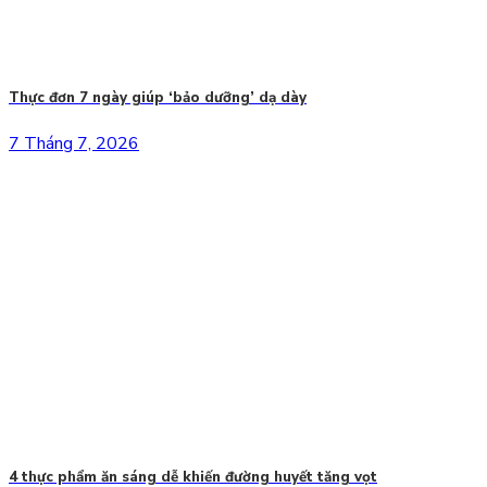
Thực đơn 7 ngày giúp ‘bảo dưỡng’ dạ dày
7 Tháng 7, 2026
4 thực phẩm ăn sáng dễ khiến đường huyết tăng vọt