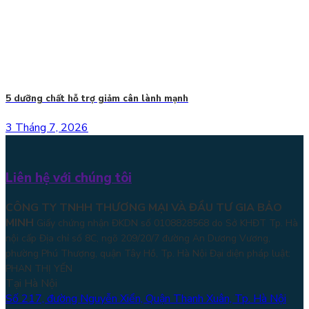
5 dưỡng chất hỗ trợ giảm cân lành mạnh
3 Tháng 7, 2026
Liên hệ với chúng tôi
CÔNG TY TNHH THƯƠNG MẠI VÀ ĐẦU TƯ GIA BẢO
MINH
Giấy chứng nhận ĐKDN số 0108828568 do Sở KHĐT Tp. Hà
nội cấp Địa chỉ số 8C, ngõ 209/20/7 đường An Dương Vương,
phường Phú Thượng, quận Tây Hồ, Tp. Hà Nội
Đại diện pháp luật:
PHAN THỊ YẾN
Tại Hà Nội
Số 217, đường Nguyễn Xiển, Quận Thanh Xuân, Tp. Hà Nội