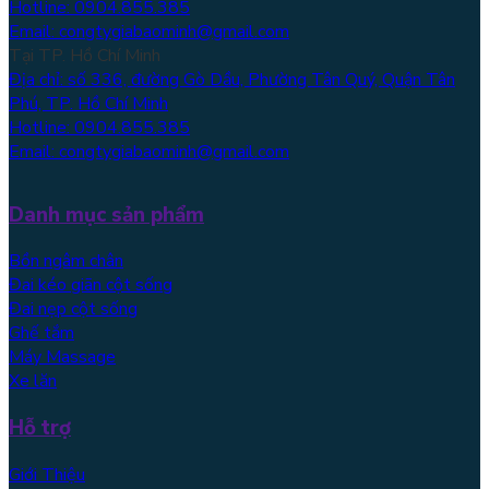
Hotline: 0904.855.385
Email: congtygiabaominh@gmail.com
Tại TP. Hồ Chí Minh
Địa chỉ: số 336, đường Gò Dầu, Phường Tân Quý, Quận Tân
Phú, TP. Hồ Chí Minh
Hotline: 0904.855.385
Email: congtygiabaominh@gmail.com
Danh mục sản phẩm
Bồn ngâm chân
Đai kéo giãn cột sống
Đai nẹp cột sống
Ghế tắm
Máy Massage
Xe lăn
Hỗ trợ
Giới Thiệu