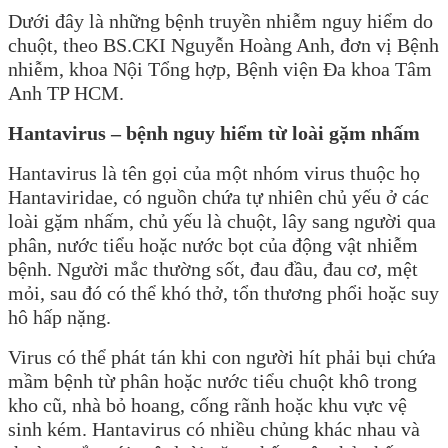
Dưới đây là những bệnh truyền nhiễm nguy hiểm do
chuột, theo BS.CKI Nguyễn Hoàng Anh, đơn vị Bệnh
nhiễm, khoa Nội Tổng hợp, Bệnh viện Đa khoa Tâm
Anh TP HCM.
Hantavirus – bệnh nguy hiểm từ loài gặm nhấm
Hantavirus là tên gọi của một nhóm virus thuộc họ
Hantaviridae, có nguồn chứa tự nhiên chủ yếu ở các
loài gặm nhấm, chủ yếu là chuột, lây sang người qua
phân, nước tiểu hoặc nước bọt của động vật nhiễm
bệnh. Người mắc thường sốt, đau đầu, đau cơ, mệt
mỏi, sau đó có thể khó thở, tổn thương phổi hoặc suy
hô hấp nặng.
Virus có thể phát tán khi con người hít phải bụi chứa
mầm bệnh từ phân hoặc nước tiểu chuột khô trong
kho cũ, nhà bỏ hoang, cống rãnh hoặc khu vực vệ
sinh kém. Hantavirus có nhiều chủng khác nhau và