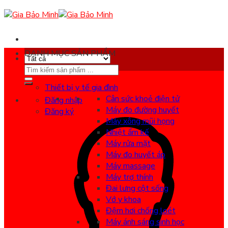
Skip
to
content
DANH MỤC SẢN PHẨM
Search
for:
Thiết bị y tế gia đình
Cân sức khoẻ điện tử
Đăng nhập
Máy đo đường huyết
Đăng ký
Máy xông mũi họng
Nhiệt ẩm kế
Máy rửa mặt
Máy đo huyết áp
Máy massage
Máy trợ thính
Đai lưng cột sống
Vớ y khoa
Đệm hơi chống loét
Máy ánh sáng sinh học