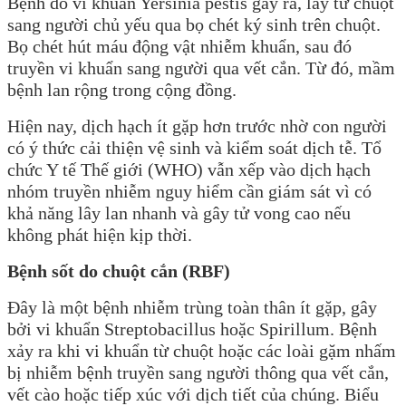
Bệnh do vi khuẩn Yersinia pestis gây ra, lây từ chuột
sang người chủ yếu qua bọ chét ký sinh trên chuột.
Bọ chét hút máu động vật nhiễm khuẩn, sau đó
truyền vi khuẩn sang người qua vết cắn. Từ đó, mầm
bệnh lan rộng trong cộng đồng.
Hiện nay, dịch hạch ít gặp hơn trước nhờ con người
có ý thức cải thiện vệ sinh và kiểm soát dịch tễ. Tổ
chức Y tế Thế giới (WHO) vẫn xếp vào dịch hạch
nhóm truyền nhiễm nguy hiểm cần giám sát vì có
khả năng lây lan nhanh và gây tử vong cao nếu
không phát hiện kịp thời.
Bệnh sốt do chuột cắn (RBF)
Đây là một bệnh nhiễm trùng toàn thân ít gặp, gây
bởi vi khuẩn Streptobacillus hoặc Spirillum. Bệnh
xảy ra khi vi khuẩn từ chuột hoặc các loài gặm nhấm
bị nhiễm bệnh truyền sang người thông qua vết cắn,
vết cào hoặc tiếp xúc với dịch tiết của chúng. Biểu