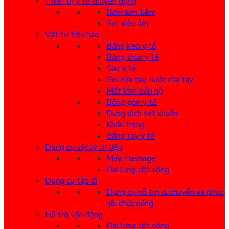
Thiết bị y tế chuyên dụng
Bơm kim tiêm
Gel siêu âm
Vật tư tiêu hao
Băng keo y tế
Băng thun y tế
Gạc y tế
Gel rửa tay, nước rửa tay
Mắt kính bảo hộ
Bông gòn y tế
Dung dịch sát khuẩn
Khẩu trang
Găng tay y tế
Dụng cụ vật lý trị liệu
Máy massage
Đai lưng cột sống
Dụng cụ tập đi
Dụng cụ hỗ trợ di chuyển và phục
hồi chức năng
Hỗ trợ vận động
Đai lưng cột sống