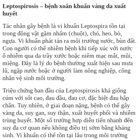
Leptospirosis – bệnh xoắn khuẩn vàng da xuất
huyết
Tác nhân gây bệnh là vi khuẩn Leptospira tồn tại
trong động vật gặm nhấm (chuột), chó, heo, bò,
ngựa. Vi khuẩn phát tán ra môi trường nước, bùn đất.
Con người có thể nhiễm bệnh khi tiếp xúc với nước
ô nhiễm qua da trầy xước hoặc niêm mạc mắt, mũi,
miệng. Đây là lý do bệnh thường xuất hiện sau mưa
lũ, ngập nước hoặc ở người làm nông nghiệp, công
nhân vệ sinh môi trường.
Triệu chứng ban đầu của Leptospirosis khá giống
cúm với sốt cao, đau đầu, đau cơ, đặc biệt đau bắp
chân. Tuy nhiên, ở giai đoạn nặng, bệnh có thể gây
vàng da, suy gan, suy thận, xuất huyết phổi và nhiễm
trùng huyết. Một số trường hợp diễn tiến nhanh đến
suy đa cơ quan nếu không điều trị sớm bằng kháng
sinh. Vi khuẩn có thể tồn tại lâu trong môi trường