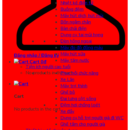
Nhiệt kế điện tử
Buồng đệm
Máy hút dịch, hút mũi
Bồn ngâm chân
Bàn chải điện
Dụng cụ tai mũi họng
Đèn hồng ngoại
Máy đo độ đông máu
Máy hút sữa
Đăng nhập / Đăng ký
Máy tăm nước
Cart
0
đ
Tiện ích người cao tuổi
No products in the cart.
Phục hồi chức năng
Xe Lăn
Máy trợ thính
Ghế bô
Cart
Đai lưng cột sống
Đệm hơi chống loét
No products in the cart.
Xe đẩy
Dụng cụ hỗ trợ người già đi WC
Ghế tắm cho người già