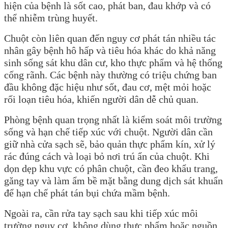
hiện của bệnh là sốt cao, phát ban, đau khớp và có
thể nhiễm trùng huyết.
Chuột còn liên quan đến nguy cơ phát tán nhiều tác
nhân gây bệnh hô hấp và tiêu hóa khác do khả năng
sinh sống sát khu dân cư, kho thực phẩm và hệ thống
cống rãnh. Các bệnh này thường có triệu chứng ban
đầu không đặc hiệu như sốt, đau cơ, mệt mỏi hoặc
rối loạn tiêu hóa, khiến người dân dễ chủ quan.
Phòng bệnh quan trọng nhất là kiểm soát môi trường
sống và hạn chế tiếp xúc với chuột. Người dân cần
giữ nhà cửa sạch sẽ, bảo quản thực phẩm kín, xử lý
rác đúng cách và loại bỏ nơi trú ẩn của chuột. Khi
dọn dẹp khu vực có phân chuột, cần đeo khẩu trang,
găng tay và làm ẩm bề mặt bằng dung dịch sát khuẩn
để hạn chế phát tán bụi chứa mầm bệnh.
Ngoài ra, cần rửa tay sạch sau khi tiếp xúc môi
trường nguy cơ, không dùng thực phẩm hoặc nguồn