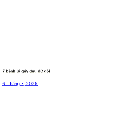
7 bệnh lý gây đau dữ dội
6 Tháng 7, 2026