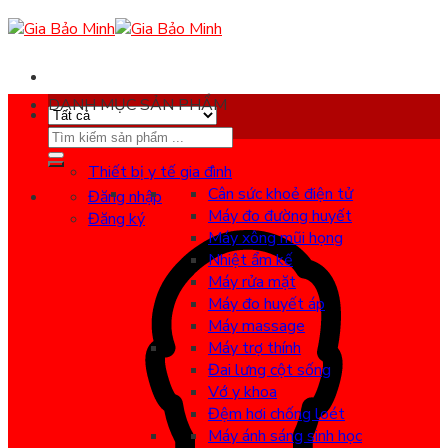
Skip
to
content
DANH MỤC SẢN PHẨM
Search
for:
Thiết bị y tế gia đình
Cân sức khoẻ điện tử
Đăng nhập
Máy đo đường huyết
Đăng ký
Máy xông mũi họng
Nhiệt ẩm kế
Máy rửa mặt
Máy đo huyết áp
Máy massage
Máy trợ thính
Đai lưng cột sống
Vớ y khoa
Đệm hơi chống loét
Máy ánh sáng sinh học