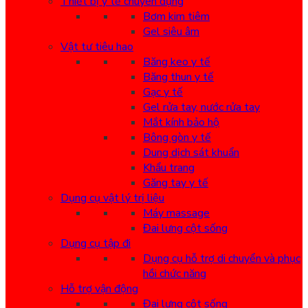
Thiết bị y tế chuyên dụng
Bơm kim tiêm
Gel siêu âm
Vật tư tiêu hao
Băng keo y tế
Băng thun y tế
Gạc y tế
Gel rửa tay, nước rửa tay
Mắt kính bảo hộ
Bông gòn y tế
Dung dịch sát khuẩn
Khẩu trang
Găng tay y tế
Dụng cụ vật lý trị liệu
Máy massage
Đai lưng cột sống
Dụng cụ tập đi
Dụng cụ hỗ trợ di chuyển và phục
hồi chức năng
Hỗ trợ vận động
Đai lưng cột sống