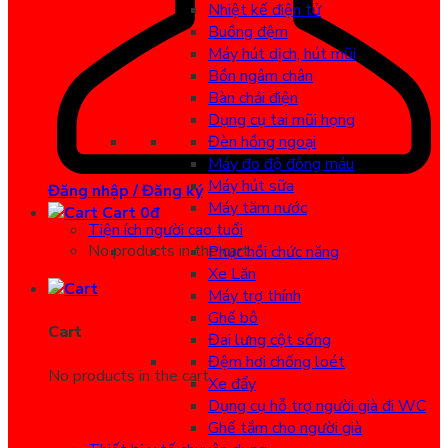
Nhiệt kế điện tử
Buồng đệm
Máy hút dịch, hút mũi
Bồn ngâm chân
Bàn chải điện
Dụng cụ tai mũi họng
Đèn hồng ngoại
Máy đo độ đông máu
Máy hút sữa
Đăng nhập / Đăng ký
Máy tăm nước
Cart
0
đ
Tiện ích người cao tuổi
No products in the cart.
Phục hồi chức năng
Xe Lăn
Máy trợ thính
Ghế bô
Cart
Đai lưng cột sống
Đệm hơi chống loét
No products in the cart.
Xe đẩy
Dụng cụ hỗ trợ người già đi WC
Ghế tắm cho người già