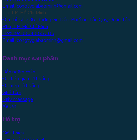
Email: congtygiabaominh@gmail.com
Tại TP. Hồ Chí Minh
Địa chỉ: số 336, đường Gò Dầu, Phường Tân Quý, Quận Tân
Phú, TP. Hồ Chí Minh
Hotline: 0904.855.385
Email: congtygiabaominh@gmail.com
Danh mục sản phẩm
Bồn ngâm chân
Đai kéo giãn cột sống
Đai nẹp cột sống
Ghế tắm
Máy Massage
Xe lăn
Hỗ trợ
Giới Thiệu
Chính sách bảo hành