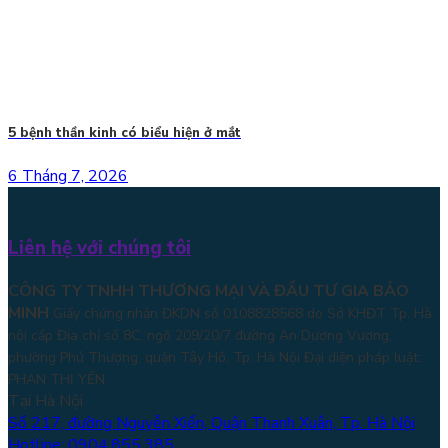
5 bệnh thần kinh có biểu hiện ở mắt
6 Tháng 7, 2026
Liên hệ với chúng tôi
CÔNG TY TNHH THƯƠNG MẠI VÀ ĐẦU TƯ GIA BẢO
MINH
Giấy chứng nhận ĐKDN số 0108828568 do Sở KHĐT Tp. Hà
nội cấp Địa chỉ số 8C, ngõ 209/20/7 đường An Dương Vương,
phường Phú Thượng, quận Tây Hồ, Tp. Hà Nội
Đại diện pháp luật:
PHAN THỊ YẾN
Tại Hà Nội
Số 217, đường Nguyễn Xiển, Quận Thanh Xuân, Tp. Hà Nội
Hotline: 0904.855.385