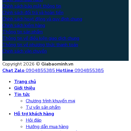
Chính sách bảo mật thông tin
Chính sách đổi trả và hoàn tiền
Chính sách hoạt động và quy định chung
Chính sách kiểm hàng
Thông tin sản phẩm
Thông tin về điều kiện giao dịch chung
Thông tin về phương thức thanh toán
Chính sách vận chuyển
Copyright 2026 ©
Giabaominh.vn
Chat Zalo
0904855385
Hotline
0904855385
Trang chủ
Giới thiệu
Tin tức
Chương trình khuyến mại
Tư vấn sản phẩm
Hỗ trợ khách hàng
Hỏi đáp
Hướng dẫn mua hàng