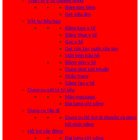
Thiết bị y tế chuyên dụng
Bơm kim tiêm
Gel siêu âm
Vật tư tiêu hao
Băng keo y tế
Băng thun y tế
Gạc y tế
Gel rửa tay, nước rửa tay
Mắt kính bảo hộ
Bông gòn y tế
Dung dịch sát khuẩn
Khẩu trang
Găng tay y tế
Dụng cụ vật lý trị liệu
Máy massage
Đai lưng cột sống
Dụng cụ tập đi
Dụng cụ hỗ trợ di chuyển và phục
hồi chức năng
Hỗ trợ vận động
Đai lưng cột sống