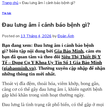
Trang chủ
»
Đau lưng âm ỉ cảnh báo bệnh gì?
Tin tức
Đau lưng âm ỉ cảnh báo bệnh gì?
Posted on
13 Tháng 4, 2026
by
Đoàn Ánh
Bạn đang xem: Đau lưng âm ỉ cảnh báo bệnh
gì?
biên tập nội dung bởi
Gia Bảo Minh
,
cảm ơn
bạn đã quan tâm và theo dõi
Siêu Thị Thiết Bị Y
Tế – Dụng Cụ Y Khoa Uy Tín Số 1 Gia Bảo Minh
(giabaominh.vn)
.
Thường xuyên cập nhập để nhận
những thông tin mới nhất.
Thoát vị đĩa đệm, thoái hóa, viêm khớp, bong gân,
căng cơ có thể gây đau lưng âm ỉ, khiến người bệnh
gặp khó khăn trong sinh hoạt thường ngày.
Đau lưng là tình trạng rất phổ biến, có thể gặp ở mọi