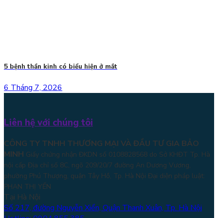
5 bệnh thần kinh có biểu hiện ở mắt
6 Tháng 7, 2026
Liên hệ với chúng tôi
CÔNG TY TNHH THƯƠNG MẠI VÀ ĐẦU TƯ GIA BẢO
MINH
Giấy chứng nhận ĐKDN số 0108828568 do Sở KHĐT Tp. Hà
nội cấp Địa chỉ số 8C, ngõ 209/20/7 đường An Dương Vương,
phường Phú Thượng, quận Tây Hồ, Tp. Hà Nội
Đại diện pháp luật:
PHAN THỊ YẾN
Tại Hà Nội
Số 217, đường Nguyễn Xiển, Quận Thanh Xuân, Tp. Hà Nội