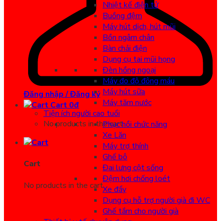
Nhiệt kế điện tử
Buồng đệm
Máy hút dịch, hút mũi
Bồn ngâm chân
Bàn chải điện
Dụng cụ tai mũi họng
Đèn hồng ngoại
Máy đo độ đông máu
Máy hút sữa
Đăng nhập / Đăng ký
Máy tăm nước
Cart
0
đ
Tiện ích người cao tuổi
No products in the cart.
Phục hồi chức năng
Xe Lăn
Máy trợ thính
Ghế bô
Cart
Đai lưng cột sống
Đệm hơi chống loét
No products in the cart.
Xe đẩy
Dụng cụ hỗ trợ người già đi WC
Ghế tắm cho người già