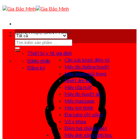
Skip
to
content
DANH MỤC SẢN PHẨM
Search
for:
Thiết bị y tế gia đình
Cân sức khoẻ điện tử
Đăng nhập
Máy đo đường huyết
Đăng ký
Máy xông mũi họng
Nhiệt ẩm kế
Máy rửa mặt
Máy đo huyết áp
Máy massage
Máy trợ thính
Đai lưng cột sống
Vớ y khoa
Đệm hơi chống loét
Máy ánh sáng sinh học