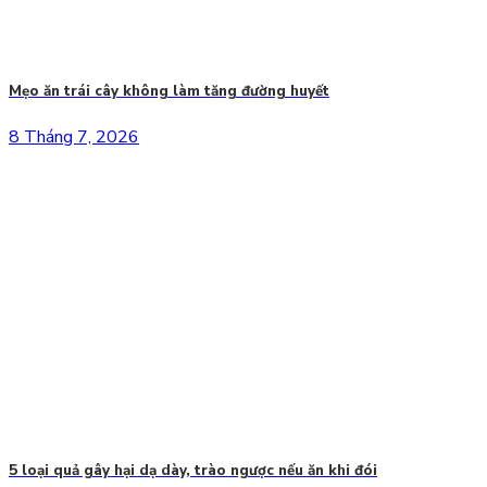
Mẹo ăn trái cây không làm tăng đường huyết
8 Tháng 7, 2026
5 loại quả gây hại dạ dày, trào ngược nếu ăn khi đói