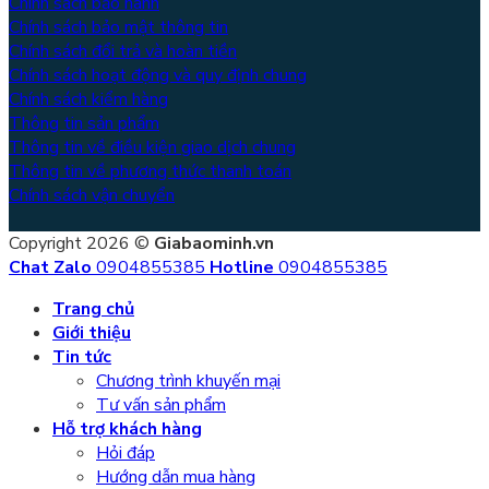
Chính sách bảo hành
Chính sách bảo mật thông tin
Chính sách đổi trả và hoàn tiền
Chính sách hoạt động và quy định chung
Chính sách kiểm hàng
Thông tin sản phẩm
Thông tin về điều kiện giao dịch chung
Thông tin về phương thức thanh toán
Chính sách vận chuyển
Copyright 2026 ©
Giabaominh.vn
Chat Zalo
0904855385
Hotline
0904855385
Trang chủ
Giới thiệu
Tin tức
Chương trình khuyến mại
Tư vấn sản phẩm
Hỗ trợ khách hàng
Hỏi đáp
Hướng dẫn mua hàng