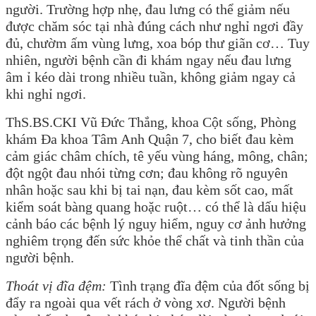
người. Trường hợp nhẹ, đau lưng có thể giảm nếu
được chăm sóc tại nhà đúng cách như nghỉ ngơi đầy
đủ, chườm ấm vùng lưng, xoa bóp thư giãn cơ… Tuy
nhiên, người bệnh cần đi khám ngay nếu đau lưng
âm ỉ kéo dài trong nhiều tuần, không giảm ngay cả
khi nghỉ ngơi.
ThS.BS.CKI Vũ Đức Thắng, khoa Cột sống, Phòng
khám Đa khoa Tâm Anh Quận 7, cho biết đau kèm
cảm giác châm chích, tê yếu vùng háng, mông, chân;
đột ngột đau nhói từng cơn; đau không rõ nguyên
nhân hoặc sau khi bị tai nạn, đau kèm sốt cao, mất
kiểm soát bàng quang hoặc ruột… có thể là dấu hiệu
cảnh báo các bệnh lý nguy hiểm, nguy cơ ảnh hưởng
nghiêm trọng đến sức khỏe thể chất và tinh thần của
người bệnh.
Thoát vị đĩa đệm:
Tình trạng đĩa đệm của đốt sống bị
đẩy ra ngoài qua vết rách ở vòng xơ. Người bệnh