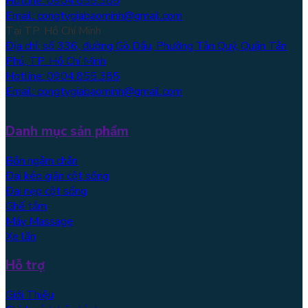
Hotline: 0904.855.385
Email: congtygiabaominh@gmail.com
Tại TP. Hồ Chí Minh
Địa chỉ: số 336, đường Gò Dầu, Phường Tân Quý, Quận Tân
Phú, TP. Hồ Chí Minh
Hotline: 0904.855.385
Email: congtygiabaominh@gmail.com
Danh mục sản phẩm
Bồn ngâm chân
Đai kéo giãn cột sống
Đai nẹp cột sống
Ghế tắm
Máy Massage
Xe lăn
Hỗ trợ
Giới Thiệu