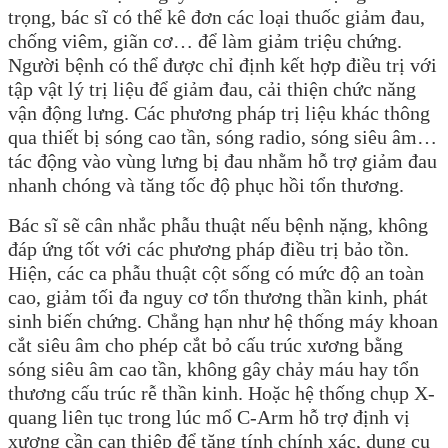
trọng, bác sĩ có thể kê đơn các loại thuốc giảm đau,
chống viêm, giãn cơ… để làm giảm triệu chứng.
Người bệnh có thể được chỉ định kết hợp điều trị với
tập vật lý trị liệu để giảm đau, cải thiện chức năng
vận động lưng. Các phương pháp trị liệu khác thông
qua thiết bị sóng cao tần, sóng radio, sóng siêu âm…
tác động vào vùng lưng bị đau nhằm hỗ trợ giảm đau
nhanh chóng và tăng tốc độ phục hồi tổn thương.
Bác sĩ sẽ cân nhắc phẫu thuật nếu bệnh nặng, không
đáp ứng tốt với các phương pháp điều trị bảo tồn.
Hiện, các ca phẫu thuật cột sống có mức độ an toàn
cao, giảm tối đa nguy cơ tổn thương thần kinh, phát
sinh biến chứng. Chẳng hạn như hệ thống máy khoan
cắt siêu âm cho phép cắt bỏ cấu trúc xương bằng
sóng siêu âm cao tần, không gây chảy máu hay tổn
thương cấu trúc rễ thần kinh. Hoặc hệ thống chụp X-
quang liên tục trong lúc mổ C-Arm hỗ trợ định vị
xương cần can thiệp để tăng tính chính xác, dụng cụ