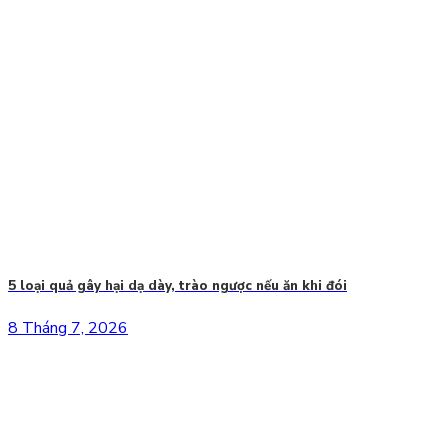
5 loại quả gây hại dạ dày, trào ngược nếu ăn khi đói
8 Tháng 7, 2026