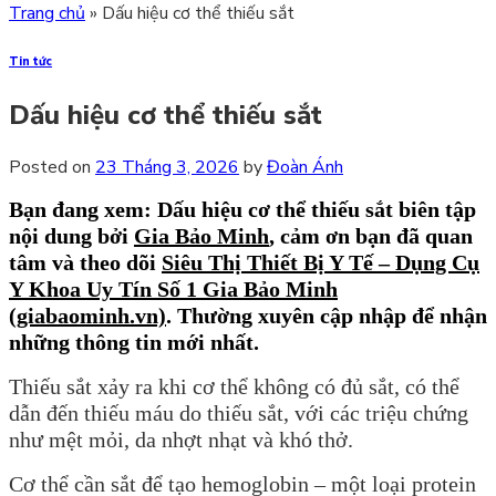
Trang chủ
»
Dấu hiệu cơ thể thiếu sắt
Tin tức
Dấu hiệu cơ thể thiếu sắt
Posted on
23 Tháng 3, 2026
by
Đoàn Ánh
Bạn đang xem: Dấu hiệu cơ thể thiếu sắt
biên tập
nội dung bởi
Gia Bảo Minh
,
cảm ơn bạn đã quan
tâm và theo dõi
Siêu Thị Thiết Bị Y Tế – Dụng Cụ
Y Khoa Uy Tín Số 1 Gia Bảo Minh
(giabaominh.vn)
.
Thường xuyên cập nhập để nhận
những thông tin mới nhất.
Thiếu sắt xảy ra khi cơ thể không có đủ sắt, có thể
dẫn đến thiếu máu do thiếu sắt, với các triệu chứng
như mệt mỏi, da nhợt nhạt và khó thở.
Cơ thể cần sắt để tạo hemoglobin – một loại protein