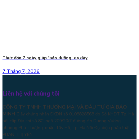
Thực đơn 7 ngày giúp ‘bảo dưỡng’ dạ dày
7 Tháng 7, 2026
Liên hệ với chúng tôi
CÔNG TY TNHH THƯƠNG MẠI VÀ ĐẦU TƯ GIA BẢO
MINH
Giấy chứng nhận ĐKDN số 0108828568 do Sở KHĐT Tp. Hà
nội cấp Địa chỉ số 8C, ngõ 209/20/7 đường An Dương Vương,
phường Phú Thượng, quận Tây Hồ, Tp. Hà Nội
Đại diện pháp luật:
PHAN THỊ YẾN