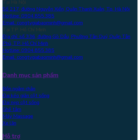
Tại Hà Nội
Số 217, đường Nguyễn Xiển, Quận Thanh Xuân, Tp. Hà Nội
Hotline: 0904.855.385
Email: congtygiabaominh@gmail.com
Tại TP. Hồ Chí Minh
Địa chỉ: số 336, đường Gò Dầu, Phường Tân Quý, Quận Tân
Phú, TP. Hồ Chí Minh
Hotline: 0904.855.385
Email: congtygiabaominh@gmail.com
Danh mục sản phẩm
Bồn ngâm chân
Đai kéo giãn cột sống
Đai nẹp cột sống
Ghế tắm
Máy Massage
Xe lăn
Hỗ trợ