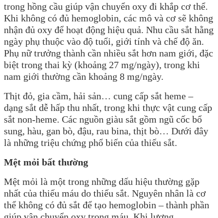
trong hồng cầu giúp vận chuyển oxy đi khắp cơ thể.
Khi không có đủ hemoglobin, các mô và cơ sẽ không
nhận đủ oxy để hoạt động hiệu quả. Nhu cầu sắt hằng
ngày phụ thuộc vào độ tuổi, giới tính và chế độ ăn.
Phụ nữ trưởng thành cần nhiều sắt hơn nam giới, đặc
biệt trong thai kỳ (khoảng 27 mg/ngày), trong khi
nam giới thường cần khoảng 8 mg/ngày.
Thịt đỏ, gia cầm, hải sản… cung cấp sắt heme –
dạng sắt dễ hấp thu nhất, trong khi thực vật cung cấp
sắt non-heme. Các nguồn giàu sắt gồm ngũ cốc bổ
sung, hàu, gan bò, đậu, rau bina, thịt bò… Dưới đây
là những triệu chứng phổ biến của thiếu sắt.
Mệt mỏi bất thường
Mệt mỏi là một trong những dấu hiệu thường gặp
nhất của thiếu máu do thiếu sắt. Nguyên nhân là cơ
thể không có đủ sắt để tạo hemoglobin – thành phần
giúp vận chuyển oxy trong máu. Khi lượng