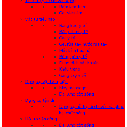
Thiết bị y tế chuyên dụng
Bơm kim tiêm
Gel siêu âm
Vật tư tiêu hao
Băng keo y tế
Băng thun y tế
Gạc y tế
Gel rửa tay, nước rửa tay
Mắt kính bảo hộ
Bông gòn y tế
Dung dịch sát khuẩn
Khẩu trang
Găng tay y tế
Dụng cụ vật lý trị liệu
Máy massage
Đai lưng cột sống
Dụng cụ tập đi
Dụng cụ hỗ trợ di chuyển và phục
hồi chức năng
Hỗ trợ vận động
Đai lưng cột sống