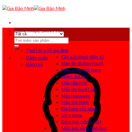
Skip
to
content
DANH MỤC SẢN PHẨM
Search
for:
Thiết bị y tế gia đình
Cân sức khoẻ điện tử
Đăng nhập
Máy đo đường huyết
Đăng ký
Máy xông mũi họng
Nhiệt ẩm kế
Máy rửa mặt
Máy đo huyết áp
Máy massage
Máy trợ thính
Đai lưng cột sống
Vớ y khoa
Đệm hơi chống loét
Máy ánh sáng sinh học