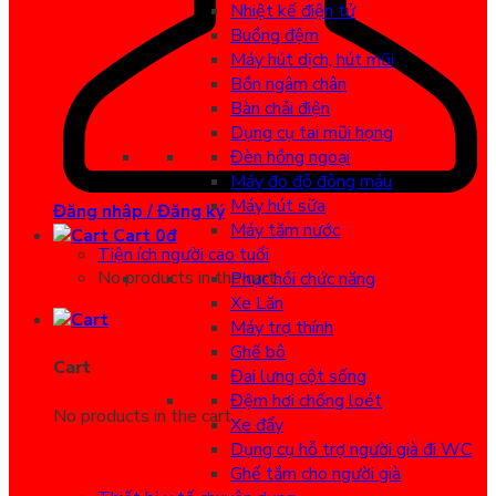
Nhiệt kế điện tử
Buồng đệm
Máy hút dịch, hút mũi
Bồn ngâm chân
Bàn chải điện
Dụng cụ tai mũi họng
Đèn hồng ngoại
Máy đo độ đông máu
Máy hút sữa
Đăng nhập / Đăng ký
Máy tăm nước
Cart
0
đ
Tiện ích người cao tuổi
No products in the cart.
Phục hồi chức năng
Xe Lăn
Máy trợ thính
Ghế bô
Cart
Đai lưng cột sống
Đệm hơi chống loét
No products in the cart.
Xe đẩy
Dụng cụ hỗ trợ người già đi WC
Ghế tắm cho người già