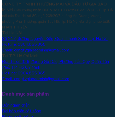
CÔNG TY TNHH THƯƠNG MẠI VÀ ĐẦU TƯ GIA BẢO
MINH
Giấy chứng nhận ĐKDN số 0108828568 do Sở KHĐT Tp. Hà
nội cấp Địa chỉ số 8C, ngõ 209/20/7 đường An Dương Vương,
phường Phú Thượng, quận Tây Hồ, Tp. Hà Nội
Đại diện pháp luật:
PHAN THỊ YẾN
Tại Hà Nội
Số 217, đường Nguyễn Xiển, Quận Thanh Xuân, Tp. Hà Nội
Hotline: 0904.855.385
Email: congtygiabaominh@gmail.com
Tại TP. Hồ Chí Minh
Địa chỉ: số 336, đường Gò Dầu, Phường Tân Quý, Quận Tân
Phú, TP. Hồ Chí Minh
Hotline: 0904.855.385
Email: congtygiabaominh@gmail.com
Danh mục sản phẩm
Bồn ngâm chân
Đai kéo giãn cột sống
Đai nẹp cột sống