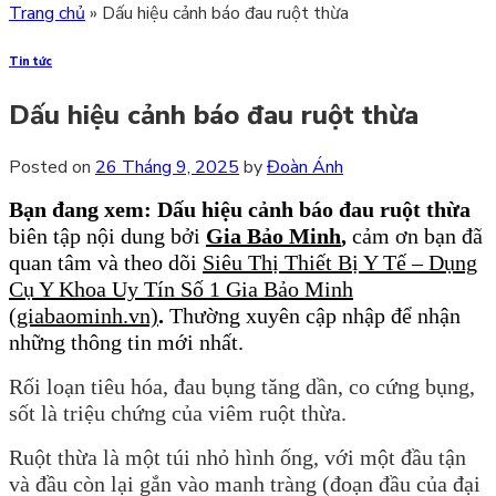
Trang chủ
»
Dấu hiệu cảnh báo đau ruột thừa
Tin tức
Dấu hiệu cảnh báo đau ruột thừa
Posted on
26 Tháng 9, 2025
by
Đoàn Ánh
Bạn đang xem: Dấu hiệu cảnh báo đau ruột thừa
biên tập nội dung bởi
Gia Bảo Minh
,
cảm ơn bạn đã
quan tâm và theo dõi
Siêu Thị Thiết Bị Y Tế – Dụng
Cụ Y Khoa Uy Tín Số 1 Gia Bảo Minh
(giabaominh.vn)
.
Thường xuyên cập nhập để nhận
những thông tin mới nhất.
Rối loạn tiêu hóa, đau bụng tăng dần, co cứng bụng,
sốt là triệu chứng của viêm ruột thừa.
Ruột thừa là một túi nhỏ hình ống, với một đầu tận
và đầu còn lại gắn vào manh tràng (đoạn đầu của đại