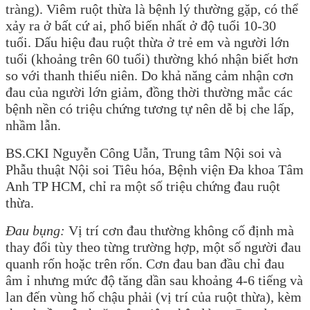
tràng). Viêm ruột thừa là bệnh lý thường gặp, có thể
xảy ra ở bất cứ ai, phổ biến nhất ở độ tuổi 10-30
tuổi. Dấu hiệu đau ruột thừa ở trẻ em và người lớn
tuổi (khoảng trên 60 tuổi) thường khó nhận biết hơn
so với thanh thiếu niên. Do khả năng cảm nhận cơn
đau của người lớn giảm, đồng thời thường mắc các
bệnh nền có triệu chứng tương tự nên dễ bị che lấp,
nhầm lẫn.
BS.CKI Nguyễn Công Uẫn, Trung tâm Nội soi và
Phẫu thuật Nội soi Tiêu hóa, Bệnh viện Đa khoa Tâm
Anh TP HCM, chỉ ra một số triệu chứng đau ruột
thừa.
Đau bụng:
Vị trí cơn đau thường không cố định mà
thay đổi tùy theo từng trường hợp, một số người đau
quanh rốn hoặc trên rốn. Cơn đau ban đầu chỉ đau
âm ỉ nhưng mức độ tăng dần sau khoảng 4-6 tiếng và
lan đến vùng hố chậu phải (vị trí của ruột thừa), kèm