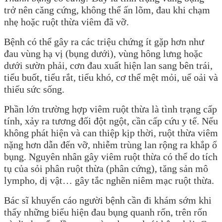
trở nên căng cứng, không thể ấn lõm, đau khi chạm
nhẹ hoặc ruột thừa viêm đã vỡ.
Bệnh có thể gây ra các triệu chứng ít gặp hơn như
đau vùng hạ vị (bụng dưới), vùng hông lưng hoặc
dưới sườn phải, cơn đau xuất hiện lan sang bên trái,
tiểu buốt, tiểu rắt, tiểu khó, cơ thể mệt mỏi, uể oải và
thiếu sức sống.
Phần lớn trường hợp viêm ruột thừa là tình trạng cấp
tính, xảy ra tương đối đột ngột, cần cấp cứu y tế. Nếu
không phát hiện và can thiệp kịp thời, ruột thừa viêm
nặng hơn dẫn đến vỡ, nhiễm trùng lan rộng ra khắp ổ
bụng. Nguyên nhân gây viêm ruột thừa có thể do tích
tụ của sỏi phân ruột thừa (phân cứng), tăng sản mô
lympho, dị vật… gây tắc nghẽn niêm mạc ruột thừa.
Bác sĩ khuyến cáo người bệnh cần đi khám sớm khi
thấy những biểu hiện đau bụng quanh rốn, trên rốn