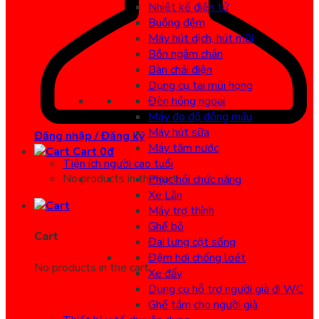
Nhiệt kế điện tử
Buồng đệm
Máy hút dịch, hút mũi
Bồn ngâm chân
Bàn chải điện
Dụng cụ tai mũi họng
Đèn hồng ngoại
Máy đo độ đông máu
Máy hút sữa
Đăng nhập / Đăng ký
Máy tăm nước
Cart
0
đ
Tiện ích người cao tuổi
No products in the cart.
Phục hồi chức năng
Xe Lăn
Máy trợ thính
Ghế bô
Cart
Đai lưng cột sống
Đệm hơi chống loét
No products in the cart.
Xe đẩy
Dụng cụ hỗ trợ người già đi WC
Ghế tắm cho người già