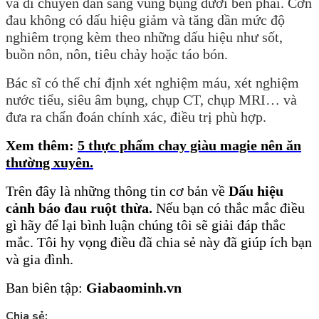
và di chuyển dần sang vùng bụng dưới bên phải. Cơn
đau không có dấu hiệu giảm và tăng dần mức độ
nghiêm trọng kèm theo những dấu hiệu như sốt,
buồn nôn, nôn, tiêu chảy hoặc táo bón.
Bác sĩ có thể chỉ định xét nghiệm máu, xét nghiệm
nước tiểu, siêu âm bụng, chụp CT, chụp MRI… và
đưa ra chẩn đoán chính xác, điều trị phù hợp.
Xem thêm:
5 thực phẩm chay giàu magie nên ăn
thường xuyên.
Trên
đây là những thông tin cơ bản về
Dấu hiệu
cảnh báo đau ruột thừa.
Nếu bạn có thắc mắc điều
gì hãy để lại bình luận chúng tôi sẽ giải đáp thắc
mắc. Tôi hy vọng điều đã chia sẻ này đã giúp ích bạn
và gia đình.
Ban biên tập:
Giabaominh.vn
Chia sẻ: