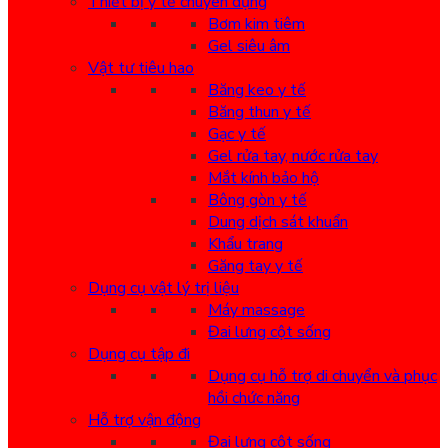
Thiết bị y tế chuyên dụng
Bơm kim tiêm
Gel siêu âm
Vật tư tiêu hao
Băng keo y tế
Băng thun y tế
Gạc y tế
Gel rửa tay, nước rửa tay
Mắt kính bảo hộ
Bông gòn y tế
Dung dịch sát khuẩn
Khẩu trang
Găng tay y tế
Dụng cụ vật lý trị liệu
Máy massage
Đai lưng cột sống
Dụng cụ tập đi
Dụng cụ hỗ trợ di chuyển và phục
hồi chức năng
Hỗ trợ vận động
Đai lưng cột sống