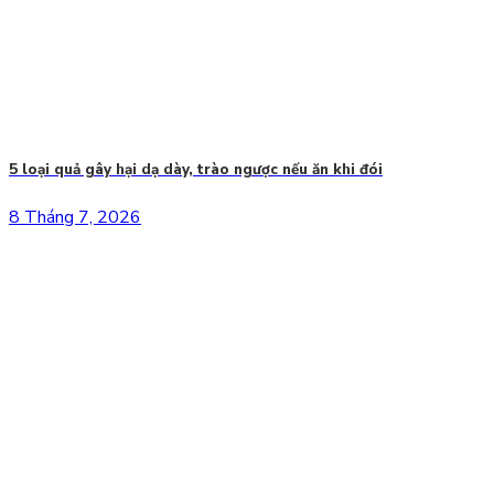
5 loại quả gây hại dạ dày, trào ngược nếu ăn khi đói
8 Tháng 7, 2026