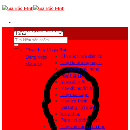
Skip
to
content
DANH MỤC SẢN PHẨM
Search
for:
Thiết bị y tế gia đình
Cân sức khoẻ điện tử
Đăng nhập
Máy đo đường huyết
Đăng ký
Máy xông mũi họng
Nhiệt ẩm kế
Máy rửa mặt
Máy đo huyết áp
Máy massage
Máy trợ thính
Đai lưng cột sống
Vớ y khoa
Đệm hơi chống loét
Máy ánh sáng sinh học