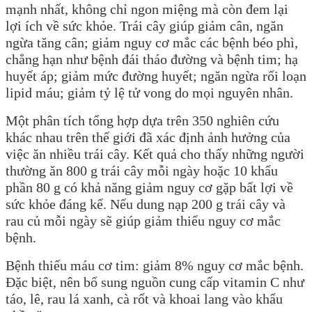
mạnh nhất, không chỉ ngon miệng mà còn đem lại
lợi ích về sức khỏe. Trái cây giúp giảm cân, ngăn
ngừa tăng cân; giảm nguy cơ mắc các bệnh béo phì,
chẳng hạn như bệnh đái tháo đường và bệnh tim; hạ
huyết áp; giảm mức đường huyết; ngăn ngừa rối loạn
lipid máu; giảm tỷ lệ tử vong do mọi nguyên nhân.
Một phân tích tổng hợp dựa trên 350 nghiên cứu
khác nhau trên thế giới đã xác định ảnh hưởng của
việc ăn nhiều trái cây. Kết quả cho thấy những người
thường ăn 800 g trái cây mỗi ngày hoặc 10 khẩu
phần 80 g có khả năng giảm nguy cơ gặp bất lợi về
sức khỏe đáng kể. Nếu dung nạp 200 g trái cây và
rau củ mỗi ngày sẽ giúp giảm thiểu nguy cơ mắc
bệnh.
Bệnh thiếu máu cơ tim: giảm 8% nguy cơ mắc bệnh.
Đặc biệt, nên bổ sung nguồn cung cấp vitamin C như
táo, lê, rau lá xanh, cà rốt và khoai lang vào khẩu