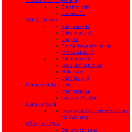
Thiết bị y tế chuyên dụng
Bơm kim tiêm
Gel siêu âm
Vật tư tiêu hao
Băng keo y tế
Băng thun y tế
Gạc y tế
Gel rửa tay, nước rửa tay
Mắt kính bảo hộ
Bông gòn y tế
Dung dịch sát khuẩn
Khẩu trang
Găng tay y tế
Dụng cụ vật lý trị liệu
Máy massage
Đai lưng cột sống
Dụng cụ tập đi
Dụng cụ hỗ trợ di chuyển và phục
hồi chức năng
Hỗ trợ vận động
Đai lưng cột sống