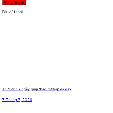
Bài viết mới
Thực đơn 7 ngày giúp ‘bảo dưỡng’ dạ dày
7 Tháng 7, 2026