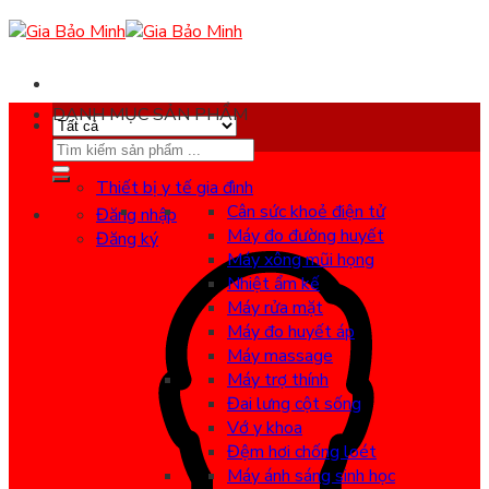
Skip
to
content
DANH MỤC SẢN PHẨM
Search
for:
Thiết bị y tế gia đình
Cân sức khoẻ điện tử
Đăng nhập
Máy đo đường huyết
Đăng ký
Máy xông mũi họng
Nhiệt ẩm kế
Máy rửa mặt
Máy đo huyết áp
Máy massage
Máy trợ thính
Đai lưng cột sống
Vớ y khoa
Đệm hơi chống loét
Máy ánh sáng sinh học