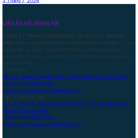
3 Tháng 7, 2026
Liên hệ với chúng tôi
CÔNG TY TNHH THƯƠNG MẠI VÀ ĐẦU TƯ GIA BẢO
MINH
Giấy chứng nhận ĐKDN số 0108828568 do Sở KHĐT Tp. Hà
nội cấp Địa chỉ số 8C, ngõ 209/20/7 đường An Dương Vương,
phường Phú Thượng, quận Tây Hồ, Tp. Hà Nội
Đại diện pháp luật:
PHAN THỊ YẾN
Tại Hà Nội
Số 217, đường Nguyễn Xiển, Quận Thanh Xuân, Tp. Hà Nội
Hotline: 0904.855.385
Email: congtygiabaominh@gmail.com
Tại TP. Hồ Chí Minh
Địa chỉ: số 336, đường Gò Dầu, Phường Tân Quý, Quận Tân
Phú, TP. Hồ Chí Minh
Hotline: 0904.855.385
Email: congtygiabaominh@gmail.com