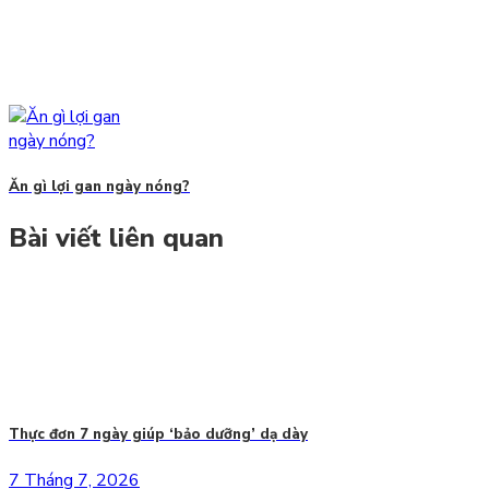
Ăn gì lợi gan ngày nóng?
Bài viết liên quan
Thực đơn 7 ngày giúp ‘bảo dưỡng’ dạ dày
7 Tháng 7, 2026