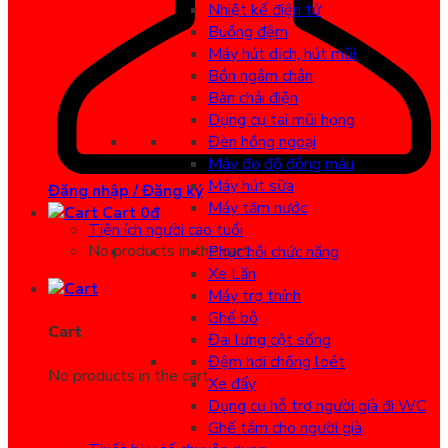
Nhiệt kế điện tử
Buồng đệm
Máy hút dịch, hút mũi
Bồn ngâm chân
Bàn chải điện
Dụng cụ tai mũi họng
Đèn hồng ngoại
Máy đo độ đông máu
Máy hút sữa
Đăng nhập / Đăng ký
Máy tăm nước
Cart
0
đ
Tiện ích người cao tuổi
No products in the cart.
Phục hồi chức năng
Xe Lăn
Máy trợ thính
Ghế bô
Cart
Đai lưng cột sống
Đệm hơi chống loét
No products in the cart.
Xe đẩy
Dụng cụ hỗ trợ người già đi WC
Ghế tắm cho người già