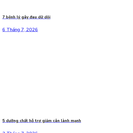
7 bệnh lý gây đau dữ dội
6 Tháng 7, 2026
5 dưỡng chất hỗ trợ giảm cân lành mạnh