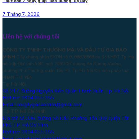
Thực đơn 7 ngày giúp ‘bảo dưỡng’ dạ dày
7 Tháng 7, 2026
Liên hệ với chúng tôi
CÔNG TY TNHH THƯƠNG MẠI VÀ ĐẦU TƯ GIA BẢO
MINH
Giấy chứng nhận ĐKDN số 0108828568 do Sở KHĐT Tp. Hà
nội cấp Địa chỉ số 8C, ngõ 209/20/7 đường An Dương Vương,
phường Phú Thượng, quận Tây Hồ, Tp. Hà Nội
Đại diện pháp luật:
PHAN THỊ YẾN
Tại Hà Nội
Số 217, đường Nguyễn Xiển, Quận Thanh Xuân, Tp. Hà Nội
Hotline: 0904.855.385
Email: congtygiabaominh@gmail.com
Tại TP. Hồ Chí Minh
Địa chỉ: số 336, đường Gò Dầu, Phường Tân Quý, Quận Tân
Phú, TP. Hồ Chí Minh
Hotline: 0904.855.385
Email: congtygiabaominh@gmail.com