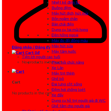
Nhiệt kế điện tử
Buồng đệm
Máy hút dịch, hút mũi
Bồn ngâm chân
Bàn chải điện
Dụng cụ tai mũi họng
Đèn hồng ngoại
Máy đo độ đông máu
Máy hút sữa
Đăng nhập / Đăng ký
Máy tăm nước
Cart
0
đ
Tiện ích người cao tuổi
No products in the cart.
Phục hồi chức năng
Xe Lăn
Máy trợ thính
Ghế bô
Cart
Đai lưng cột sống
Đệm hơi chống loét
No products in the cart.
Xe đẩy
Dụng cụ hỗ trợ người già đi WC
Ghế tắm cho người già