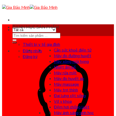
Skip
to
content
DANH MỤC SẢN PHẨM
Search
for:
Thiết bị y tế gia đình
Cân sức khoẻ điện tử
Đăng nhập
Máy đo đường huyết
Đăng ký
Máy xông mũi họng
Nhiệt ẩm kế
Máy rửa mặt
Máy đo huyết áp
Máy massage
Máy trợ thính
Đai lưng cột sống
Vớ y khoa
Đệm hơi chống loét
Máy ánh sáng sinh học