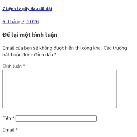
7 bệnh lý gây đau dữ dội
6 Tháng 7, 2026
Để lại một bình luận
Email của bạn sẽ không được hiển thị công khai.
Các trường
bắt buộc được đánh dấu
*
Bình luận
*
Tên
*
Email
*