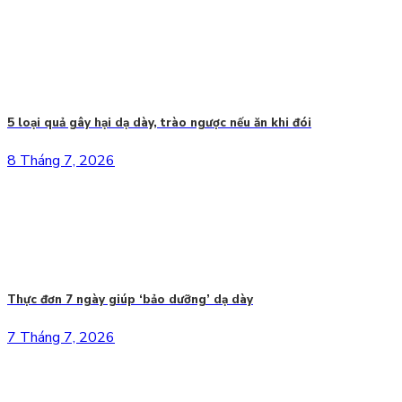
5 loại quả gây hại dạ dày, trào ngược nếu ăn khi đói
8 Tháng 7, 2026
Thực đơn 7 ngày giúp ‘bảo dưỡng’ dạ dày
7 Tháng 7, 2026