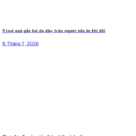
5 loại quả gây hại dạ dày, trào ngược nếu ăn khi đói
8 Tháng 7, 2026