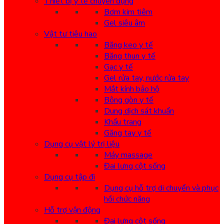
Thiết bị y tế chuyên dụng
Bơm kim tiêm
Gel siêu âm
Vật tư tiêu hao
Băng keo y tế
Băng thun y tế
Gạc y tế
Gel rửa tay, nước rửa tay
Mắt kính bảo hộ
Bông gòn y tế
Dung dịch sát khuẩn
Khẩu trang
Găng tay y tế
Dụng cụ vật lý trị liệu
Máy massage
Đai lưng cột sống
Dụng cụ tập đi
Dụng cụ hỗ trợ di chuyển và phục
hồi chức năng
Hỗ trợ vận động
Đai lưng cột sống