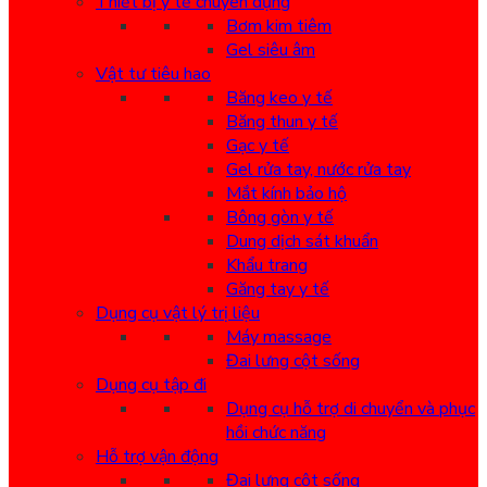
Thiết bị y tế chuyên dụng
Bơm kim tiêm
Gel siêu âm
Vật tư tiêu hao
Băng keo y tế
Băng thun y tế
Gạc y tế
Gel rửa tay, nước rửa tay
Mắt kính bảo hộ
Bông gòn y tế
Dung dịch sát khuẩn
Khẩu trang
Găng tay y tế
Dụng cụ vật lý trị liệu
Máy massage
Đai lưng cột sống
Dụng cụ tập đi
Dụng cụ hỗ trợ di chuyển và phục
hồi chức năng
Hỗ trợ vận động
Đai lưng cột sống