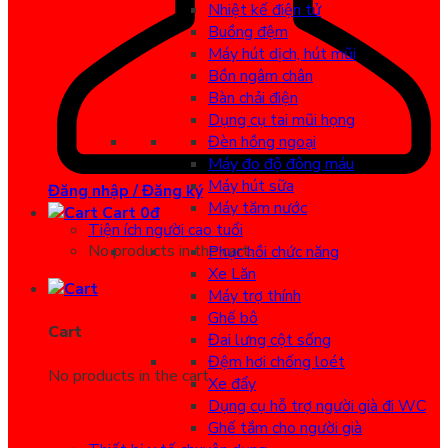
Nhiệt kế điện tử
Buồng đệm
Máy hút dịch, hút mũi
Bồn ngâm chân
Bàn chải điện
Dụng cụ tai mũi họng
Đèn hồng ngoại
Máy đo độ đông máu
Máy hút sữa
Đăng nhập / Đăng ký
Máy tăm nước
Cart
0
đ
Tiện ích người cao tuổi
No products in the cart.
Phục hồi chức năng
Xe Lăn
Máy trợ thính
Ghế bô
Cart
Đai lưng cột sống
Đệm hơi chống loét
No products in the cart.
Xe đẩy
Dụng cụ hỗ trợ người già đi WC
Ghế tắm cho người già