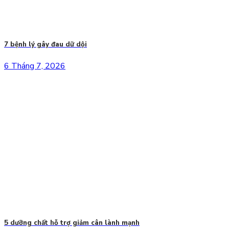
7 bệnh lý gây đau dữ dội
6 Tháng 7, 2026
5 dưỡng chất hỗ trợ giảm cân lành mạnh