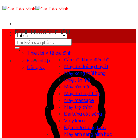
Skip
to
content
DANH MỤC SẢN PHẨM
Search
for:
Thiết bị y tế gia đình
Cân sức khoẻ điện tử
Đăng nhập
Máy đo đường huyết
Đăng ký
Máy xông mũi họng
Nhiệt ẩm kế
Máy rửa mặt
Máy đo huyết áp
Máy massage
Máy trợ thính
Đai lưng cột sống
Vớ y khoa
Đệm hơi chống loét
Máy ánh sáng sinh học