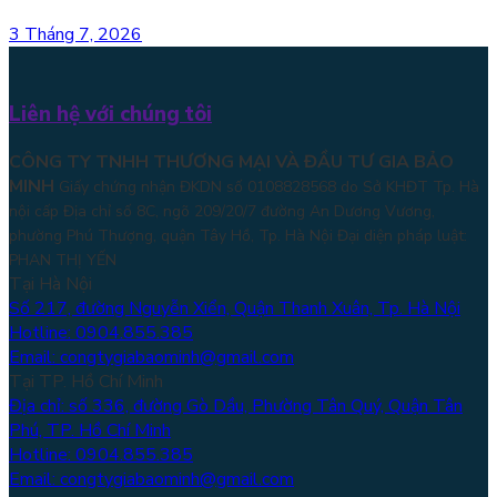
3 Tháng 7, 2026
Liên hệ với chúng tôi
CÔNG TY TNHH THƯƠNG MẠI VÀ ĐẦU TƯ GIA BẢO
MINH
Giấy chứng nhận ĐKDN số 0108828568 do Sở KHĐT Tp. Hà
nội cấp Địa chỉ số 8C, ngõ 209/20/7 đường An Dương Vương,
phường Phú Thượng, quận Tây Hồ, Tp. Hà Nội
Đại diện pháp luật:
PHAN THỊ YẾN
Tại Hà Nội
Số 217, đường Nguyễn Xiển, Quận Thanh Xuân, Tp. Hà Nội
Hotline: 0904.855.385
Email: congtygiabaominh@gmail.com
Tại TP. Hồ Chí Minh
Địa chỉ: số 336, đường Gò Dầu, Phường Tân Quý, Quận Tân
Phú, TP. Hồ Chí Minh
Hotline: 0904.855.385
Email: congtygiabaominh@gmail.com