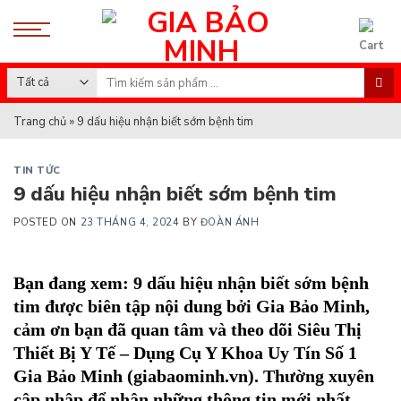
Skip
to
content
Search
for:
Trang chủ
»
9 dấu hiệu nhận biết sớm bệnh tim
TIN TỨC
9 dấu hiệu nhận biết sớm bệnh tim
POSTED ON
23 THÁNG 4, 2024
BY
ĐOÀN ÁNH
Bạn đang xem: 9 dấu hiệu nhận biết sớm bệnh
tim
được biên tập nội dung bởi
Gia Bảo Minh
,
cảm ơn bạn đã quan tâm và theo dõi
Siêu Thị
Thiết Bị Y Tế – Dụng Cụ Y Khoa Uy Tín Số 1
Gia Bảo Minh (giabaominh.vn)
.
Thường xuyên
cập nhập để nhận những thông tin mới nhất.