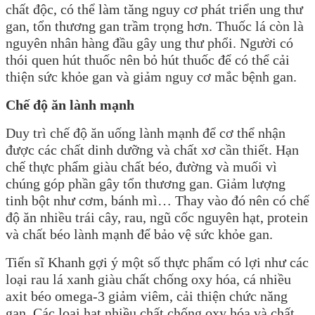
chất độc, có thể làm tăng nguy cơ phát triển ung thư
gan, tổn thương gan trầm trọng hơn. Thuốc lá còn là
nguyên nhân hàng đầu gây ung thư phổi. Người có
thói quen hút thuốc nên bỏ hút thuốc để có thể cải
thiện sức khỏe gan và giảm nguy cơ mắc bệnh gan.
Chế độ ăn lành mạnh
Duy trì chế độ ăn uống lành mạnh để cơ thể nhận
được các chất dinh dưỡng và chất xơ cần thiết. Hạn
chế thực phẩm giàu chất béo, đường và muối vì
chúng góp phần gây tổn thương gan. Giảm lượng
tinh bột như cơm, bánh mì… Thay vào đó nên có chế
độ ăn nhiều trái cây, rau, ngũ cốc nguyên hạt, protein
và chất béo lành mạnh để bảo vệ sức khỏe gan.
Tiến sĩ Khanh gợi ý một số thực phẩm có lợi như các
loại rau lá xanh giàu chất chống oxy hóa, cá nhiều
axit béo omega-3 giảm viêm, cải thiện chức năng
gan. Các loại hạt nhiều chất chống oxy hóa và chất