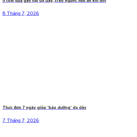
5 loại quả gây hại dạ dày, trào ngược nếu ăn khi đói
8 Tháng 7, 2026
Thực đơn 7 ngày giúp ‘bảo dưỡng’ dạ dày
7 Tháng 7, 2026