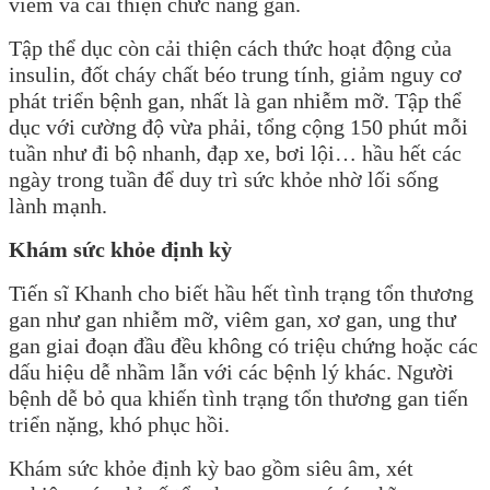
viêm và cải thiện chức năng gan.
Tập thể dục còn cải thiện cách thức hoạt động của
insulin, đốt cháy chất béo trung tính, giảm nguy cơ
phát triển bệnh gan, nhất là gan nhiễm mỡ. Tập thể
dục với cường độ vừa phải, tổng cộng 150 phút mỗi
tuần như đi bộ nhanh, đạp xe, bơi lội… hầu hết các
ngày trong tuần để duy trì sức khỏe nhờ lối sống
lành mạnh.
Khám sức khỏe định kỳ
Tiến sĩ Khanh cho biết hầu hết tình trạng tổn thương
gan như gan nhiễm mỡ, viêm gan, xơ gan, ung thư
gan giai đoạn đầu đều không có triệu chứng hoặc các
dấu hiệu dễ nhầm lẫn với các bệnh lý khác. Người
bệnh dễ bỏ qua khiến tình trạng tổn thương gan tiến
triển nặng, khó phục hồi.
Khám sức khỏe định kỳ bao gồm siêu âm, xét