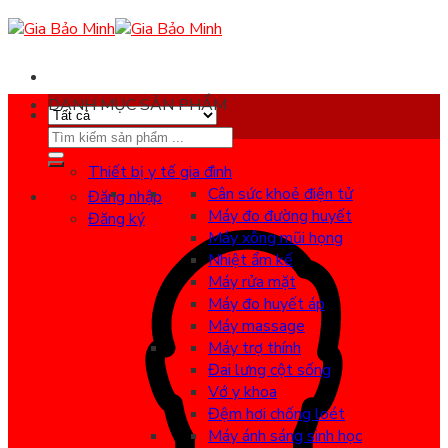
Skip
to
content
DANH MỤC SẢN PHẨM
Search
for:
Thiết bị y tế gia đình
Cân sức khoẻ điện tử
Đăng nhập
Máy đo đường huyết
Đăng ký
Máy xông mũi họng
Nhiệt ẩm kế
Máy rửa mặt
Máy đo huyết áp
Máy massage
Máy trợ thính
Đai lưng cột sống
Vớ y khoa
Đệm hơi chống loét
Máy ánh sáng sinh học