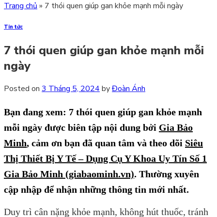
Trang chủ
»
7 thói quen giúp gan khỏe mạnh mỗi ngày
Tin tức
7 thói quen giúp gan khỏe mạnh mỗi
ngày
Posted on
3 Tháng 5, 2024
by
Đoàn Ánh
Bạn đang xem: 7 thói quen giúp gan khỏe mạnh
mỗi ngày
được biên tập nội dung bởi
Gia Bảo
Minh
,
cảm ơn bạn đã quan tâm và theo dõi
Siêu
Thị Thiết Bị Y Tế – Dụng Cụ Y Khoa Uy Tín Số 1
Gia Bảo Minh (giabaominh.vn)
.
Thường xuyên
cập nhập để nhận những thông tin mới nhất.
Duy trì cân nặng khỏe mạnh, không hút thuốc, tránh