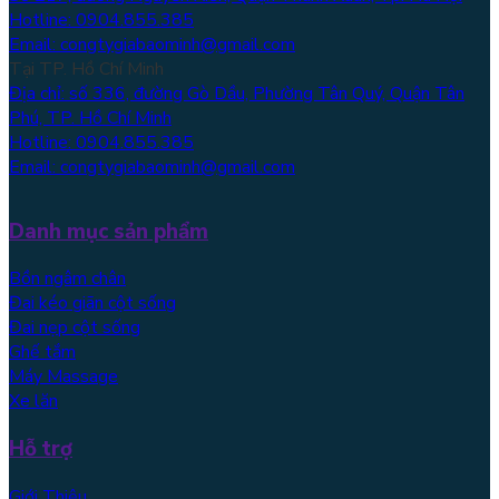
Hotline: 0904.855.385
Email: congtygiabaominh@gmail.com
Tại TP. Hồ Chí Minh
Địa chỉ: số 336, đường Gò Dầu, Phường Tân Quý, Quận Tân
Phú, TP. Hồ Chí Minh
Hotline: 0904.855.385
Email: congtygiabaominh@gmail.com
Danh mục sản phẩm
Bồn ngâm chân
Đai kéo giãn cột sống
Đai nẹp cột sống
Ghế tắm
Máy Massage
Xe lăn
Hỗ trợ
Giới Thiệu