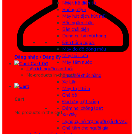
Nhiệt kế điện tử
Buồng đệm
Máy hút dịch, hút mũi
Bồn ngâm chân
Bàn chải điện
Dụng cụ tai mũi họng
Đèn hồng ngoại
Máy đo độ đông máu
Máy hút sữa
Đăng nhập / Đăng ký
Máy tăm nước
Cart
0
đ
Tiện ích người cao tuổi
No products in the cart.
Phục hồi chức năng
Xe Lăn
Máy trợ thính
Ghế bô
Cart
Đai lưng cột sống
Đệm hơi chống loét
No products in the cart.
Xe đẩy
Dụng cụ hỗ trợ người già đi WC
Ghế tắm cho người già