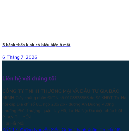
5 bệnh thần kinh có biểu hiện ở mắt
6 Tháng 7, 2026
Liên hệ với chúng tôi
CÔNG TY TNHH THƯƠNG MẠI VÀ ĐẦU TƯ GIA BẢO
MINH
Giấy chứng nhận ĐKDN số 0108828568 do Sở KHĐT Tp. Hà
nội cấp Địa chỉ số 8C, ngõ 209/20/7 đường An Dương Vương,
phường Phú Thượng, quận Tây Hồ, Tp. Hà Nội
Đại diện pháp luật:
PHAN THỊ YẾN
Tại Hà Nội
Số 217, đường Nguyễn Xiển, Quận Thanh Xuân, Tp. Hà Nội