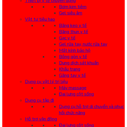
Thiết bị y tế chuyên dụng
Bơm kim tiêm
Gel siêu âm
Vật tư tiêu hao
Băng keo y tế
Băng thun y tế
Gạc y tế
Gel rửa tay, nước rửa tay
Mắt kính bảo hộ
Bông gòn y tế
Dung dịch sát khuẩn
Khẩu trang
Găng tay y tế
Dụng cụ vật lý trị liệu
Máy massage
Đai lưng cột sống
Dụng cụ tập đi
Dụng cụ hỗ trợ di chuyển và phục
hồi chức năng
Hỗ trợ vận động
Đai lưng cột sống