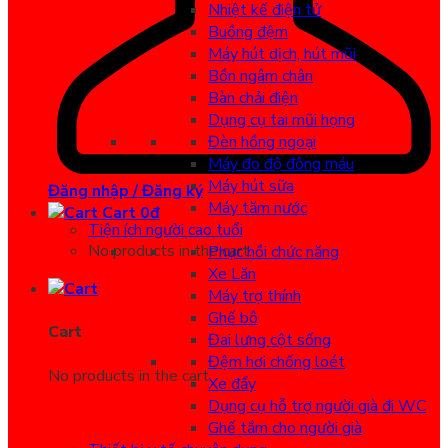
Nhiệt kế điện tử
Buồng đệm
Máy hút dịch, hút mũi
Bồn ngâm chân
Bàn chải điện
Dụng cụ tai mũi họng
Đèn hồng ngoại
Máy đo độ đông máu
Máy hút sữa
Đăng nhập / Đăng ký
Máy tăm nước
Cart
0
đ
Tiện ích người cao tuổi
No products in the cart.
Phục hồi chức năng
Xe Lăn
Máy trợ thính
Ghế bô
Cart
Đai lưng cột sống
Đệm hơi chống loét
No products in the cart.
Xe đẩy
Dụng cụ hỗ trợ người già đi WC
Ghế tắm cho người già