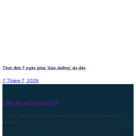
Thực đơn 7 ngày giúp ‘bảo dưỡng’ dạ dày
7 Tháng 7, 2026
Liên hệ với chúng tôi
CÔNG TY TNHH THƯƠNG MẠI VÀ ĐẦU TƯ GIA BẢO
MINH
Giấy chứng nhận ĐKDN số 0108828568 do Sở KHĐT Tp. Hà
nội cấp Địa chỉ số 8C, ngõ 209/20/7 đường An Dương Vương,