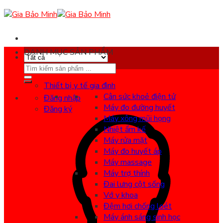
Skip
to
content
DANH MỤC SẢN PHẨM
Search
for:
Thiết bị y tế gia đình
Cân sức khoẻ điện tử
Đăng nhập
Máy đo đường huyết
Đăng ký
Máy xông mũi họng
Nhiệt ẩm kế
Máy rửa mặt
Máy đo huyết áp
Máy massage
Máy trợ thính
Đai lưng cột sống
Vớ y khoa
Đệm hơi chống loét
Máy ánh sáng sinh học