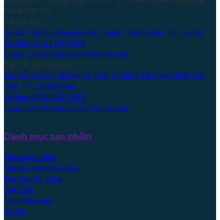
phường Phú Thượng, quận Tây Hồ, Tp. Hà Nội
Đại diện pháp luật:
PHAN THỊ YẾN
Tại Hà Nội
Số 217, đường Nguyễn Xiển, Quận Thanh Xuân, Tp. Hà Nội
Hotline: 0904.855.385
Email: congtygiabaominh@gmail.com
Tại TP. Hồ Chí Minh
Địa chỉ: số 336, đường Gò Dầu, Phường Tân Quý, Quận Tân
Phú, TP. Hồ Chí Minh
Hotline: 0904.855.385
Email: congtygiabaominh@gmail.com
Danh mục sản phẩm
Bồn ngâm chân
Đai kéo giãn cột sống
Đai nẹp cột sống
Ghế tắm
Máy Massage
Xe lăn