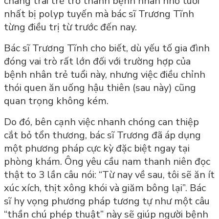
chàng trai trẻ trở thành bệnh nhân nhỏ tuổi
nhất bị polyp tuyến mà bác sĩ Trương Tĩnh
từng điều trị từ trước đến nay.
Bác sĩ Trương Tĩnh cho biết, dù yếu tố gia đình
đóng vai trò rất lớn đối với trường hợp của
bệnh nhân trẻ tuổi này, nhưng việc điều chỉnh
thói quen ăn uống hậu thiên (sau này) cũng
quan trọng không kém.
Do đó, bên cạnh việc nhanh chóng can thiệp
cắt bỏ tổn thương, bác sĩ Trương đã áp dụng
một phương pháp cực kỳ đặc biệt ngay tại
phòng khám. Ông yêu cầu nam thanh niên đọc
thật to 3 lần câu nói: “Từ nay về sau, tôi sẽ ăn ít
xúc xích, thịt xông khói và giăm bông lại”. Bác
sĩ hy vọng phương pháp tương tự như một câu
“thần chú phép thuật” này sẽ giúp người bệnh