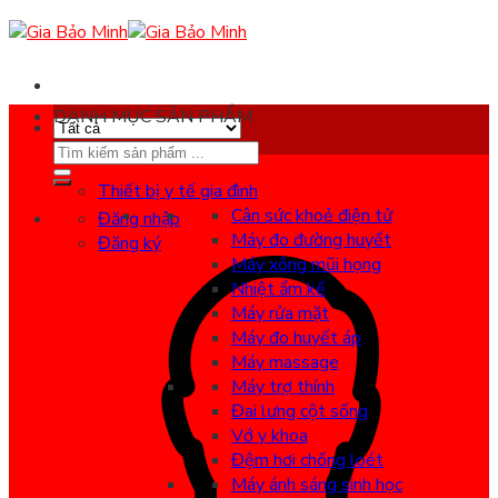
Skip
to
content
DANH MỤC SẢN PHẨM
Search
for:
Thiết bị y tế gia đình
Cân sức khoẻ điện tử
Đăng nhập
Máy đo đường huyết
Đăng ký
Máy xông mũi họng
Nhiệt ẩm kế
Máy rửa mặt
Máy đo huyết áp
Máy massage
Máy trợ thính
Đai lưng cột sống
Vớ y khoa
Đệm hơi chống loét
Máy ánh sáng sinh học