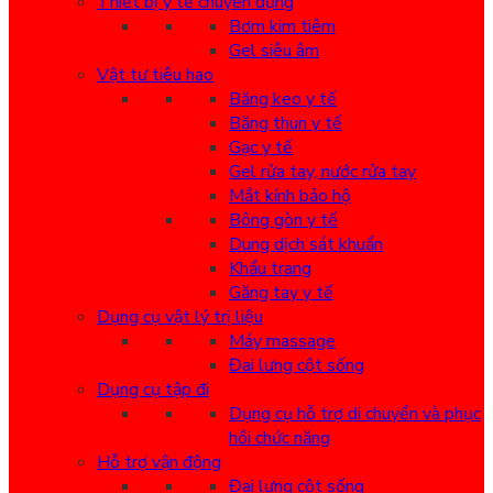
Thiết bị y tế chuyên dụng
Bơm kim tiêm
Gel siêu âm
Vật tư tiêu hao
Băng keo y tế
Băng thun y tế
Gạc y tế
Gel rửa tay, nước rửa tay
Mắt kính bảo hộ
Bông gòn y tế
Dung dịch sát khuẩn
Khẩu trang
Găng tay y tế
Dụng cụ vật lý trị liệu
Máy massage
Đai lưng cột sống
Dụng cụ tập đi
Dụng cụ hỗ trợ di chuyển và phục
hồi chức năng
Hỗ trợ vận động
Đai lưng cột sống