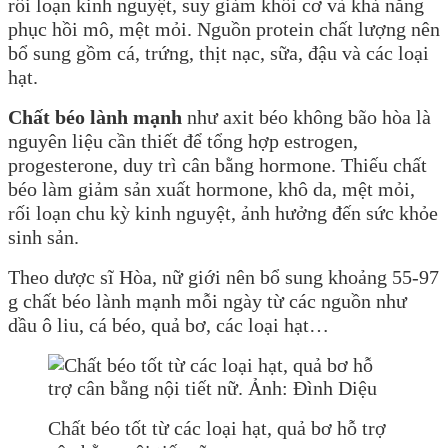
rối loạn kinh nguyệt, suy giảm khối cơ và khả năng
phục hồi mô, mệt mỏi. Nguồn protein chất lượng nên
bổ sung gồm cá, trứng, thịt nạc, sữa, đậu và các loại
hạt.
Chất béo lành mạnh
như axit béo không bão hòa là
nguyên liệu cần thiết để tổng hợp estrogen,
progesterone, duy trì cân bằng hormone. Thiếu chất
béo làm giảm sản xuất hormone, khô da, mệt mỏi,
rối loạn chu kỳ kinh nguyệt, ảnh hưởng đến sức khỏe
sinh sản.
Theo dược sĩ Hòa, nữ giới nên bổ sung khoảng 55-97
g chất béo lành mạnh mỗi ngày từ các nguồn như
dầu ô liu, cá béo, quả bơ, các loại hạt…
Chất béo tốt từ các loại hạt, quả bơ hỗ trợ