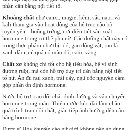
phần cân bằng nội tiết tố.
Khoáng chất
như canxi, magie, kẽm, sắt, natri và
kali tham gia vào hoạt động của hệ trục não bộ –
tuyến yên – buồng trứng, nơi điều tiết sản xuất
hormone trong cơ thể phụ nữ. Các dưỡng chất này có
trong thực phẩm như thịt đỏ, gan động vật, rau lá
xanh đậm, củ quả có màu đỏ, cam, vàng…
Chất xơ
không chỉ tốt cho hệ tiêu hóa, hệ vi sinh
đường ruột, mà còn hỗ trợ duy trì cân bằng nội tiết
tố nữ. Ăn đủ rau xanh, trái cây, ngũ cốc nguyên cám
góp phần ổn định hormone.
Nước hỗ trợ trao đổi chất dinh dưỡng và vận chuyển
hormone trong máu. Thiếu nước kéo dài làm chậm
quá trình trao đổi chất, gián tiếp ảnh hưởng đến cân
bằng hormone.
Dược sĩ Hòa khuyến cáo nữ giới không nên áp dụng