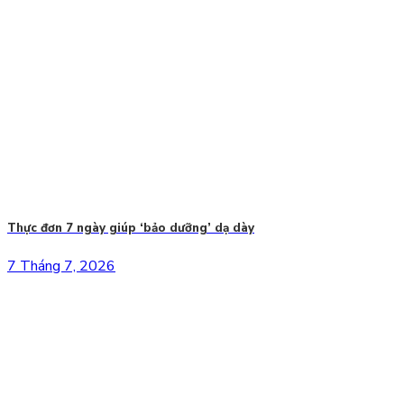
Thực đơn 7 ngày giúp ‘bảo dưỡng’ dạ dày
7 Tháng 7, 2026