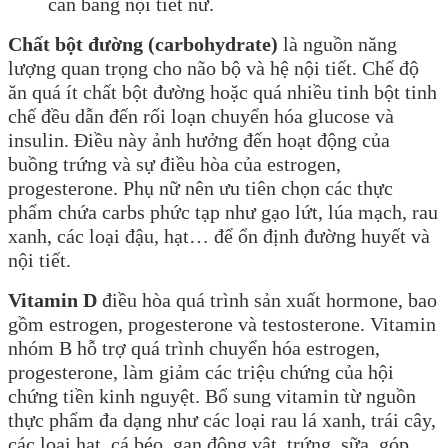
cân bằng nội tiết nữ.
Chất bột đường (carbohydrate)
là nguồn năng
lượng quan trọng cho não bộ và hệ nội tiết. Chế độ
ăn quá ít chất bột đường hoặc quá nhiều tinh bột tinh
chế đều dẫn đến rối loạn chuyển hóa glucose và
insulin. Điều này ảnh hưởng đến hoạt động của
buồng trứng và sự điều hòa của estrogen,
progesterone. Phụ nữ nên ưu tiên chọn các thực
phẩm chứa carbs phức tạp như gạo lứt, lúa mạch, rau
xanh, các loại đậu, hạt… để ổn định đường huyết và
nội tiết.
Vitamin D
điều hòa quá trình sản xuất hormone, bao
gồm estrogen, progesterone và testosterone. Vitamin
nhóm B hỗ trợ quá trình chuyển hóa estrogen,
progesterone, làm giảm các triệu chứng của hội
chứng tiền kinh nguyệt. Bổ sung vitamin từ nguồn
thực phẩm đa dạng như các loại rau lá xanh, trái cây,
các loại hạt, cá béo, gan động vật, trứng, sữa, góp