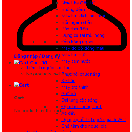
Nhiệt kế điện tử
Buồng đệm
Máy hút dịch, hút mũi
Bồn ngâm chân
Bàn chải điện
Dụng cụ tai mũi họng
Đèn hồng ngoại
Máy đo độ đông máu
Máy hút sữa
Đăng nhập / Đăng ký
Máy tăm nước
Cart
0
đ
Tiện ích người cao tuổi
No products in the cart.
Phục hồi chức năng
Xe Lăn
Máy trợ thính
Ghế bô
Cart
Đai lưng cột sống
Đệm hơi chống loét
No products in the cart.
Xe đẩy
Dụng cụ hỗ trợ người già đi WC
Ghế tắm cho người già