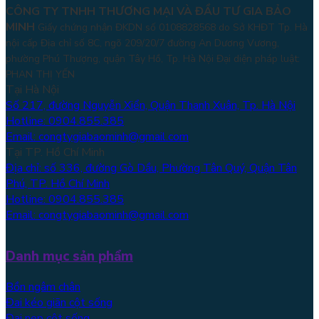
CÔNG TY TNHH THƯƠNG MẠI VÀ ĐẦU TƯ GIA BẢO
MINH
Giấy chứng nhận ĐKDN số 0108828568 do Sở KHĐT Tp. Hà
nội cấp Địa chỉ số 8C, ngõ 209/20/7 đường An Dương Vương,
phường Phú Thượng, quận Tây Hồ, Tp. Hà Nội
Đại diện pháp luật:
PHAN THỊ YẾN
Tại Hà Nội
Số 217, đường Nguyễn Xiển, Quận Thanh Xuân, Tp. Hà Nội
Hotline: 0904.855.385
Email: congtygiabaominh@gmail.com
Tại TP. Hồ Chí Minh
Địa chỉ: số 336, đường Gò Dầu, Phường Tân Quý, Quận Tân
Phú, TP. Hồ Chí Minh
Hotline: 0904.855.385
Email: congtygiabaominh@gmail.com
Danh mục sản phẩm
Bồn ngâm chân
Đai kéo giãn cột sống
Đai nẹp cột sống