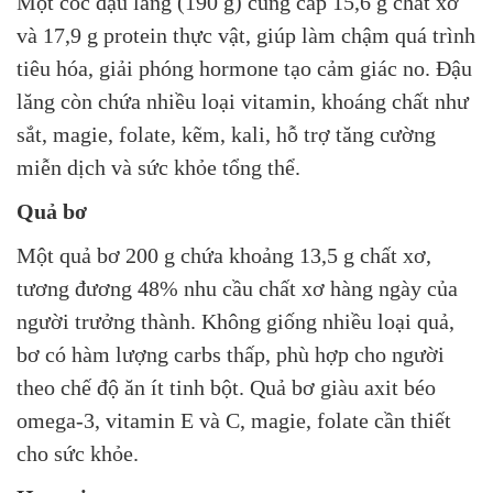
Một cốc đậu lăng (190 g) cung cấp 15,6 g chất xơ
và 17,9 g protein thực vật, giúp làm chậm quá trình
tiêu hóa, giải phóng hormone tạo cảm giác no. Đậu
lăng còn chứa nhiều loại vitamin, khoáng chất như
sắt, magie, folate, kẽm, kali, hỗ trợ tăng cường
miễn dịch và sức khỏe tổng thể.
Quả bơ
Một quả bơ 200 g chứa khoảng 13,5 g chất xơ,
tương đương 48% nhu cầu chất xơ hàng ngày của
người trưởng thành. Không giống nhiều loại quả,
bơ có hàm lượng carbs thấp, phù hợp cho người
theo chế độ ăn ít tinh bột. Quả bơ giàu axit béo
omega-3, vitamin E và C, magie, folate cần thiết
cho sức khỏe.