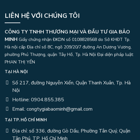
LIÊN HỆ VỚI CHÚNG TÔI
CÔNG TY TNHH THƯƠNG MẠI VÀ ĐẦU TƯ GIA BẢO
MINH
Giấy chứng nhận ĐKDN số 0108828568 do Sở KHĐT Tp.
Hà nội cấp Địa chỉ số 8C, ngõ 209/20/7 đường An Dương Vương,
phường Phú Thượng, quận Tây Hồ, Tp. Hà Nội
Đại diện pháp luật:
PHAN THỊ YẾN
TẠI HÀ NỘI
Số 217, đường Nguyễn Xiển, Quận Thanh Xuân, Tp. Hà
Nội
Hotline: 0904.855.385
Email: congtygiabaominh@gmail.com
TẠI TP. HỒ CHÍ MINH
Địa chỉ: số 336, đường Gò Dầu, Phường Tân Quý, Quận
Tân Phú, TP. Hồ Chí Minh