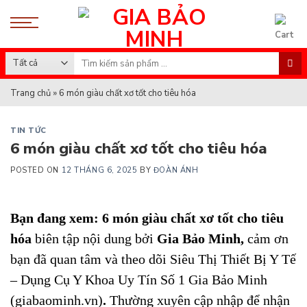
Skip
to
content
Search
for:
Trang chủ
»
6 món giàu chất xơ tốt cho tiêu hóa
TIN TỨC
6 món giàu chất xơ tốt cho tiêu hóa
POSTED ON
12 THÁNG 6, 2025
BY
ĐOÀN ÁNH
Bạn đang xem: 6 món giàu chất xơ tốt cho tiêu
hóa
biên tập nội dung bởi
Gia Bảo Minh
,
cảm ơn
bạn đã quan tâm và theo dõi
Siêu Thị Thiết Bị Y Tế
– Dụng Cụ Y Khoa Uy Tín Số 1 Gia Bảo Minh
(giabaominh.vn)
.
Thường xuyên cập nhập để nhận