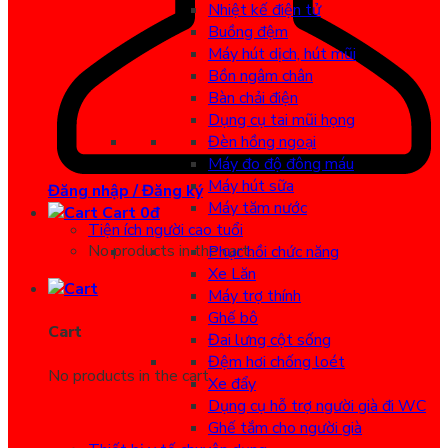
Nhiệt kế điện tử
Buồng đệm
Máy hút dịch, hút mũi
Bồn ngâm chân
Bàn chải điện
Dụng cụ tai mũi họng
Đèn hồng ngoại
Máy đo độ đông máu
Máy hút sữa
Đăng nhập / Đăng ký
Máy tăm nước
Cart
0
đ
Tiện ích người cao tuổi
No products in the cart.
Phục hồi chức năng
Xe Lăn
Máy trợ thính
Ghế bô
Cart
Đai lưng cột sống
Đệm hơi chống loét
No products in the cart.
Xe đẩy
Dụng cụ hỗ trợ người già đi WC
Ghế tắm cho người già