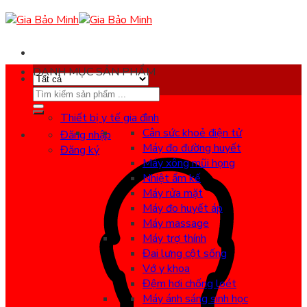
Skip
to
content
DANH MỤC SẢN PHẨM
Search
for:
Thiết bị y tế gia đình
Cân sức khoẻ điện tử
Đăng nhập
Máy đo đường huyết
Đăng ký
Máy xông mũi họng
Nhiệt ẩm kế
Máy rửa mặt
Máy đo huyết áp
Máy massage
Máy trợ thính
Đai lưng cột sống
Vớ y khoa
Đệm hơi chống loét
Máy ánh sáng sinh học