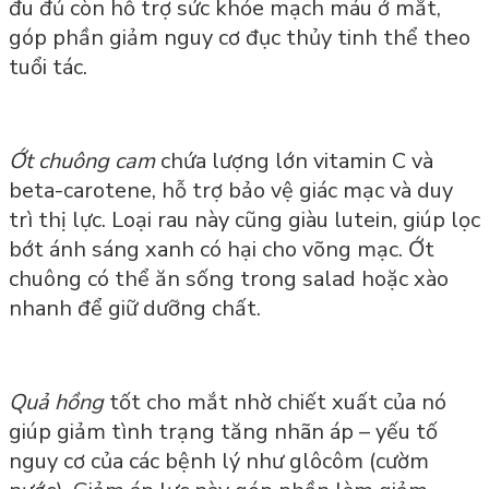
đu đủ còn hỗ trợ sức khỏe mạch máu ở mắt,
góp phần giảm nguy cơ đục thủy tinh thể theo
tuổi tác.
Ớt chuông cam
chứa lượng lớn vitamin C và
beta-carotene, hỗ trợ bảo vệ giác mạc và duy
trì thị lực. Loại rau này cũng giàu lutein, giúp lọc
bớt ánh sáng xanh có hại cho võng mạc. Ớt
chuông có thể ăn sống trong salad hoặc xào
nhanh để giữ dưỡng chất.
Quả hồng
tốt cho mắt nhờ chiết xuất của nó
giúp giảm tình trạng tăng nhãn áp – yếu tố
nguy cơ của các bệnh lý như glôcôm (cườm