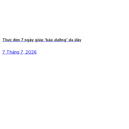
Thực đơn 7 ngày giúp ‘bảo dưỡng’ dạ dày
7 Tháng 7, 2026