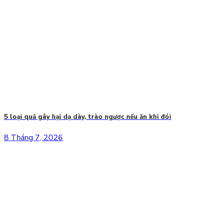
5 loại quả gây hại dạ dày, trào ngược nếu ăn khi đói
8 Tháng 7, 2026