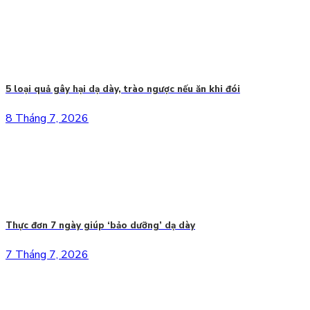
5 loại quả gây hại dạ dày, trào ngược nếu ăn khi đói
8 Tháng 7, 2026
Thực đơn 7 ngày giúp ‘bảo dưỡng’ dạ dày
7 Tháng 7, 2026