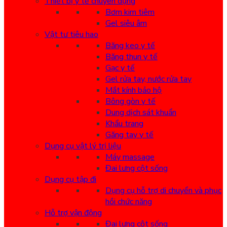
Thiết bị y tế chuyên dụng
Bơm kim tiêm
Gel siêu âm
Vật tư tiêu hao
Băng keo y tế
Băng thun y tế
Gạc y tế
Gel rửa tay, nước rửa tay
Mắt kính bảo hộ
Bông gòn y tế
Dung dịch sát khuẩn
Khẩu trang
Găng tay y tế
Dụng cụ vật lý trị liệu
Máy massage
Đai lưng cột sống
Dụng cụ tập đi
Dụng cụ hỗ trợ di chuyển và phục
hồi chức năng
Hỗ trợ vận động
Đai lưng cột sống