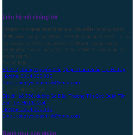
Liên hệ với chúng tôi
CÔNG TY TNHH THƯƠNG MẠI VÀ ĐẦU TƯ GIA BẢO
MINH
Giấy chứng nhận ĐKDN số 0108828568 do Sở KHĐT Tp. Hà
nội cấp Địa chỉ số 8C, ngõ 209/20/7 đường An Dương Vương,
phường Phú Thượng, quận Tây Hồ, Tp. Hà Nội
Đại diện pháp luật:
PHAN THỊ YẾN
Tại Hà Nội
Số 217, đường Nguyễn Xiển, Quận Thanh Xuân, Tp. Hà Nội
Hotline: 0904.855.385
Email: congtygiabaominh@gmail.com
Tại TP. Hồ Chí Minh
Địa chỉ: số 336, đường Gò Dầu, Phường Tân Quý, Quận Tân
Phú, TP. Hồ Chí Minh
Hotline: 0904.855.385
Email: congtygiabaominh@gmail.com
Danh mục sản phẩm