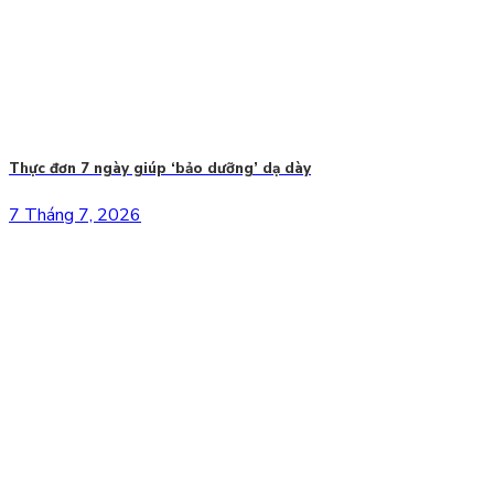
Thực đơn 7 ngày giúp ‘bảo dưỡng’ dạ dày
7 Tháng 7, 2026