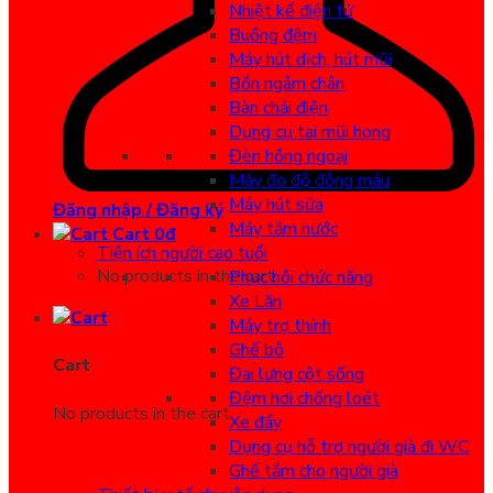
Nhiệt kế điện tử
Buồng đệm
Máy hút dịch, hút mũi
Bồn ngâm chân
Bàn chải điện
Dụng cụ tai mũi họng
Đèn hồng ngoại
Máy đo độ đông máu
Máy hút sữa
Đăng nhập / Đăng ký
Máy tăm nước
Cart
0
đ
Tiện ích người cao tuổi
No products in the cart.
Phục hồi chức năng
Xe Lăn
Máy trợ thính
Ghế bô
Cart
Đai lưng cột sống
Đệm hơi chống loét
No products in the cart.
Xe đẩy
Dụng cụ hỗ trợ người già đi WC
Ghế tắm cho người già