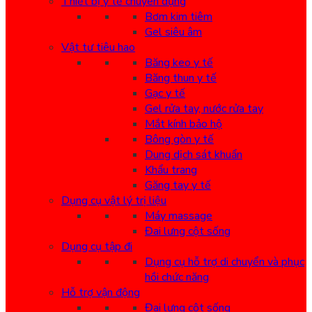
Thiết bị y tế chuyên dụng
Bơm kim tiêm
Gel siêu âm
Vật tư tiêu hao
Băng keo y tế
Băng thun y tế
Gạc y tế
Gel rửa tay, nước rửa tay
Mắt kính bảo hộ
Bông gòn y tế
Dung dịch sát khuẩn
Khẩu trang
Găng tay y tế
Dụng cụ vật lý trị liệu
Máy massage
Đai lưng cột sống
Dụng cụ tập đi
Dụng cụ hỗ trợ di chuyển và phục
hồi chức năng
Hỗ trợ vận động
Đai lưng cột sống