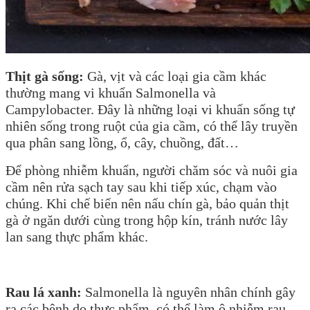
Thịt gà sống:
Gà, vịt và các loại gia cầm khác
thường mang vi khuẩn Salmonella và
Campylobacter. Đây là những loại vi khuẩn sống tự
nhiên sống trong ruột của gia cầm, có thể lây truyền
qua phân sang lồng, ổ, cây, chuồng, đất…
Để phòng nhiễm khuẩn, người chăm sóc và nuôi gia
cầm nên rửa sạch tay sau khi tiếp xúc, chạm vào
chúng. Khi chế biến nên nấu chín gà, bảo quản thịt
gà ở ngăn dưới cùng trong hộp kín, tránh nước lây
lan sang thực phẩm khác.
Rau lá xanh:
Salmonella là nguyên nhân chính gây
ra các bệnh do thực phẩm, có thể làm ô nhiễm rau