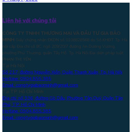
Liên hệ với chúng tôi
CÔNG TY TNHH THƯƠNG MẠI VÀ ĐẦU TƯ GIA BẢO
MINH
Giấy chứng nhận ĐKDN số 0108828568 do Sở KHĐT Tp. Hà
nội cấp Địa chỉ số 8C, ngõ 209/20/7 đường An Dương Vương,
phường Phú Thượng, quận Tây Hồ, Tp. Hà Nội
Đại diện pháp luật:
PHAN THỊ YẾN
Tại Hà Nội
Số 217, đường Nguyễn Xiển, Quận Thanh Xuân, Tp. Hà Nội
Hotline: 0904.855.385
Email: congtygiabaominh@gmail.com
Tại TP. Hồ Chí Minh
Địa chỉ: số 336, đường Gò Dầu, Phường Tân Quý, Quận Tân
Phú, TP. Hồ Chí Minh
Hotline: 0904.855.385
Email: congtygiabaominh@gmail.com