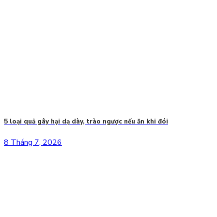
5 loại quả gây hại dạ dày, trào ngược nếu ăn khi đói
8 Tháng 7, 2026