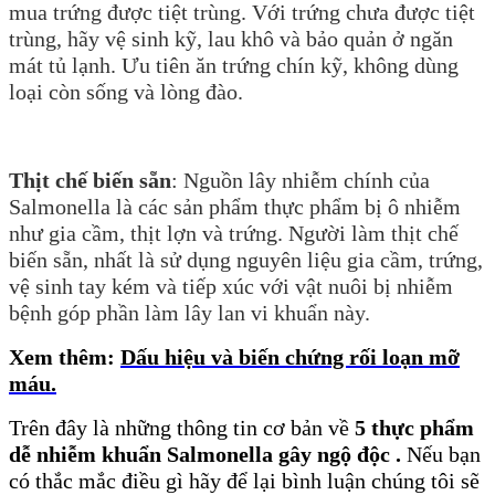
mua trứng được tiệt trùng. Với trứng chưa được tiệt
trùng, hãy vệ sinh kỹ, lau khô và bảo quản ở ngăn
mát tủ lạnh. Ưu tiên ăn trứng chín kỹ, không dùng
loại còn sống và lòng đào.
Thịt chế biến sẵn
: Nguồn lây nhiễm chính của
Salmonella là các sản phẩm thực phẩm bị ô nhiễm
như gia cầm, thịt lợn và trứng. Người làm thịt chế
biến sẵn, nhất là sử dụng nguyên liệu gia cầm, trứng,
vệ sinh tay kém và tiếp xúc với vật nuôi bị nhiễm
bệnh góp phần làm lây lan vi khuẩn này.
Xem thêm:
Dấu hiệu và biến chứng rối loạn mỡ
máu
.
Trên
đây là những thông tin cơ bản về
5 thực phẩm
dễ nhiễm khuẩn Salmonella gây ngộ độc
.
Nếu bạn
có thắc mắc điều gì hãy để lại bình luận chúng tôi sẽ