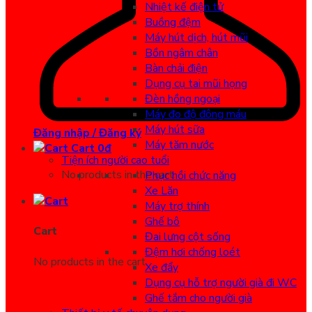
Nhiệt kế điện tử
Buồng đệm
Máy hút dịch, hút mũi
Bồn ngâm chân
Bàn chải điện
Dụng cụ tai mũi họng
Đèn hồng ngoại
Máy đo độ đông máu
Máy hút sữa
Đăng nhập / Đăng ký
Máy tăm nước
Cart
0
đ
Tiện ích người cao tuổi
No products in the cart.
Phục hồi chức năng
Xe Lăn
Máy trợ thính
Ghế bô
Cart
Đai lưng cột sống
Đệm hơi chống loét
No products in the cart.
Xe đẩy
Dụng cụ hỗ trợ người già đi WC
Ghế tắm cho người già