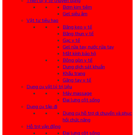
Thiết bị y tế chuyên dụng
Bơm kim tiêm
Gel siêu âm
Vật tư tiêu hao
Băng keo y tế
Băng thun y tế
Gạc y tế
Gel rửa tay, nước rửa tay
Mắt kính bảo hộ
Bông gòn y tế
Dung dịch sát khuẩn
Khẩu trang
Găng tay y tế
Dụng cụ vật lý trị liệu
Máy massage
Đai lưng cột sống
Dụng cụ tập đi
Dụng cụ hỗ trợ di chuyển và phục
hồi chức năng
Hỗ trợ vận động
Đai lưng cột sống