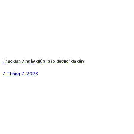
Thực đơn 7 ngày giúp ‘bảo dưỡng’ dạ dày
7 Tháng 7, 2026