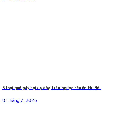
5 loại quả gây hại dạ dày, trào ngược nếu ăn khi đói
8 Tháng 7, 2026