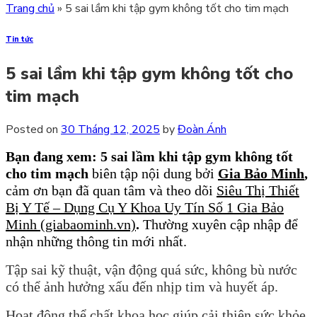
Trang chủ
»
5 sai lầm khi tập gym không tốt cho tim mạch
Tin tức
5 sai lầm khi tập gym không tốt cho
tim mạch
Posted on
30 Tháng 12, 2025
by
Đoàn Ánh
Bạn đang xem: 5 sai lầm khi tập gym không tốt
cho tim mạch
biên tập nội dung bởi
Gia Bảo Minh
,
cảm ơn bạn đã quan tâm và theo dõi
Siêu Thị Thiết
Bị Y Tế – Dụng Cụ Y Khoa Uy Tín Số 1 Gia Bảo
Minh (giabaominh.vn)
.
Thường xuyên cập nhập để
nhận những thông tin mới nhất.
Tập sai kỹ thuật, vận động quá sức, không bù nước
có thể ảnh hưởng xấu đến nhịp tim và huyết áp.
Hoạt động thể chất khoa học giúp cải thiện sức khỏe