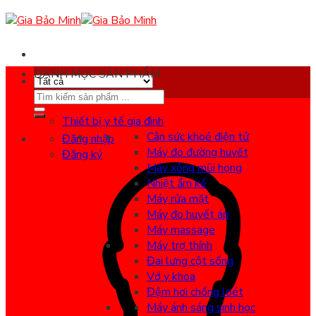
Skip
to
content
DANH MỤC SẢN PHẨM
Search
for:
Thiết bị y tế gia đình
Cân sức khoẻ điện tử
Đăng nhập
Máy đo đường huyết
Đăng ký
Máy xông mũi họng
Nhiệt ẩm kế
Máy rửa mặt
Máy đo huyết áp
Máy massage
Máy trợ thính
Đai lưng cột sống
Vớ y khoa
Đệm hơi chống loét
Máy ánh sáng sinh học