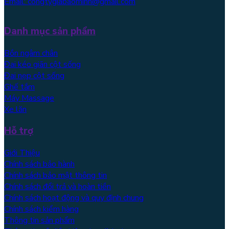
Email: congtygiabaominh@gmail.com
Danh mục sản phẩm
Bồn ngâm chân
Đai kéo giãn cột sống
Đai nẹp cột sống
Ghế tắm
Máy Massage
Xe lăn
Hỗ trợ
Giới Thiệu
Chính sách bảo hành
Chính sách bảo mật thông tin
Chính sách đổi trả và hoàn tiền
Chính sách hoạt động và quy định chung
Chính sách kiểm hàng
Thông tin sản phẩm