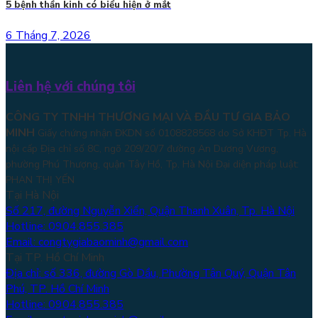
5 bệnh thần kinh có biểu hiện ở mắt
6 Tháng 7, 2026
Liên hệ với chúng tôi
CÔNG TY TNHH THƯƠNG MẠI VÀ ĐẦU TƯ GIA BẢO
MINH
Giấy chứng nhận ĐKDN số 0108828568 do Sở KHĐT Tp. Hà
nội cấp Địa chỉ số 8C, ngõ 209/20/7 đường An Dương Vương,
phường Phú Thượng, quận Tây Hồ, Tp. Hà Nội
Đại diện pháp luật:
PHAN THỊ YẾN
Tại Hà Nội
Số 217, đường Nguyễn Xiển, Quận Thanh Xuân, Tp. Hà Nội
Hotline: 0904.855.385
Email: congtygiabaominh@gmail.com
Tại TP. Hồ Chí Minh
Địa chỉ: số 336, đường Gò Dầu, Phường Tân Quý, Quận Tân
Phú, TP. Hồ Chí Minh
Hotline: 0904.855.385