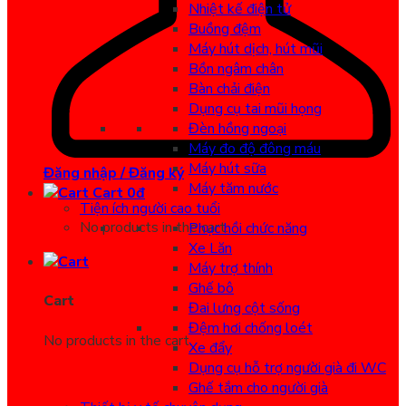
Nhiệt kế điện tử
Buồng đệm
Máy hút dịch, hút mũi
Bồn ngâm chân
Bàn chải điện
Dụng cụ tai mũi họng
Đèn hồng ngoại
Máy đo độ đông máu
Máy hút sữa
Đăng nhập / Đăng ký
Máy tăm nước
Cart
0
đ
Tiện ích người cao tuổi
No products in the cart.
Phục hồi chức năng
Xe Lăn
Máy trợ thính
Ghế bô
Cart
Đai lưng cột sống
Đệm hơi chống loét
No products in the cart.
Xe đẩy
Dụng cụ hỗ trợ người già đi WC
Ghế tắm cho người già