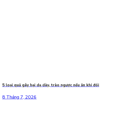
5 loại quả gây hại dạ dày, trào ngược nếu ăn khi đói
8 Tháng 7, 2026