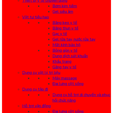
Thiết bị y tế chuyên dụng
Bơm kim tiêm
Gel siêu âm
Vật tư tiêu hao
Băng keo y tế
Băng thun y tế
Gạc y tế
Gel rửa tay, nước rửa tay
Mắt kính bảo hộ
Bông gòn y tế
Dung dịch sát khuẩn
Khẩu trang
Găng tay y tế
Dụng cụ vật lý trị liệu
Máy massage
Đai lưng cột sống
Dụng cụ tập đi
Dụng cụ hỗ trợ di chuyển và phục
hồi chức năng
Hỗ trợ vận động
Đai lưng cột sống