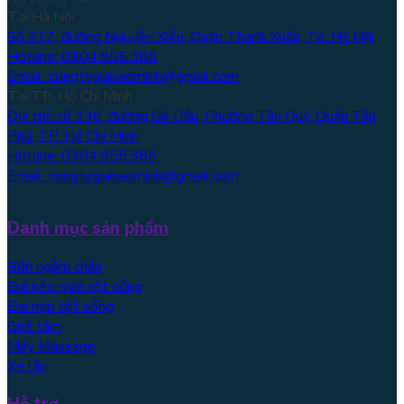
Tại Hà Nội
Số 217, đường Nguyễn Xiển, Quận Thanh Xuân, Tp. Hà Nội
Hotline: 0904.855.385
Email: congtygiabaominh@gmail.com
Tại TP. Hồ Chí Minh
Địa chỉ: số 336, đường Gò Dầu, Phường Tân Quý, Quận Tân
Phú, TP. Hồ Chí Minh
Hotline: 0904.855.385
Email: congtygiabaominh@gmail.com
Danh mục sản phẩm
Bồn ngâm chân
Đai kéo giãn cột sống
Đai nẹp cột sống
Ghế tắm
Máy Massage
Xe lăn