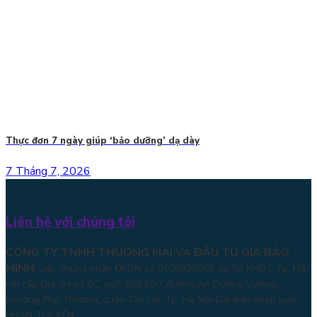
Thực đơn 7 ngày giúp ‘bảo dưỡng’ dạ dày
7 Tháng 7, 2026
Liên hệ với chúng tôi
CÔNG TY TNHH THƯƠNG MẠI VÀ ĐẦU TƯ GIA BẢO
MINH
Giấy chứng nhận ĐKDN số 0108828568 do Sở KHĐT Tp. Hà
nội cấp Địa chỉ số 8C, ngõ 209/20/7 đường An Dương Vương,
phường Phú Thượng, quận Tây Hồ, Tp. Hà Nội
Đại diện pháp luật:
PHAN THỊ YẾN