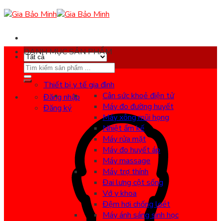
Skip
to
content
DANH MỤC SẢN PHẨM
Search
for:
Thiết bị y tế gia đình
Cân sức khoẻ điện tử
Đăng nhập
Máy đo đường huyết
Đăng ký
Máy xông mũi họng
Nhiệt ẩm kế
Máy rửa mặt
Máy đo huyết áp
Máy massage
Máy trợ thính
Đai lưng cột sống
Vớ y khoa
Đệm hơi chống loét
Máy ánh sáng sinh học