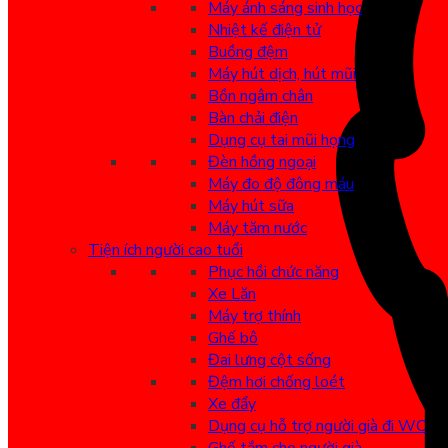
Máy ánh sáng sinh học
Nhiệt kế điện tử
Buồng đệm
Máy hút dịch, hút mũi
Bồn ngâm chân
Bàn chải điện
Dụng cụ tai mũi họng
Đèn hồng ngoại
Máy đo độ đông máu
Máy hút sữa
Máy tăm nước
Tiện ích người cao tuổi
Phục hồi chức năng
Xe Lăn
Máy trợ thính
Ghế bô
Đai lưng cột sống
Đệm hơi chống loét
Xe đẩy
Dụng cụ hỗ trợ người già đi WC