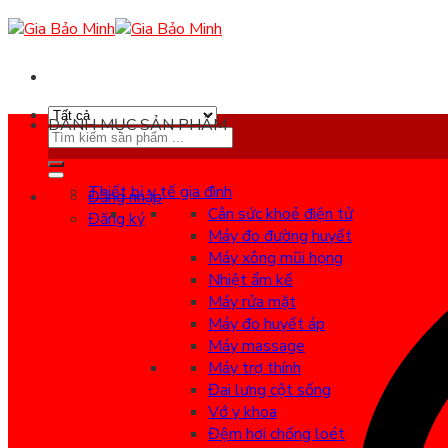
Skip
to
content
DANH MỤC SẢN PHẨM
Search
for:
Thiết bị y tế gia đình
Đăng nhập
Cân sức khoẻ điện tử
Đăng ký
Máy đo đường huyết
Máy xông mũi họng
Nhiệt ẩm kế
Máy rửa mặt
Máy đo huyết áp
Máy massage
Máy trợ thính
Đai lưng cột sống
Vớ y khoa
Đệm hơi chống loét