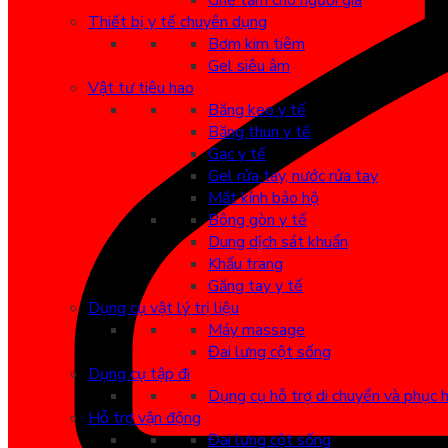
Ghế tắm cho người già
Thiết bị y tế chuyên dụng
Bơm kim tiêm
Gel siêu âm
Vật tư tiêu hao
Băng keo y tế
Băng thun y tế
Gạc y tế
Gel rửa tay, nước rửa tay
Mắt kính bảo hộ
Bông gòn y tế
Dung dịch sát khuẩn
Khẩu trang
Găng tay y tế
Dụng cụ vật lý trị liệu
Máy massage
Đai lưng cột sống
Dụng cụ tập đi
Dụng cụ hỗ trợ di chuyển và phục 
Hỗ trợ vận động
Đai lưng cột sống