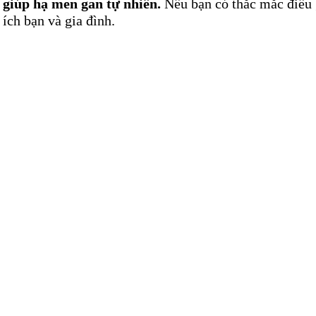
giúp hạ men gan tự nhiên.
Nếu bạn có thắc mắc điều g
 ích bạn và gia đình.