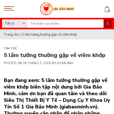
Skip
to
content
Search
for:
Trang chủ
»
5 lầm tưởng thường gặp về viêm khớp
TIN TỨC
5 lầm tưởng thường gặp về viêm khớp
POSTED ON
29 THÁNG 5, 2026
BY
ĐOÀN ÁNH
Bạn đang xem: 5 lầm tưởng thường gặp về
viêm khớp
biên tập nội dung bởi
Gia Bảo
Minh
,
cảm ơn bạn đã quan tâm và theo dõi
Siêu Thị Thiết Bị Y Tế – Dụng Cụ Y Khoa Uy
Tín Số 1 Gia Bảo Minh (giabaominh.vn)
.
Thường xuyên cập nhập để nhận những