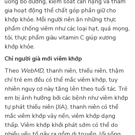
uống bổ dưỡng, kiểm soát cân nặng và tham
gia hoạt động thể chất góp phần giữ cho
khớp khỏe. Mỗi người nên ăn những thực
phẩm chống viêm như các loại hạt, quả mọng,
tỏi, thực phẩm giàu vitamin C giúp xương
khớp khỏe.
Chỉ người già mới viêm khớp
Theo
WebMD,
thanh niên, thiếu niên, thậm
chí trẻ em đều có thể mắc viêm khớp, tuy
nhiên nguy cơ này tăng lên theo tuổi tác. Trẻ
em bị ảnh hưởng bởi các bệnh như viêm khớp
tự phát thiếu niên (JIA), thanh niên có thể
mắc viêm khớp vảy nến, viêm khớp dạng
thấp. Viêm khớp khởi phát sớm có thể do
nhiều yếu tố gây ra gồm di truyền, lối sống,