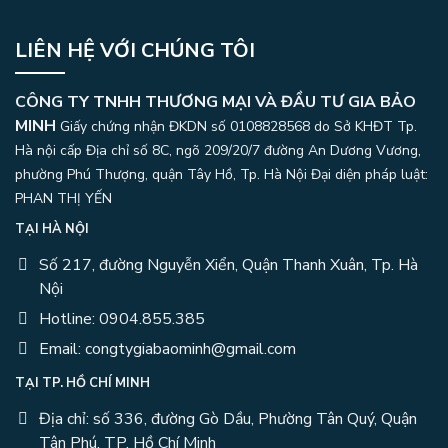
LIÊN HỆ VỚI CHÚNG TÔI
CÔNG TY TNHH THƯƠNG MẠI VÀ ĐẦU TƯ GIA BẢO
MINH
Giấy chứng nhận ĐKDN số 0108828568 do Sở KHĐT Tp.
Hà nội cấp Địa chỉ số 8C, ngõ 209/20/7 đường An Dương Vương,
phường Phú Thượng, quận Tây Hồ, Tp. Hà Nội
Đại diện pháp luật:
PHAN THỊ YẾN
TẠI HÀ NỘI
Số 217, đường Nguyễn Xiển, Quận Thanh Xuân, Tp. Hà
Nội
Hotline: 0904.855.385
Email: congtygiabaominh@gmail.com
TẠI TP. HỒ CHÍ MINH
Địa chỉ: số 336, đường Gò Dầu, Phường Tân Quý, Quận
Tân Phú, TP. Hồ Chí Minh