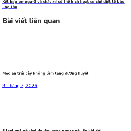
Kết hợp omega-3 và chất xơ có thể kích hoạt cơ chế diệt tế bào
ung thư
Bài viết liên quan
Mẹo ăn trái cây không làm tăng đường huyết
8 Tháng 7, 2026
5 loại quả gây hại dạ dày, trào ngược nếu ăn khi đói