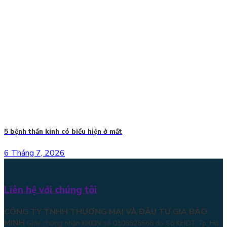
5 bệnh thần kinh có biểu hiện ở mắt
6 Tháng 7, 2026
Liên hệ với chúng tôi
CÔNG TY TNHH THƯƠNG MẠI VÀ ĐẦU TƯ GIA BẢO
MINH
Giấy chứng nhận ĐKDN số 0108828568 do Sở KHĐT Tp. Hà