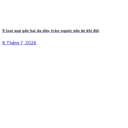
5 loại quả gây hại dạ dày, trào ngược nếu ăn khi đói
8 Tháng 7, 2026