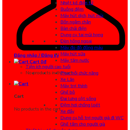
Nhiệt kế điện tử
Buồng đệm
Máy hút dịch, hút mũi
Bồn ngâm chân
Bàn chải điện
Dụng cụ tai mũi họng
Đèn hồng ngoại
Máy đo độ đông máu
Máy hút sữa
Đăng nhập / Đăng ký
Máy tăm nước
Cart
0
đ
Tiện ích người cao tuổi
No products in the cart.
Phục hồi chức năng
Xe Lăn
Máy trợ thính
Ghế bô
Cart
Đai lưng cột sống
Đệm hơi chống loét
No products in the cart.
Xe đẩy
Dụng cụ hỗ trợ người già đi WC
Ghế tắm cho người già