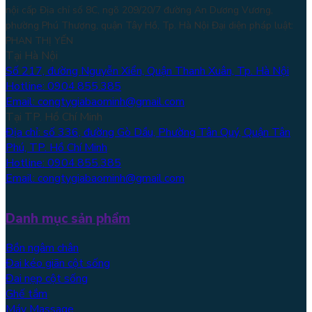
nội cấp Địa chỉ số 8C, ngõ 209/20/7 đường An Dương Vương,
phường Phú Thượng, quận Tây Hồ, Tp. Hà Nội
Đại diện pháp luật:
PHAN THỊ YẾN
Tại Hà Nội
Số 217, đường Nguyễn Xiển, Quận Thanh Xuân, Tp. Hà Nội
Hotline: 0904.855.385
Email: congtygiabaominh@gmail.com
Tại TP. Hồ Chí Minh
Địa chỉ: số 336, đường Gò Dầu, Phường Tân Quý, Quận Tân
Phú, TP. Hồ Chí Minh
Hotline: 0904.855.385
Email: congtygiabaominh@gmail.com
Danh mục sản phẩm
Bồn ngâm chân
Đai kéo giãn cột sống
Đai nẹp cột sống
Ghế tắm
Máy Massage