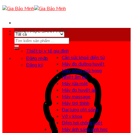
Skip
to
content
DANH MỤC SẢN PHẨM
Search
for:
Thiết bị y tế gia đình
Cân sức khoẻ điện tử
Đăng nhập
Máy đo đường huyết
Đăng ký
Máy xông mũi họng
Nhiệt ẩm kế
Máy rửa mặt
Máy đo huyết áp
Máy massage
Máy trợ thính
Đai lưng cột sống
Vớ y khoa
Đệm hơi chống loét
Máy ánh sáng sinh học