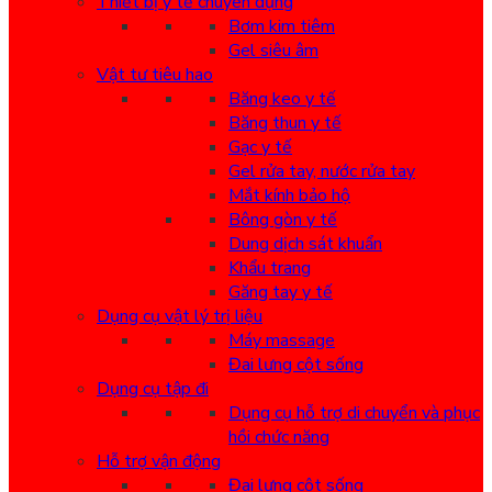
Thiết bị y tế chuyên dụng
Bơm kim tiêm
Gel siêu âm
Vật tư tiêu hao
Băng keo y tế
Băng thun y tế
Gạc y tế
Gel rửa tay, nước rửa tay
Mắt kính bảo hộ
Bông gòn y tế
Dung dịch sát khuẩn
Khẩu trang
Găng tay y tế
Dụng cụ vật lý trị liệu
Máy massage
Đai lưng cột sống
Dụng cụ tập đi
Dụng cụ hỗ trợ di chuyển và phục
hồi chức năng
Hỗ trợ vận động
Đai lưng cột sống