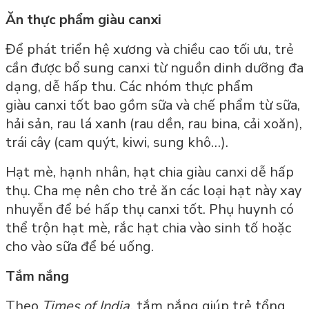
Ăn thực phẩm giàu canxi
Để phát triển hệ xương và chiều cao tối ưu, trẻ
cần được bổ sung canxi từ nguồn dinh dưỡng đa
dạng, dễ hấp thu. Các nhóm thực phẩm
giàu canxi tốt bao gồm sữa và chế phẩm từ sữa,
hải sản, rau lá xanh (rau dền, rau bina, cải xoăn),
trái cây (cam quýt, kiwi, sung khô…).
Hạt mè, hạnh nhân, hạt chia giàu canxi dễ hấp
thụ. Cha mẹ nên cho trẻ ăn các loại hạt này xay
nhuyễn để bé hấp thụ canxi tốt. Phụ huynh có
thể trộn hạt mè, rắc hạt chia vào sinh tố hoặc
cho vào sữa để bé uống.
Tắm nắng
Theo
Times of India,
tắm nắng giúp trẻ tổng