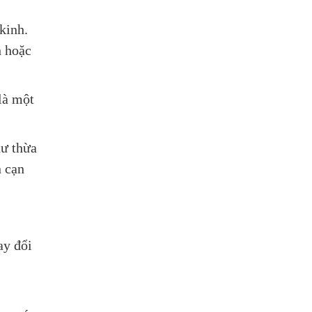
kinh.
h hoặc
là một
dư thừa
n cạn
ay đổi