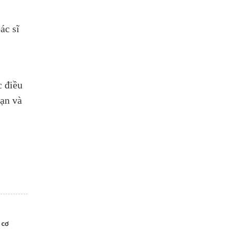
ác sĩ
c điều
bạn và
 cơ