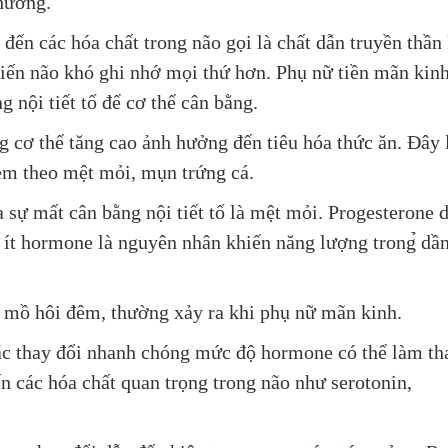
thường.
 đến các hóa chất trong não gọi là chất dẫn truyền thần 
iến não khó ghi nhớ mọi thứ hơn. Phụ nữ tiền mãn kin
g nội tiết tố để cơ thể cân bằng.
ng cơ thể tăng cao ảnh hưởng đến tiêu hóa thức ăn. Đây 
kèm theo mệt mỏi, mụn trứng cá.
a sự mất cân bằng nội tiết tố là mệt mỏi. Progesterone 
á ít hormone là nguyên nhân khiến năng lượng trong̉ dầ
̉ mồ hôi đêm, thường xảy ra khi phụ nữ mãn kinh.
ặc thay đổi nhanh chóng mức độ hormone có thể làm th
n các hóa chất quan trọng trong não như serotonin,