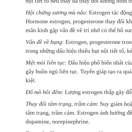
nội tiết tố nếu thấy da thay đổi không bình 
Hội chứng sương mù não
: Estrogen tác động
Hormone estrogen, progesterone thay đổi kh
mãn kinh gặp vấn đề về trí nhớ có thể bổ sun
Vấn đề về bụng
: Estrogen, progesterone tro
trong những dấu hiệu thiếu hụt nội tiết tố, 
Mệt mỏi liên tục
: Dấu hiệu phổ biến nhất củ
gây buồn ngủ liên tục. Tuyến giáp tạo ra qu
kiệt.
Đổ mồ hôi đêm
: Lượng estrogen thấp gây đổ
Thay đổi tâm trạng, trầm cảm
: Suy giảm ho
tâm trạng, trầm cảm. Estrogen ảnh hưởng đế
dopamine, norepinephrine.