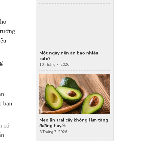
cho
trường
iệu
Một ngày nên ăn bao nhiêu
calo?
ng
10 Tháng 7, 2026
ăn
n bạn
Mẹo ăn trái cây không làm tăng
n có
đường huyết
8 Tháng 7, 2026
ãn