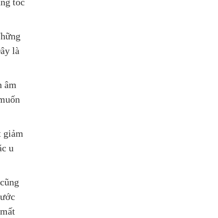
ụng tóc
Những
ây là
ch âm
 muốn
t giảm
ặc u
 cũng
nước
 mất