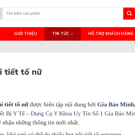
Search
for:
GIỚI THIỆU
TIN TỨC
HỖ TRỢ KHÁCH HÀNG
 tiết tố nữ
i tiết tố nữ
được biên tập nội dung bởi
Gia Bảo Minh
iết Bị Y Tế – Dụng Cụ Y Khoa Uy Tín Số 1 Gia Bảo Mi
 nhận những thông tin mới nhất.
 khó ngủ có thể do thiếu hụt nội tiết tố estrogen,