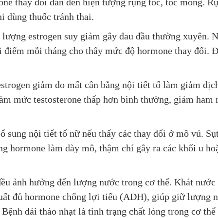
one thay đổi dẫn đến hiện tượng rụng tóc, tóc mỏng. R
i dùng thuốc tránh thai.
, lượng estrogen suy giảm gây đau đầu thường xuyên. 
i điểm mỗi tháng cho thấy mức độ hormone thay đổi. Đ
estrogen giảm do mất cân bằng nội tiết tố làm giảm dị
òn làm mức testosterone thấp hơn bình thường, giảm ham
ổ sung nội tiết tố nữ nếu thấy các thay đổi ở mô vú. Sụ
ng hormone làm dày mô, thậm chí gây ra các khối u ho
đều ảnh hưởng đến lượng nước trong cơ thể. Khát nước
xuất đủ hormone chống lợi tiểu (ADH), giúp giữ lượng 
 Bệnh đái tháo nhạt là tình trạng chất lỏng trong cơ thể