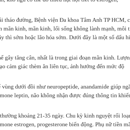
Đái tháo đường, Bệnh viện Đa khoa Tâm Anh TP HCM, 
 tiền mãn kinh, mãn kinh, lối sống không lành mạnh, môi 
dậy thì sớm hoặc lão hóa sớm. Dưới đây là một số dấu h
thể gây tăng cân, nhất là trong giai đoạn mãn kinh. Lượ
 tạo cảm giác thèm ăn liên tục, ảnh hưởng đến mức độ
ể vùng dưới đồi như neuropeptide, anandamide giúp ng
ormone leptin, não không nhận được đúng thông tin khiế
 thường khoảng 21-35 ngày. Chu kỳ kinh nguyệt rối loạ
rmone estrogen, progesterone biến động. Phụ nữ tiền m