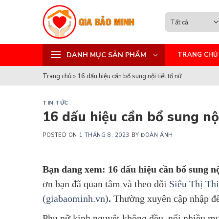
Skip
to
content
DANH MỤC SẢN PHẨM
TRANG CHỦ
Trang chủ
»
16 dấu hiệu cần bổ sung nội tiết tố nữ
TIN TỨC
16 dấu hiệu cần bổ sung nội
POSTED ON
1 THÁNG 8, 2023
BY
ĐOÀN ÁNH
Bạn đang xem: 16 dấu hiệu cần bổ sung nộ
ơn bạn đã quan tâm và theo dõi
Siêu Thị Th
(giabaominh.vn)
.
Thường xuyên cập nhập để
Phụ nữ kinh nguyệt không đều, nổi nhiều mụn,