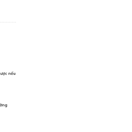
?
gược nếu
ường