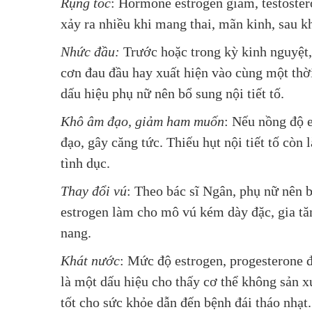
Rụng tóc
: Hormone estrogen giảm, testoster
xảy ra nhiều khi mang thai, mãn kinh, sau kh
Nhức đầu:
Trước hoặc trong kỳ kinh nguyệt
cơn đau đầu hay xuất hiện vào cùng một thờ
dấu hiệu phụ nữ nên bổ sung nội tiết tố.
Khô âm đạo, giảm ham muốn
: Nếu nồng độ 
đạo, gây căng tức. Thiếu hụt nội tiết tố c
tình dục.
Thay đổi vú
: Theo bác sĩ Ngân, phụ nữ nên b
estrogen làm cho mô vú kém dày đặc, gia tă
nang.
Khát nước
: Mức độ estrogen, progesterone 
là một dấu hiệu cho thấy cơ thể không sản 
tốt cho sức khỏe dẫn đến bệnh đái tháo nhạt.