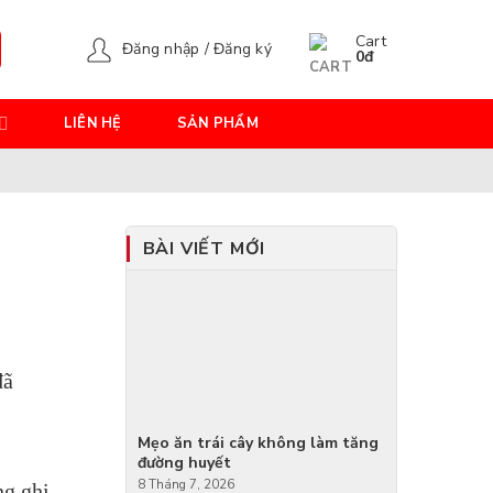
Cart
Đăng nhập / Đăng ký
0
đ
LIÊN HỆ
SẢN PHẨM
BÀI VIẾT MỚI
đã
Mẹo ăn trái cây không làm tăng
đường huyết
8 Tháng 7, 2026
ng ghi