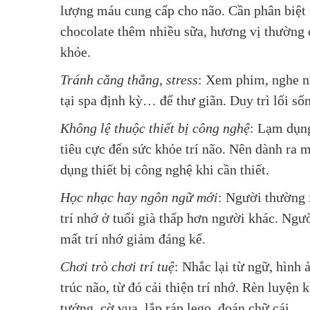
lượng máu cung cấp cho não. Cần phân biệt 
chocolate thêm nhiều sữa, hương vị thường 
khỏe.
Tránh căng thẳng, stress
: Xem phim, nghe nh
tại spa định kỳ… để thư giãn. Duy trì lối sốn
Không lệ thuộc thiết bị công nghệ
: Lạm dụng
tiêu cực đến sức khỏe trí não. Nên dành ra 
dụng thiết bị công nghệ khi cần thiết.
Học nhạc hay ngôn ngữ mới
: Người thường 
trí nhớ ở tuổi già thấp hơn người khác. Ngư
mất trí nhớ giảm đáng kể.
Chơi trò chơi trí tuệ
: Nhắc lại từ ngữ, hình 
trúc não, từ đó cải thiện trí nhớ. Rèn luyệ
tướng, cờ vua, lắp ráp lego, đoán chữ cái.