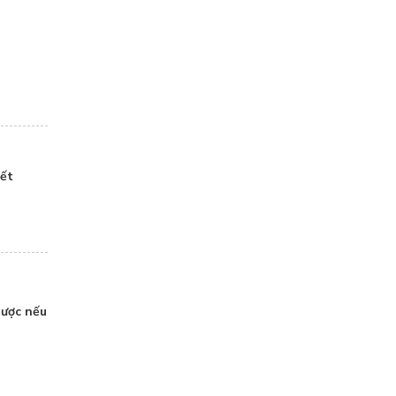
iết
gược nếu