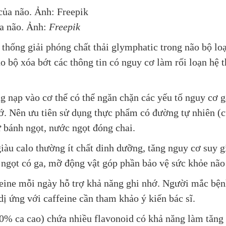
a não. Ảnh:
Freepik
 thống giải phóng chất thải glymphatic trong não bộ lo
o bộ xóa bớt các thông tin có nguy cơ làm rối loạn hệ 
g nạp vào cơ thể có thể ngăn chặn các yếu tố nguy cơ g
hớ. Nên ưu tiên sử dụng thực phẩm có đường tự nhiên (c
ư bánh ngọt, nước ngọt đóng chai.
iàu calo thường ít chất dinh dưỡng, tăng nguy cơ suy g
ngọt có ga, mỡ động vật góp phần bảo vệ sức khỏe não
feine mỗi ngày hỗ trợ khả năng ghi nhớ. Người mắc bện
dị ứng với caffeine cần tham khảo ý kiến bác sĩ.
90% ca cao) chứa nhiều flavonoid có khả năng làm tăng