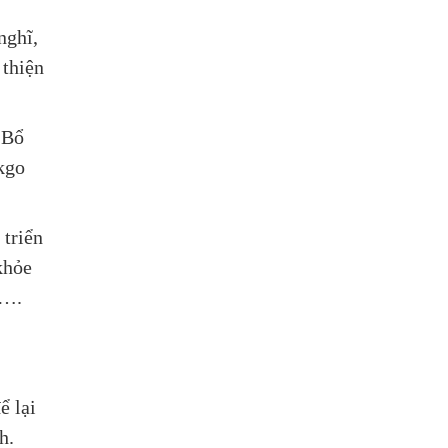
nghĩ,
 thiện
 Bổ
nkgo
 triển
khỏe
ớ….
ể lại
h.