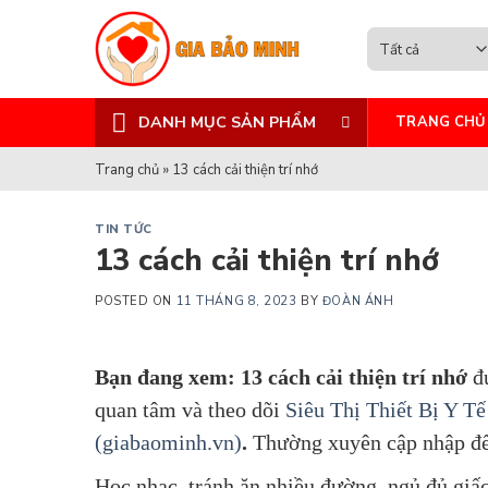
Skip
to
content
DANH MỤC SẢN PHẨM
TRANG CHỦ
Trang chủ
»
13 cách cải thiện trí nhớ
TIN TỨC
13 cách cải thiện trí nhớ
POSTED ON
11 THÁNG 8, 2023
BY
ĐOÀN ÁNH
Bạn đang xem: 13 cách cải thiện trí nhớ
đ
quan tâm và theo dõi
Siêu Thị Thiết Bị Y T
(giabaominh.vn)
.
Thường xuyên cập nhập để
Học nhạc, tránh ăn nhiều đường, ngủ đủ giấc