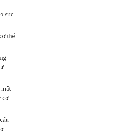
ho sức
cơ thể
ởng
sử
ơ mất
y cơ
 cấu
cờ