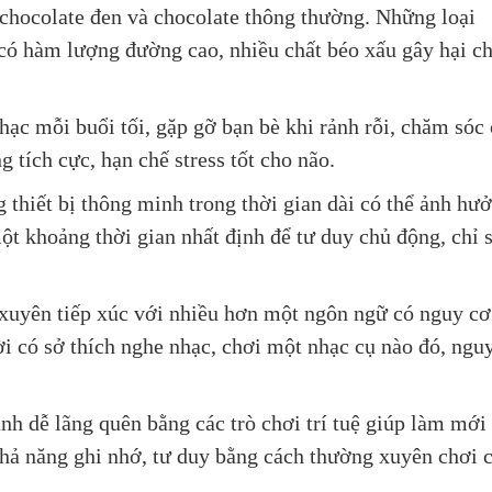
chocolate đen và chocolate thông thường. Những loại
có hàm lượng đường cao, nhiều chất béo xấu gây hại c
ạc mỗi buổi tối, gặp gỡ bạn bè khi rảnh rỗi, chăm sóc 
g tích cực, hạn chế stress tốt cho não.
 thiết bị thông minh trong thời gian dài có thể ảnh hư
một khoảng thời gian nhất định để tư duy chủ động, chỉ 
xuyên tiếp xúc với nhiều hơn một ngôn ngữ có nguy c
ời có sở thích nghe nhạc, chơi một nhạc cụ nào đó, ngu
ảnh dễ lãng quên bằng các trò chơi trí tuệ giúp làm mới
n khả năng ghi nhớ, tư duy bằng cách thường xuyên chơi 