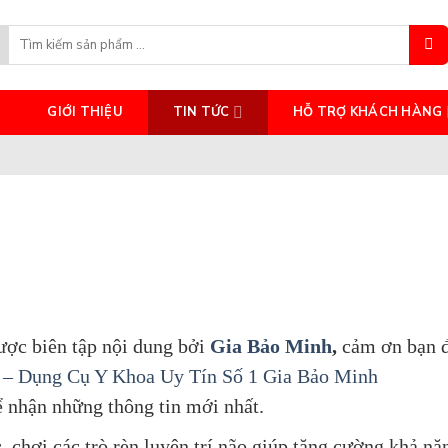
Search
for:
GIỚI THIỆU
TIN TỨC
HỖ TRỢ KHÁCH HÀNG
ược biên tập nội dung bởi
Gia Bảo Minh
,
cảm ơn bạn 
ế – Dụng Cụ Y Khoa Uy Tín Số 1 Gia Bảo Minh
 nhận những thông tin mới nhất.
, chơi các trò rèn luyện trí não giúp tăng cường khả nă