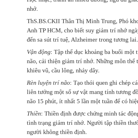
nhớ.
ThS.BS.CKII Thân Thị Minh Trung, Phó kho
Anh TP HCM, cho biết suy giảm trí nhớ ngày 
đến sa sút trí tuệ, Alzheimer trong tương lai
Vận động
: Tập thể dục khoảng ba buổi một t
não, cải thiện giảm trí nhớ. Những môn thể t
khiêu vũ, cầu lông, nhảy dây.
Rèn luyện trí não
: Tạo thói quen ghi chép c
liên tưởng một số sự vật mang tính tương đồ
não 15 phút, ít nhất 5 lần một tuần để có hiệ
Thiền
: Thiền định được chứng minh tác động
tình trạng giảm trí nhớ. Người tập thiền thư
người không thiền định.