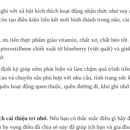
nghi với xã hội kích thích hoạt động nhận thức như suy 
còn tạo điều kiện liên kết mới hình thành trong não, cải
ưu tiên thực phẩm giàu vitamin, chất xơ, chất béo tốt.
pterostilbene chiết xuất từ blueberry (việt quất) và gi
ớ.
 định kỳ giúp sớm phát hiện và làm chậm quá trình tiến
cao và chuyên sâu phù hợp với nhu cầu, tình trạng sức 
quên hoạt động quen thuộc, quên đường đi, khó ghi nh
ch cải thiện trí nhớ
.
Nếu bạn có thắc mắc điều gì hãy đ
i hy vọng điều đã chia sẻ này đã giúp ích bạn và gia đìn