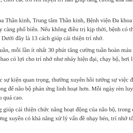
a Thần kinh, Trung tâm Thần kinh, Bệnh viện Đa kho
càng phổ biến. Nếu không điều trị kịp thời, bệnh có t
. Dưới đây là 13 cách giúp cải thiện trí nhớ.
uần, mỗi lần ít nhất 30 phút tăng cường tuần hoàn máu
hao có lợi cho trí nhớ như nhảy hiện đại, chạy bộ, bơi l
ác sự kiện quan trọng, thường xuyên hồi tưởng sự việc đ
ng để não bộ phản ứng linh hoạt hơn. Mỗi ngày rèn luy
u quả cao.
 giúp cải thiện chức năng hoạt động của não bộ, trong 
ờng xuyên có khả năng xử lý vấn đề nhạy bén, trí nhớ t