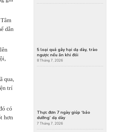
a Tâm
hể dẫn
 lên
5 loại quả gây hại dạ dày, trào
ngược nếu ăn khi đói
ội,
8 Tháng 7, 2026
ã qua,
ện trí
đó có
Thực đơn 7 ngày giúp ‘bảo
ốt hơn
dưỡng’ dạ dày
7 Tháng 7, 2026