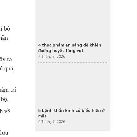
ại bỏ
thần
4 thực phẩm ăn sáng dễ khiến
đường huyết tăng vọt
7 Tháng 7, 2026
ây ra
ủ quả,
iảm trí
 bộ.
h về
5 bệnh thần kinh có biểu hiện ở
mắt
6 Tháng 7, 2026
 lưu