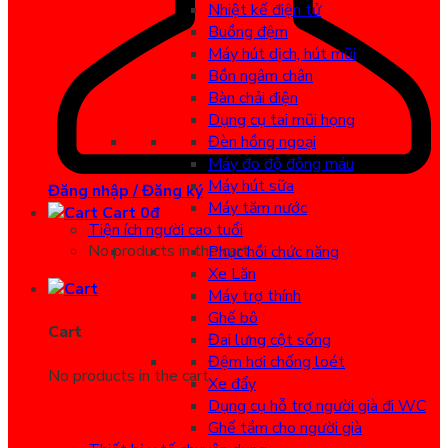
Nhiệt kế điện tử
Buồng đệm
Máy hút dịch, hút mũi
Bồn ngâm chân
Bàn chải điện
Dụng cụ tai mũi họng
Đèn hồng ngoại
Máy đo độ đông máu
Máy hút sữa
Đăng nhập / Đăng ký
Máy tăm nước
Cart
0
đ
Tiện ích người cao tuổi
No products in the cart.
Phục hồi chức năng
Xe Lăn
Máy trợ thính
Ghế bô
Cart
Đai lưng cột sống
Đệm hơi chống loét
No products in the cart.
Xe đẩy
Dụng cụ hỗ trợ người già đi WC
Ghế tắm cho người già