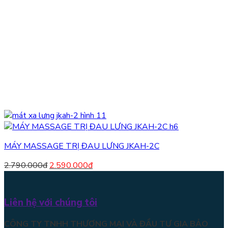
MÁY MASSAGE TRỊ ĐAU LƯNG JKAH-2C
2.790.000
đ
2.590.000
đ
Liên hệ với chúng tôi
CÔNG TY TNHH THƯƠNG MẠI VÀ ĐẦU TƯ GIA BẢO