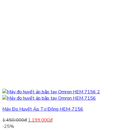
Máy Đo Huyết Áp Tự Động HEM-7156
1.450.000
đ
1.199.000
đ
-25%