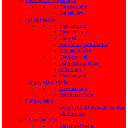
Thiết bị y tế chuyên dụng
Bơm kim tiêm
Gel siêu âm
Vật tư tiêu hao
Băng keo y tế
Băng thun y tế
Gạc y tế
Gel rửa tay, nước rửa tay
Mắt kính bảo hộ
Bông gòn y tế
Dung dịch sát khuẩn
Khẩu trang
Găng tay y tế
Dụng cụ vật lý trị liệu
Máy massage
Đai lưng cột sống
Dụng cụ tập đi
Dụng cụ hỗ trợ di chuyển và phục
hồi chức năng
Hỗ trợ vận động
Đai lưng cột sống