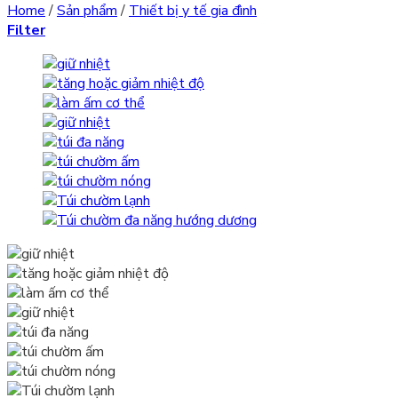
Home
/
Sản phẩm
/
Thiết bị y tế gia đình
Filter