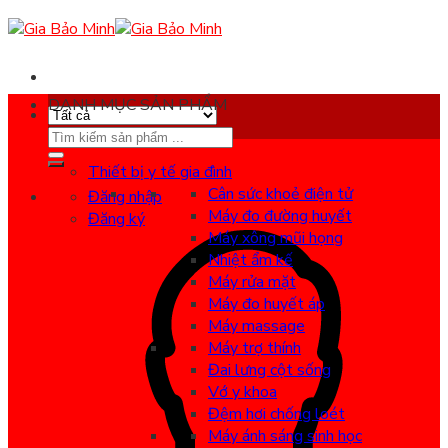
Skip
to
content
DANH MỤC SẢN PHẨM
Search
for:
Thiết bị y tế gia đình
Cân sức khoẻ điện tử
Đăng nhập
Máy đo đường huyết
Đăng ký
Máy xông mũi họng
Nhiệt ẩm kế
Máy rửa mặt
Máy đo huyết áp
Máy massage
Máy trợ thính
Đai lưng cột sống
Vớ y khoa
Đệm hơi chống loét
Máy ánh sáng sinh học