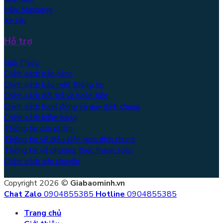
Máy Massage
Xe lăn
Hỗ trợ
Giới Thiệu
Chính sách bảo hành
Chính sách bảo mật thông tin
Chính sách đổi trả và hoàn tiền
Chính sách hoạt động và quy định chung
Chính sách kiểm hàng
Thông tin sản phẩm
Thông tin về điều kiện giao dịch chung
Thông tin về phương thức thanh toán
Chính sách vận chuyển
Copyright 2026 ©
Giabaominh.vn
Chat Zalo
0904855385
Hotline
0904855385
Trang chủ