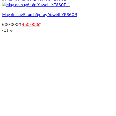
Máy đo huyết áp bắp tay Yuwell YE660B
600.000
đ
450.000
đ
-11%