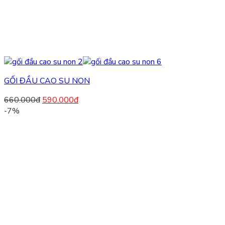
GỐI ĐẦU CAO SU NON
660.000
đ
590.000
đ
-7%