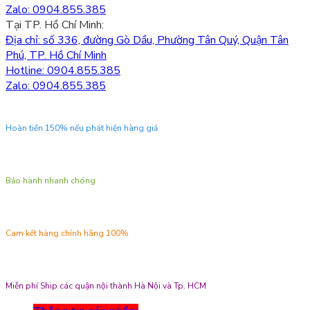
các
Zalo: 0904.855.385
kích
Tại TP. Hồ Chí Minh:
thước
Địa chỉ: số 336, đường Gò Dầu, Phường Tân Quý, Quận Tân
nhỏ
Phú, TP. Hồ Chí Minh
và
Hotline: 0904.855.385
lớn
Zalo: 0904.855.385
quantity
Hoàn tiền 150% nếu phát hiện hàng giả
Bảo hành nhanh chóng
Cam kết hàng chính hãng 100%
Miễn phí Ship các quận nội thành Hà Nội và Tp. HCM