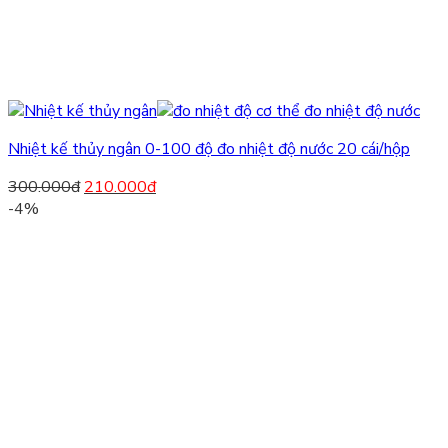
Nhiệt kế thủy ngân 0-100 độ đo nhiệt độ nước 20 cái/hộp
300.000
đ
210.000
đ
-4%