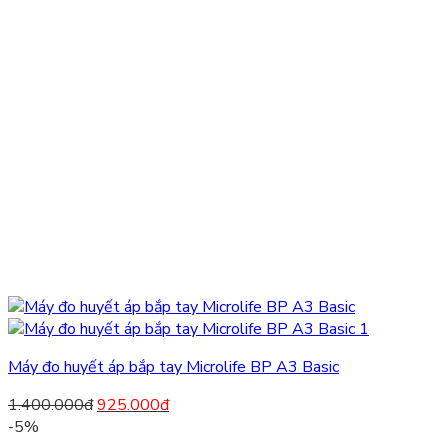
Máy đo huyết áp bắp tay Microlife BP A3 Basic
1.400.000
đ
925.000
đ
-5%