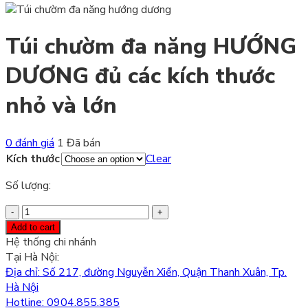
Túi chườm đa năng HƯỚNG
DƯƠNG đủ các kích thước
nhỏ và lớn
0 đánh giá
1 Đã bán
Kích thước
Clear
Số lượng:
Túi
chườm
Add to cart
đa
Hệ thống chi nhánh
năng
Tại Hà Nội:
HƯỚNG
Địa chỉ: Số 217, đường Nguyễn Xiển, Quận Thanh Xuân, Tp.
DƯƠNG
Hà Nội
đủ
Hotline: 0904.855.385