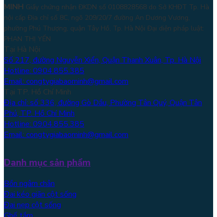
MINH
Giấy chứng nhận ĐKDN số 0108828568 do Sở KHĐT Tp. Hà
nội cấp Địa chỉ số 8C, ngõ 209/20/7 đường An Dương Vương,
phường Phú Thượng, quận Tây Hồ, Tp. Hà Nội
Đại diện pháp luật:
PHAN THỊ YẾN
Tại Hà Nội
Số 217, đường Nguyễn Xiển, Quận Thanh Xuân, Tp. Hà Nội
Hotline: 0904.855.385
Email: congtygiabaominh@gmail.com
Tại TP. Hồ Chí Minh
Địa chỉ: số 336, đường Gò Dầu, Phường Tân Quý, Quận Tân
Phú, TP. Hồ Chí Minh
Hotline: 0904.855.385
Email: congtygiabaominh@gmail.com
Danh mục sản phẩm
Bồn ngâm chân
Đai kéo giãn cột sống
Đai nẹp cột sống
Ghế tắm