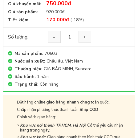
750.000đ
Giá khuyến mãi:
Giá sản phẩm:
920.000đ
170.000đ
Tiết kiệm:
(-18%)
Số lượng:
KHUNG HỖ TRỢ NGƯỜI GIÀ ĐI VỆ SINH 7050B quantity
Mã sản phẩm:
7050B
Nước sản xuất:
Châu âu, Việt Nam
Thương hiệu:
GIA BẢO MINH, Suncare
Bảo hành:
1 năm
Trạng thái:
Còn hàng
Đặt hàng online
giao hàng nhanh chng
toàn quốc .
Chấp nhận phương thức thanh toán
Ship COD
Chính sách giao hàng:
Khu vực nội thành TP.HCM, Hà Nội
: Có thể yêu cầu nhận
hàng trong ngày.
Khu vực khác
: Giao hàng nhanh theo hình thức COD qua