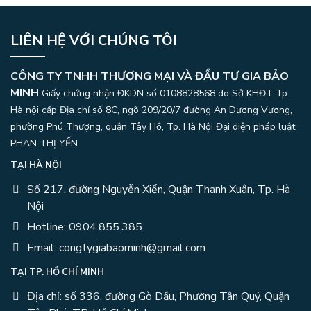
LIÊN HỆ VỚI CHÚNG TÔI
CÔNG TY TNHH THƯƠNG MẠI VÀ ĐẦU TƯ GIA BẢO
MINH
Giấy chứng nhận ĐKDN số 0108828568 do Sở KHĐT Tp.
Hà nội cấp Địa chỉ số 8C, ngõ 209/20/7 đường An Dương Vương,
phường Phú Thượng, quận Tây Hồ, Tp. Hà Nội
Đại diện pháp luật:
PHAN THỊ YẾN
TẠI HÀ NỘI
Số 217, đường Nguyễn Xiển, Quận Thanh Xuân, Tp. Hà
Nội
Hotline: 0904.855.385
Email: congtygiabaominh@gmail.com
TẠI TP. HỒ CHÍ MINH
Địa chỉ: số 336, đường Gò Dầu, Phường Tân Quý, Quận