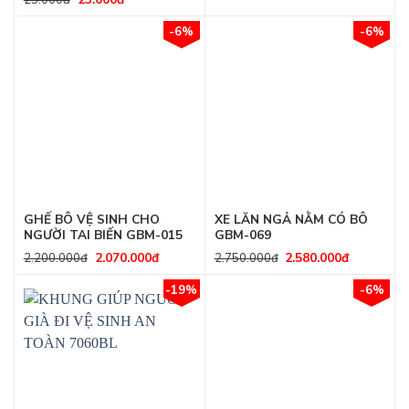
25.000
đ
-6%
-6%
GHẾ BÔ VỆ SINH CHO
XE LĂN NGẢ NẰM CÓ BÔ
NGƯỜI TAI BIẾN GBM-015
GBM-069
2.070.000
đ
2.580.000
đ
2.200.000
đ
2.750.000
đ
-19%
-6%