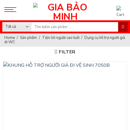
Skip
to
content
Search
for:
Home
/
Sản phẩm
/
Tiện ích người cao tuổi
/
Dụng cụ hỗ trợ người già
đi WC
FILTER