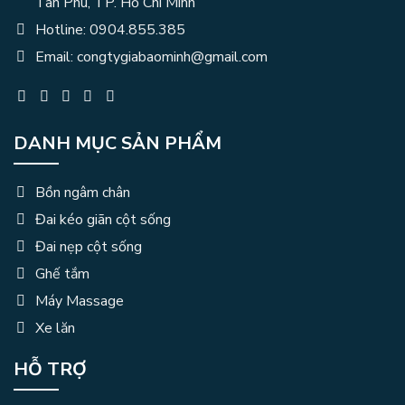
Tân Phú, TP. Hồ Chí Minh
Hotline: 0904.855.385
Email: congtygiabaominh@gmail.com
DANH MỤC SẢN PHẨM
Bồn ngâm chân
Đai kéo giãn cột sống
Đai nẹp cột sống
Ghế tắm
Máy Massage
Xe lăn
HỖ TRỢ