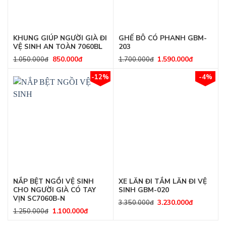
KHUNG GIÚP NGƯỜI GIÀ ĐI
GHẾ BÔ CÓ PHANH GBM-
VỆ SINH AN TOÀN 7060BL
203
850.000
đ
1.590.000
đ
1.050.000
đ
1.700.000
đ
-12%
-4%
NẮP BỆT NGỒI VỆ SINH
XE LĂN ĐI TẮM LĂN ĐI VỆ
CHO NGƯỜI GIÀ CÓ TAY
SINH GBM-020
VỊN SC7060B-N
3.230.000
đ
3.350.000
đ
1.100.000
đ
1.250.000
đ