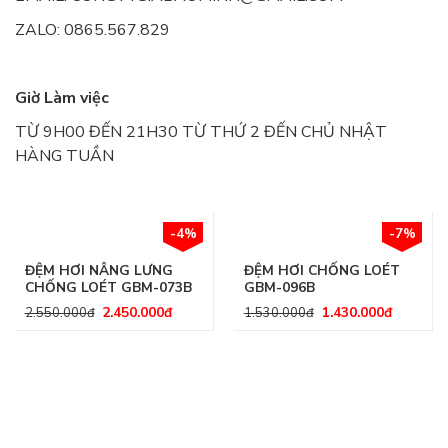
ZALO: 0865.567.829
Giờ Làm việc
TỪ 9H00 ĐẾN 21H30 TỪ THỨ 2 ĐẾN CHỦ NHẬT
HÀNG TUẦN
-4%
-7%
ĐỆM HƠI NÂNG LƯNG
ĐỆM HƠI CHỐNG LOÉT
CHỐNG LOÉT GBM-073B
GBM-096B
2.450.000
đ
1.430.000
đ
2.550.000
đ
1.530.000
đ