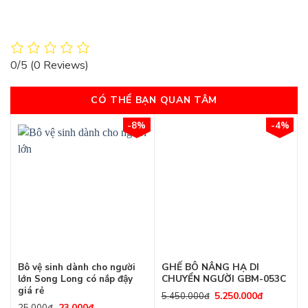
0/5
(0 Reviews)
CÓ THỂ BẠN QUAN TÂM
-8%
-4%
Bô vệ sinh dành cho người
GHẾ BÔ NÂNG HẠ DI
lớn Song Long có nắp đậy
CHUYỂN NGƯỜI GBM-053C
giá rẻ
5.250.000
đ
5.450.000
đ
23.000
đ