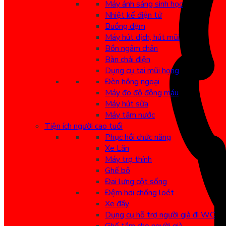
Máy ánh sáng sinh học
Nhiệt kế điện tử
Buồng đệm
Máy hút dịch, hút mũi
Bồn ngâm chân
Bàn chải điện
Dụng cụ tai mũi họng
Đèn hồng ngoại
Máy đo độ đông máu
Máy hút sữa
Máy tăm nước
Tiện ích người cao tuổi
Phục hồi chức năng
Xe Lăn
Máy trợ thính
Ghế bô
Đai lưng cột sống
Đệm hơi chống loét
Xe đẩy
Dụng cụ hỗ trợ người già đi WC