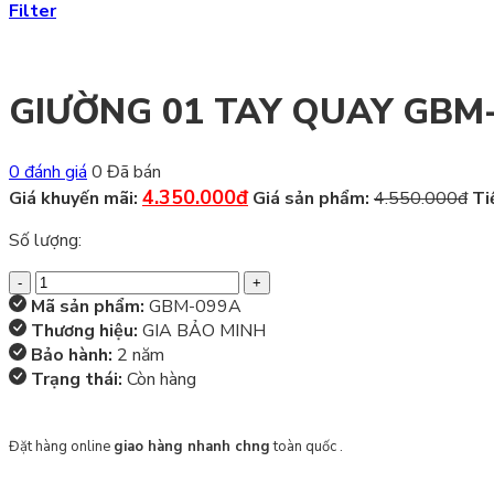
Filter
GIƯỜNG 01 TAY QUAY GBM
0 đánh giá
0 Đã bán
4.350.000đ
Giá khuyến mãi:
Giá sản phẩm:
4.550.000đ
Ti
Số lượng:
GIƯỜNG
01
Mã sản phẩm:
GBM-099A
TAY
Thương hiệu:
GIA BẢO MINH
QUAY
Bảo hành:
2 năm
GBM-
Trạng thái:
Còn hàng
099A
quantity
Đặt hàng online
giao hàng nhanh chng
toàn quốc .