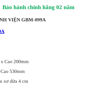
Bảo hành
c
hính
hãng 02 năm
NH VIỆN GBM-099A
9A
m x Cao 200mm
x Cao 530mm
m xơ dừa 4 cm