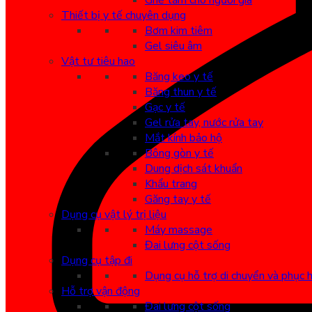
Ghế tắm cho người già
Thiết bị y tế chuyên dụng
Bơm kim tiêm
Gel siêu âm
Vật tư tiêu hao
Băng keo y tế
Băng thun y tế
Gạc y tế
Gel rửa tay, nước rửa tay
Mắt kính bảo hộ
Bông gòn y tế
Dung dịch sát khuẩn
Khẩu trang
Găng tay y tế
Dụng cụ vật lý trị liệu
Máy massage
Đai lưng cột sống
Dụng cụ tập đi
Dụng cụ hỗ trợ di chuyển và phục 
Hỗ trợ vận động
Đai lưng cột sống