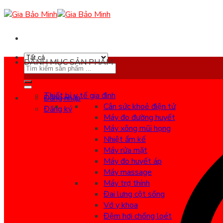
Skip
to
content
DANH MỤC SẢN PHẨM
Search
for:
Thiết bị y tế gia đình
Đăng nhập
Cân sức khoẻ điện tử
Đăng ký
Máy đo đường huyết
Máy xông mũi họng
Nhiệt ẩm kế
Máy rửa mặt
Máy đo huyết áp
Máy massage
Máy trợ thính
Đai lưng cột sống
Vớ y khoa
Đệm hơi chống loét