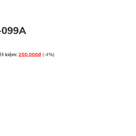
-099A
ết kiệm:
200.000đ
(-4%)