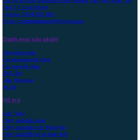
Địa chỉ: số 336, đường Gò Dầu, Phường Tân Quý, Quận Tân
Phú, TP. Hồ Chí Minh
Hotline: 0904.855.385
Email: congtygiabaominh@gmail.com
Danh mục sản phẩm
Bồn ngâm chân
Đai kéo giãn cột sống
Đai nẹp cột sống
Ghế tắm
Máy Massage
Xe lăn
Hỗ trợ
Giới Thiệu
Chính sách bảo hành
Chính sách bảo mật thông tin
Chính sách đổi trả và hoàn tiền