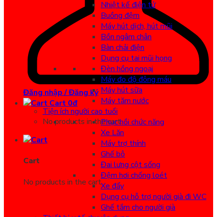
Nhiệt kế điện tử
Buồng đệm
Máy hút dịch, hút mũi
Bồn ngâm chân
Bàn chải điện
Dụng cụ tai mũi họng
Đèn hồng ngoại
Máy đo độ đông máu
Máy hút sữa
Đăng nhập / Đăng ký
Máy tăm nước
Cart
0
đ
Tiện ích người cao tuổi
No products in the cart.
Phục hồi chức năng
Xe Lăn
Máy trợ thính
Ghế bô
Cart
Đai lưng cột sống
Đệm hơi chống loét
No products in the cart.
Xe đẩy
Dụng cụ hỗ trợ người già đi WC
Ghế tắm cho người già