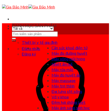
Skip
to
content
DANH MỤC SẢN PHẨM
Search
for:
Thiết bị y tế gia đình
Cân sức khoẻ điện tử
Đăng nhập
Máy đo đường huyết
Đăng ký
Máy xông mũi họng
Nhiệt ẩm kế
Máy rửa mặt
Máy đo huyết áp
Máy massage
Máy trợ thính
Đai lưng cột sống
Vớ y khoa
Đệm hơi chống loét
Máy ánh sáng sinh học