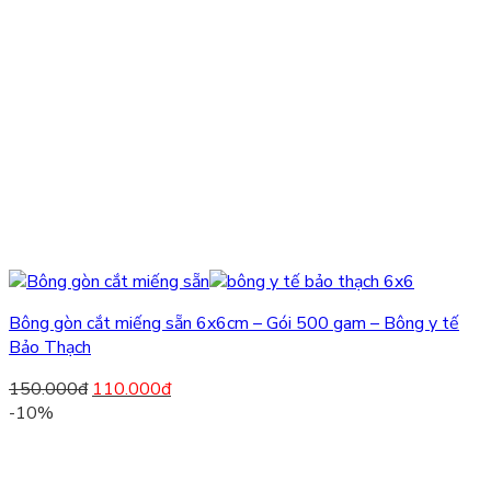
Bông gòn cắt miếng sẵn 6x6cm – Gói 500 gam – Bông y tế
Bảo Thạch
150.000
đ
110.000
đ
-10%