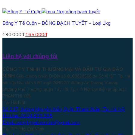
Bông Y Tế Cuộn – BÔNG BẠCH TUYẾT – Loại 1kg
190.000
đ
165.000
đ
Liên hệ với chúng tôi
CÔNG TY TNHH THƯƠNG MẠI VÀ ĐẦU TƯ GIA BẢO
MINH
Giấy chứng nhận ĐKDN số 0108828568 do Sở KHĐT Tp. Hà
nội cấp Địa chỉ số 8C, ngõ 209/20/7 đường An Dương Vương,
phường Phú Thượng, quận Tây Hồ, Tp. Hà Nội
Đại diện pháp luật:
PHAN THỊ YẾN
Tại Hà Nội
Số 217, đường Nguyễn Xiển, Quận Thanh Xuân, Tp. Hà Nội
Hotline: 0904.855.385
Email: congtygiabaominh@gmail.com
Tại TP. Hồ Chí Minh