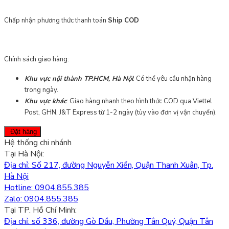
Thương
100
Chấp nhận phương thức thanh toán
Ship COD
gói/hộp
quantity
Chính sách giao hàng:
Khu vực nội thành TP.HCM, Hà Nội
: Có thể yêu cầu nhận hàng
trong ngày.
Khu vực khác
: Giao hàng nhanh theo hình thức COD qua Viettel
Post, GHN, J&T Express từ 1-2 ngày (tùy vào đơn vị vận chuyển).
Đặt hàng
Hệ thống chi nhánh
Tại Hà Nội:
Địa chỉ: Số 217, đường Nguyễn Xiển, Quận Thanh Xuân, Tp.
Hà Nội
Hotline: 0904.855.385
Zalo: 0904.855.385
Tại TP. Hồ Chí Minh:
Địa chỉ: số 336, đường Gò Dầu, Phường Tân Quý, Quận Tân