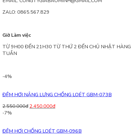
EMAIL: CONGTYGIABAOMINH@GMAIL.COM
ZALO: 0865.567.829
Giờ Làm việc
TỪ 9H00 ĐẾN 21H30 TỪ THỨ 2 ĐẾN CHỦ NHẬT HÀNG
TUẦN
-4%
ĐỆM HƠI NÂNG LƯNG CHỐNG LOÉT GBM-073B
2.550.000
đ
2.450.000
đ
-7%
ĐỆM HƠI CHỐNG LOÉT GBM-096B