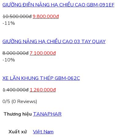
GIƯỜNG ĐIỆN NÂNG HẠ CHIỀU CAO GBM-091EF
10.500.000
đ
9.800.000
đ
-11%
GIƯỜNG NÂNG HẠ CHIỀU CAO 03 TAY QUAY
8.000.000
đ
7.100.000
đ
-10%
XE LĂN KHUNG THÉP GBM-062C
1.400.000
đ
1.260.000
đ
0/5
(0 Reviews)
Thương hiệu
TANAPHAR
Xuất xứ
Việt Nam