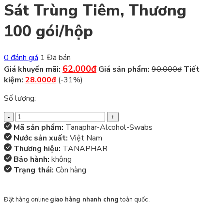
Sát Trùng Tiêm, Thương
100 gói/hộp
0 đánh giá
1 Đã bán
62.000đ
Giá khuyến mãi:
Giá sản phẩm:
90.000đ
Tiết
kiệm:
28.000đ
(-31%)
Số lượng:
Bông
Tẩm
Mã sản phẩm:
Tanaphar-Alcohol-Swabs
Cồn
Nước sản xuất:
Việt Nam
Khô
Thương hiệu:
TANAPHAR
Tanaphar
Bảo hành:
không
(Alcohol
Trạng thái:
Còn hàng
Swabs)
Sát
Đặt hàng online
giao hàng nhanh chng
toàn quốc .
Trùng
Tiêm,