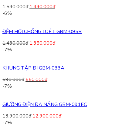
1.530.000
đ
1.430.000
đ
-6%
ĐỆM HƠI CHỐNG LOÉT GBM-095B
1.430.000
đ
1.350.000
đ
-7%
KHUNG TẬP ĐI GBM-033A
590.000
đ
550.000
đ
-7%
GIƯỜNG ĐIỆN ĐA NĂNG GBM-091EC
13.900.000
đ
12.900.000
đ
-7%