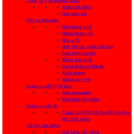
Thiết bị y tế chuyên dụng
Bơm kim tiêm
Gel siêu âm
Vật tư tiêu hao
Băng keo y tế
Băng thun y tế
Gạc y tế
Gel rửa tay, nước rửa tay
Mắt kính bảo hộ
Bông gòn y tế
Dung dịch sát khuẩn
Khẩu trang
Găng tay y tế
Dụng cụ vật lý trị liệu
Máy massage
Đai lưng cột sống
Dụng cụ tập đi
Dụng cụ hỗ trợ di chuyển và phục
hồi chức năng
Hỗ trợ vận động
Đai lưng cột sống