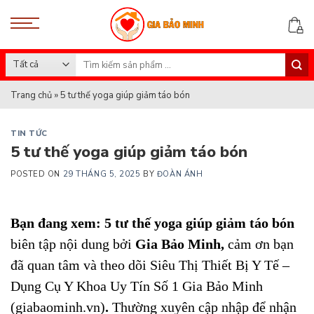
Skip
to
content
Search
for:
Trang chủ
»
5 tư thế yoga giúp giảm táo bón
TIN TỨC
5 tư thế yoga giúp giảm táo bón
POSTED ON
29 THÁNG 5, 2025
BY
ĐOÀN ÁNH
Bạn đang xem: 5 tư thế yoga giúp giảm táo bón
biên tập nội dung bởi
Gia Bảo Minh
,
cảm ơn bạn
đã quan tâm và theo dõi
Siêu Thị Thiết Bị Y Tế –
Dụng Cụ Y Khoa Uy Tín Số 1 Gia Bảo Minh
(giabaominh.vn)
.
Thường xuyên cập nhập để nhận