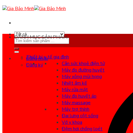
Skip
to
content
DANH MỤC SẢN PHẨM
Search
for:
Thiết bị y tế gia đình
Đăng nhập
Cân sức khoẻ điện tử
Đăng ký
Máy đo đường huyết
Máy xông mũi họng
Nhiệt ẩm kế
Máy rửa mặt
Máy đo huyết áp
Máy massage
Máy trợ thính
Đai lưng cột sống
Vớ y khoa
Đệm hơi chống loét