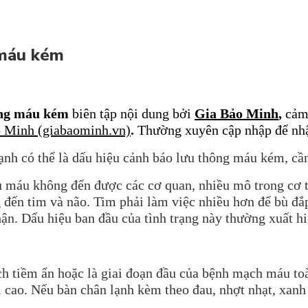
 máu kém
hông máu kém
biên tập nội dung bởi
Gia Bảo Minh
,
cảm
o Minh (giabaominh.vn)
.
Thường xuyên cập nhập để nhậ
ạnh có thể là dấu hiệu cảnh báo lưu thông máu kém, cần
áu không đến được các cơ quan, nhiều mô trong cơ th
 đến tim và não. Tim phải làm việc nhiều hơn để bù đắ
n. Dấu hiệu ban đầu của tình trạng này thường xuất hi
h tiềm ẩn hoặc là giai đoạn đầu của bệnh mạch máu toàn
 cao. Nếu bàn chân lạnh kèm theo đau, nhợt nhạt, xanh 