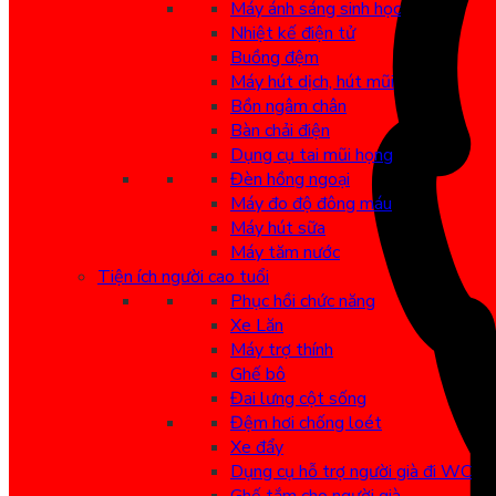
Máy ánh sáng sinh học
Nhiệt kế điện tử
Buồng đệm
Máy hút dịch, hút mũi
Bồn ngâm chân
Bàn chải điện
Dụng cụ tai mũi họng
Đèn hồng ngoại
Máy đo độ đông máu
Máy hút sữa
Máy tăm nước
Tiện ích người cao tuổi
Phục hồi chức năng
Xe Lăn
Máy trợ thính
Ghế bô
Đai lưng cột sống
Đệm hơi chống loét
Xe đẩy
Dụng cụ hỗ trợ người già đi WC