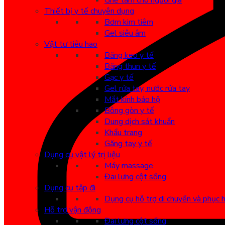
Ghế tắm cho người già
Thiết bị y tế chuyên dụng
Bơm kim tiêm
Gel siêu âm
Vật tư tiêu hao
Băng keo y tế
Băng thun y tế
Gạc y tế
Gel rửa tay, nước rửa tay
Mắt kính bảo hộ
Bông gòn y tế
Dung dịch sát khuẩn
Khẩu trang
Găng tay y tế
Dụng cụ vật lý trị liệu
Máy massage
Đai lưng cột sống
Dụng cụ tập đi
Dụng cụ hỗ trợ di chuyển và phục 
Hỗ trợ vận động
Đai lưng cột sống